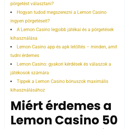
pörgetést választani?
Hogyan tudod megszerezni a Lemon Casino
ingyen pörgetéseit?
A Lemon Casino legjobb játékai és a pörgetések
kihasználása
Lemon Casino app és apk letöltés – minden, amit
tudni érdemes
Lemon Casino: gyakori kérdések és válaszok a
játékosok számára
Tippek a Lemon Casino bónuszok maximális
kihasználásához
Miért érdemes a
Lemon Casino 50