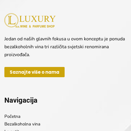
Jedan od naših glavnih fokusa u ovom konceptu je ponuda
bezalkoholnih vina tri različita svjetski renomirana
proizvođača.
Saznajte više o nama
Navigacija
Početna
Bezalkoholna vina