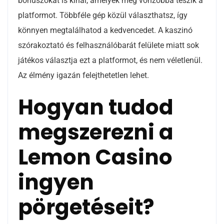
bónuszokat is kínál, amelyek még vonzóbbá teszik a
platformot. Többféle gép közül választhatsz, így
könnyen megtalálhatod a kedvencedet. A kaszinó
szórakoztató és felhasználóbarát felülete miatt sok
játékos választja ezt a platformot, és nem véletlenül.
Az élmény igazán felejthetetlen lehet.
Hogyan tudod
megszerezni a
Lemon Casino
ingyen
pörgetéseit?