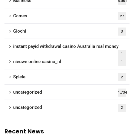
Business
4.061
Games
27
Giochi
3
instant payid withdrawal casino Australia real money
1
nieuwe online casino_nl
1
Spiele
2
uncategorized
1.734
uncategorized
2
Recent News