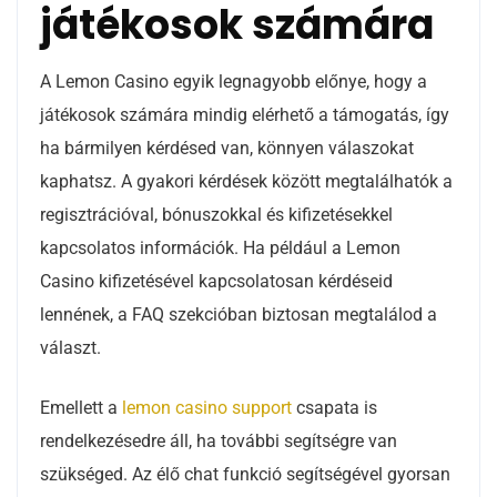
játékosok számára
A Lemon Casino egyik legnagyobb előnye, hogy a
játékosok számára mindig elérhető a támogatás, így
ha bármilyen kérdésed van, könnyen válaszokat
kaphatsz. A gyakori kérdések között megtalálhatók a
regisztrációval, bónuszokkal és kifizetésekkel
kapcsolatos információk. Ha például a Lemon
Casino kifizetésével kapcsolatosan kérdéseid
lennének, a FAQ szekcióban biztosan megtalálod a
választ.
Emellett a
lemon casino support
csapata is
rendelkezésedre áll, ha további segítségre van
szükséged. Az élő chat funkció segítségével gyorsan