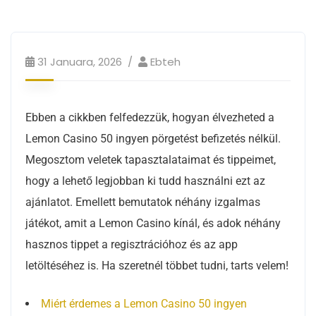
31 Januara, 2026
Ebteh
Ebben a cikkben felfedezzük, hogyan élvezheted a
Lemon Casino 50 ingyen pörgetést befizetés nélkül.
Megosztom veletek tapasztalataimat és tippeimet,
hogy a lehető legjobban ki tudd használni ezt az
ajánlatot. Emellett bemutatok néhány izgalmas
játékot, amit a Lemon Casino kínál, és adok néhány
hasznos tippet a regisztrációhoz és az app
letöltéséhez is. Ha szeretnél többet tudni, tarts velem!
Miért érdemes a Lemon Casino 50 ingyen