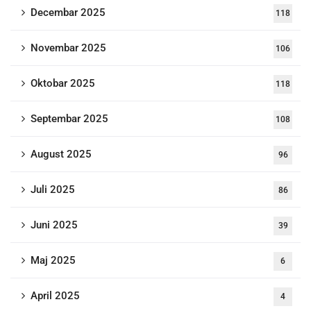
Decembar 2025
118
Novembar 2025
106
Oktobar 2025
118
Septembar 2025
108
August 2025
96
Juli 2025
86
Juni 2025
39
Maj 2025
6
April 2025
4