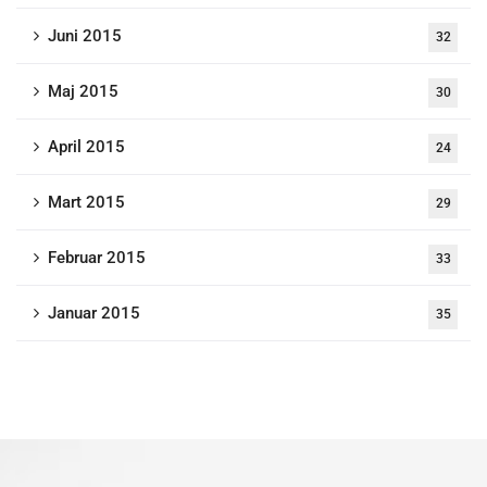
Juni 2015
32
Maj 2015
30
April 2015
24
Mart 2015
29
Februar 2015
33
Januar 2015
35