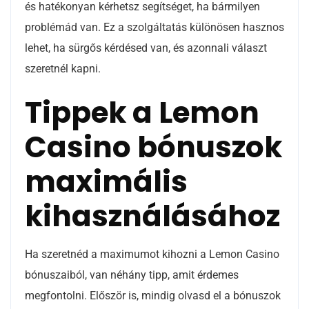
és hatékonyan kérhetsz segítséget, ha bármilyen
problémád van. Ez a szolgáltatás különösen hasznos
lehet, ha sürgős kérdésed van, és azonnali választ
szeretnél kapni.
Tippek a Lemon
Casino bónuszok
maximális
kihasználásához
Ha szeretnéd a maximumot kihozni a Lemon Casino
bónuszaiból, van néhány tipp, amit érdemes
megfontolni. Először is, mindig olvasd el a bónuszok