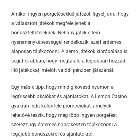
Amikor ingyen pörgetésekkel játszol, figyelj arra, hogy
a választott játékok megfeleljenek a
bónuszfeltételeknek. Néhány játék eltérő
nyereményképességgel rendelkezik, ezért érdemes
alaposan tájékozódni. A demo játékok kipróbálása is
segíthet abban, hogy megtaláld a legjobban hozzád
illő játékokat, mielőtt valódi pénzben játszanál.
Egy másik tipp, hogy mindig kövesd nyomon a
legfrissebb akciókat és ajánlatokat. A Lemon Casino
gyakran indít különféle promóciókat, amelyek
lehetővé teszik, hogy még több ingyen pörgetést
szerezz, így érdemes naprakészen tájékozódni a
legújabb bónuszokról és ajánlatokról.