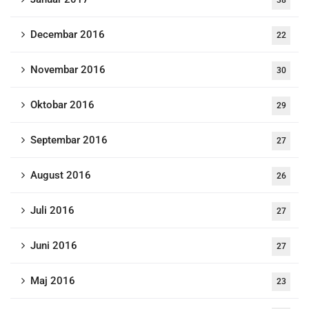
38
Decembar 2016
22
Novembar 2016
30
Oktobar 2016
29
Septembar 2016
27
August 2016
26
Juli 2016
27
Juni 2016
27
Maj 2016
23