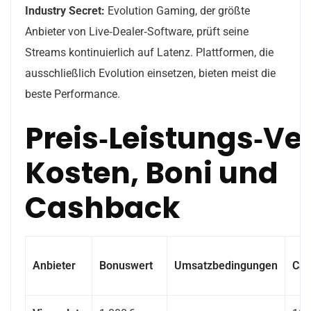
Industry Secret:
Evolution Gaming, der größte
Anbieter von Live‑Dealer‑Software, prüft seine
Streams kontinuierlich auf Latenz. Plattformen, die
ausschließlich Evolution einsetzen, bieten meist die
beste Performance.
Preis‑Leistungs‑Ver
Kosten, Boni und
Cashback
Anbieter
Bonuswert
Umsatzbedingungen
Cas