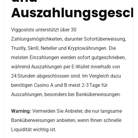
Auszahlungsgesch
Viggoslots unterstützt über 30
Zahlungsmöglichkeiten, darunter Sofortüberweisung,
Trustly, Skrill, Neteller und Kryptowährungen. Die
meisten Einzahlungen werden sofort gutgeschrieben,
während Auszahlungen per E‑Wallet innerhalb von
24 Stunden abgeschlossen sind. Im Vergleich dazu
benötigen Casino A und B meist 2‑3 Tage für
Auszahlungen, besonders bei Banküberweisungen.
Warning:
Vermeiden Sie Anbieter, die nur langsame
Banküberweisungen anbieten, wenn Ihnen schnelle
Liquidität wichtig ist.