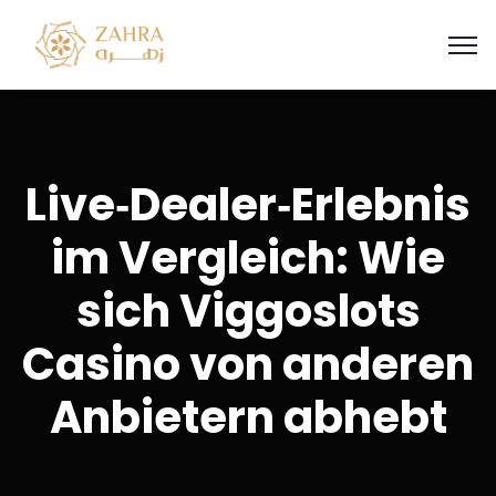
Live‑Dealer‑Erlebnis
im Vergleich: Wie
sich Viggoslots
Casino von anderen
Anbietern abhebt