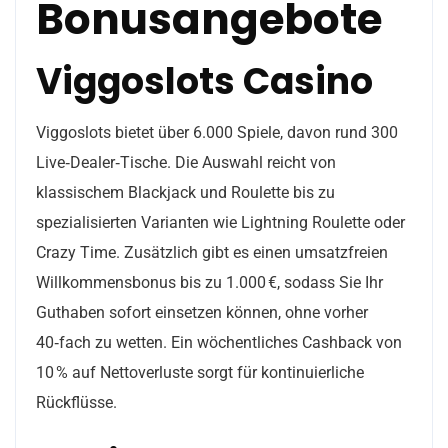
Bonusangebote
Viggoslots Casino
Viggoslots bietet über 6.000 Spiele, davon rund 300
Live‑Dealer‑Tische. Die Auswahl reicht von
klassischem Blackjack und Roulette bis zu
spezialisierten Varianten wie Lightning Roulette oder
Crazy Time. Zusätzlich gibt es einen umsatzfreien
Willkommensbonus bis zu 1.000 €, sodass Sie Ihr
Guthaben sofort einsetzen können, ohne vorher
40‑fach zu wetten. Ein wöchentliches Cashback von
10 % auf Nettoverluste sorgt für kontinuierliche
Rückflüsse.