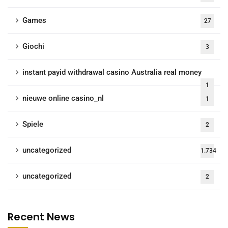
Games
27
Giochi
3
instant payid withdrawal casino Australia real money
1
nieuwe online casino_nl
1
Spiele
2
uncategorized
1.734
uncategorized
2
Recent News