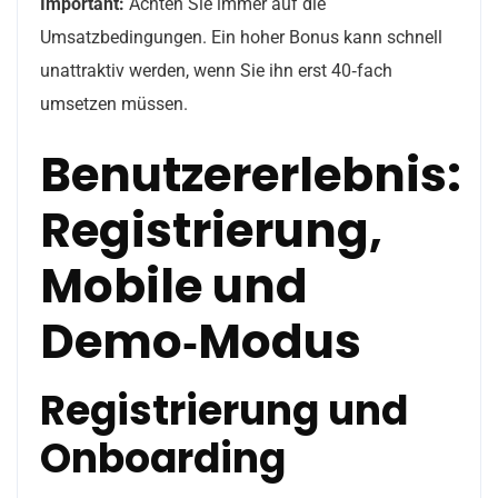
Important:
Achten Sie immer auf die
Umsatzbedingungen. Ein hoher Bonus kann schnell
unattraktiv werden, wenn Sie ihn erst 40‑fach
umsetzen müssen.
Benutzererlebnis:
Registrierung,
Mobile und
Demo‑Modus
Registrierung und
Onboarding