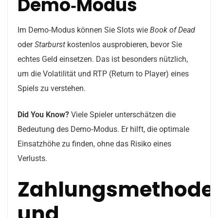
Demo‑Modus
Im Demo‑Modus können Sie Slots wie
Book of Dead
oder
Starburst
kostenlos ausprobieren, bevor Sie
echtes Geld einsetzen. Das ist besonders nützlich,
um die Volatilität und RTP (Return to Player) eines
Spiels zu verstehen.
Did You Know?
Viele Spieler unterschätzen die
Bedeutung des Demo‑Modus. Er hilft, die optimale
Einsatzhöhe zu finden, ohne das Risiko eines
Verlusts.
Zahlungsmethode
und