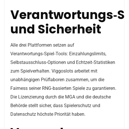
Verantwortungs‑Sp
und Sicherheit
Alle drei Plattformen setzen auf
Verantwortungs‑Spiel‑Tools: Einzahlungslimits,
Selbstausschluss‑Optionen und Echtzeit‑Statistiken
zum Spielverhalten. Viggoslots arbeitet mit
unabhängigen Prüflaboren zusammen, um die
Fairness seiner RNG‑basierten Spiele zu garantieren.
Die Lizenzierung durch die MGA und die deutsche
Behörde stellt sicher, dass Spielerschutz und
Datenschutz höchste Priorität haben.