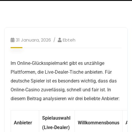
31 Januara, 2026
Ebteh
Im Online‑Glücksspielmarkt gibt es unzählige
Plattformen, die Live‑Dealer‑Tische anbieten. Für
deutsche Spieler ist es besonders wichtig, dass das
Online‑Casino zuverlässig, schnell und fair ist. In
diesem Beitrag analysieren wir drei beliebte Anbieter:
Spielauswahl
Anbieter
Willkommensbonus
Au
(Live‑Dealer)