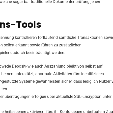
, welche sogar bar traditionelle Dokumentenprüfung jenen
ns-Tools
kennung kontrollieren fortlaufend sämtliche Transaktionen sowi
on selbst erkannt sowie führen zu zusätzlichen
ieler dadurch beeinträchtigt werden.
wede Deposit- wie auch Auszahlung bleibt von selbst auf
ernen unterstützt, anormale Aktivitäten fürs identifizieren
-gestützte Systeme gewährleisten sicher, dass lediglich Nutzer 
lten
enübertragungen erfolgen über aktuellste SSL-Encryption unter
herheitsebenen aktivieren, fürs ihr Konto gegen unbefugtem Zugr