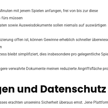
Minuten mit jenem Spielen anfangen, frei von bis zur diese
n fürs müssen
Daten sowie Ausweisdokumente sollen niemals auf auswärtigen
izierung offen ist, können Gewinne erheblich schneller überwies
en
ss bleibt simplifiziert, dies insbesondere pro gelegentliche Spie
gere verwahrte Dokumente meinen reduzierte Angriffsfläche pr
gen und Datenschutz
ses erachten unsereins Sicherheit überaus ernst. Jene Plattfor