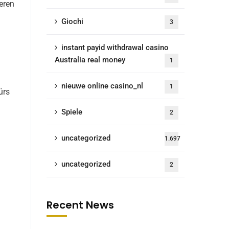
eren
Giochi
3
instant payid withdrawal casino
Australia real money
1
nieuwe online casino_nl
1
ürs
Spiele
2
uncategorized
1.697
uncategorized
2
Recent News