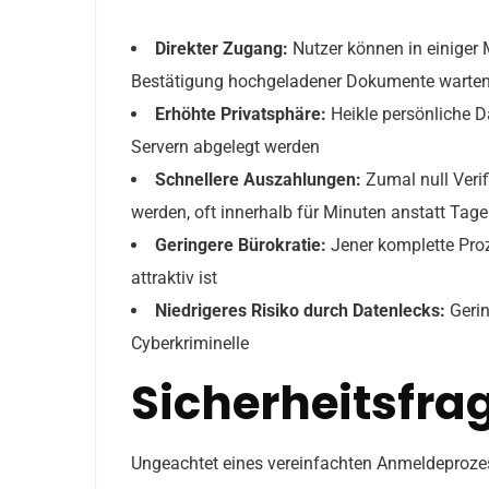
Direkter Zugang:
Nutzer können in einiger 
Bestätigung hochgeladener Dokumente warte
Erhöhte Privatsphäre:
Heikle persönliche 
Servern abgelegt werden
Schnellere Auszahlungen:
Zumal null Verif
werden, oft innerhalb für Minuten anstatt Tag
Geringere Bürokratie:
Jener komplette Proze
attraktiv ist
Niedrigeres Risiko durch Datenlecks:
Gerin
Cyberkriminelle
Sicherheitsfra
Ungeachtet eines vereinfachten Anmeldeprozes