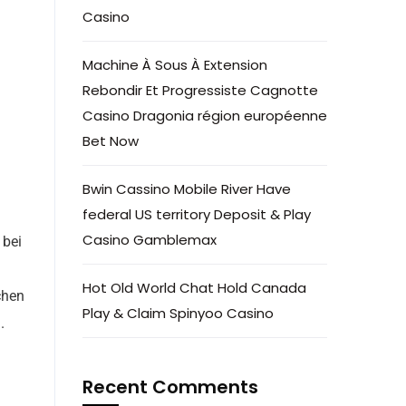
Casino
Machine À Sous À Extension
Rebondir Et Progressiste Cagnotte
Casino Dragonia région européenne
Bet Now
Bwin Cassino Mobile River Have
federal US territory Deposit & Play
Casino Gamblemax
 bei
Hot Old World Chat Hold Canada
chen
Play & Claim Spinyoo Casino
.
Recent Comments