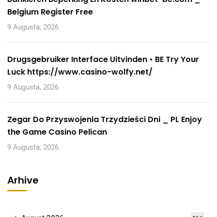
Belgium Register Free
9 Augusta, 2026
Drugsgebruiker Interface Uitvinden • BE Try Your
Luck https://www.casino-wolfy.net/
9 Augusta, 2026
Zegar Do Przyswojenia Trzydzieści Dni _ PL Enjoy
the Game Casino Pelican
9 Augusta, 2026
Arhive