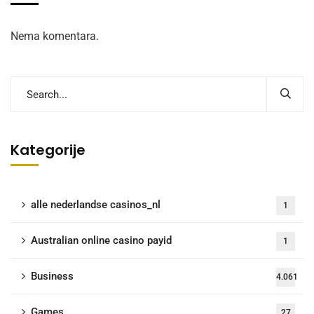
Nema komentara.
Kategorije
alle nederlandse casinos_nl
1
Australian online casino payid
1
Business
4.061
Games
27