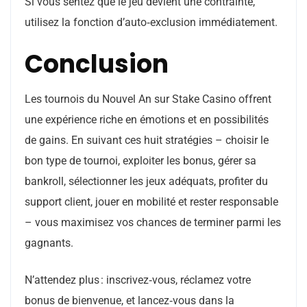
Si vous sentez que le jeu devient une contrainte,
utilisez la fonction d’auto‑exclusion immédiatement.
Conclusion
Les tournois du Nouvel An sur Stake Casino offrent
une expérience riche en émotions et en possibilités
de gains. En suivant ces huit stratégies – choisir le
bon type de tournoi, exploiter les bonus, gérer sa
bankroll, sélectionner les jeux adéquats, profiter du
support client, jouer en mobilité et rester responsable
– vous maximisez vos chances de terminer parmi les
gagnants.
N’attendez plus : inscrivez‑vous, réclamez votre
bonus de bienvenue, et lancez‑vous dans la