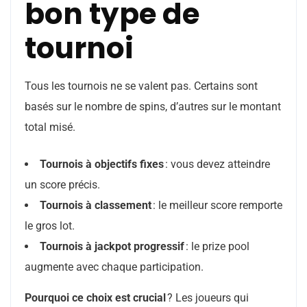
bon type de
tournoi
Tous les tournois ne se valent pas. Certains sont
basés sur le nombre de spins, d’autres sur le montant
total misé.
Tournois à objectifs fixes
: vous devez atteindre
un score précis.
Tournois à classement
: le meilleur score remporte
le gros lot.
Tournois à jackpot progressif
: le prize pool
augmente avec chaque participation.
Pourquoi ce choix est crucial
? Les joueurs qui