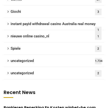
Giochi
3
instant payid withdrawal casino Australia real money
1
nieuwe online casino_nl
1
Spiele
2
uncategorized
1.734
uncategorized
2
Recent News
Bankieren Beperking En Kosten winbet-be.com _