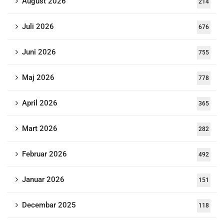
August 2026
214
Juli 2026
676
Juni 2026
755
Maj 2026
778
April 2026
365
Mart 2026
282
Februar 2026
492
Januar 2026
151
Decembar 2025
118