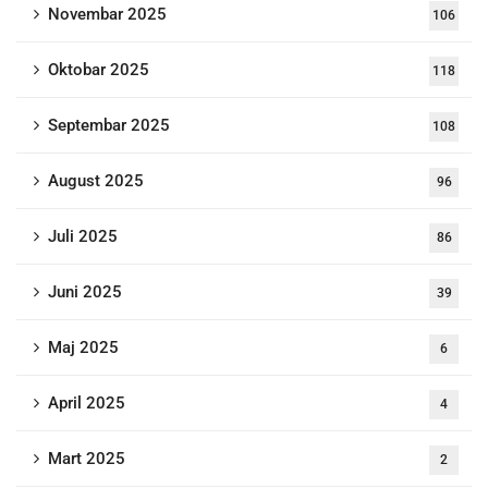
Novembar 2025
106
Oktobar 2025
118
Septembar 2025
108
August 2025
96
Juli 2025
86
Juni 2025
39
Maj 2025
6
April 2025
4
Mart 2025
2