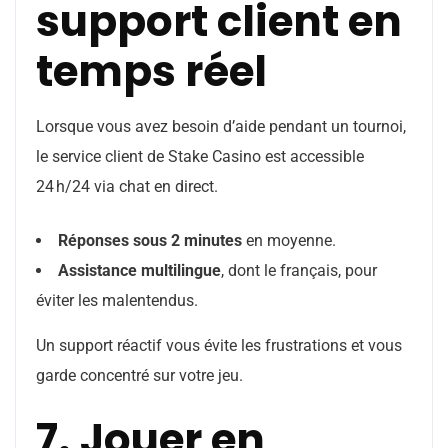
support client en
temps réel
Lorsque vous avez besoin d’aide pendant un tournoi,
le service client de Stake Casino est accessible
24 h/24 via chat en direct.
Réponses sous 2 minutes
en moyenne.
Assistance multilingue
, dont le français, pour
éviter les malentendus.
Un support réactif vous évite les frustrations et vous
garde concentré sur votre jeu.
7. Jouer en