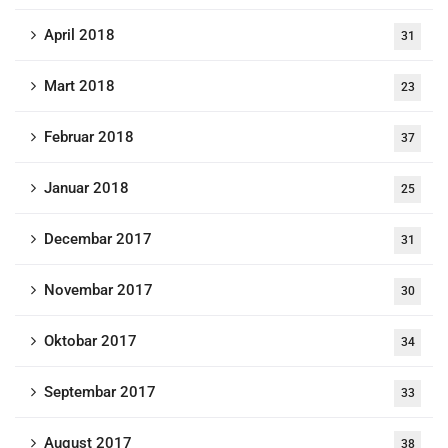
April 2018
31
Mart 2018
23
Februar 2018
37
Januar 2018
25
Decembar 2017
31
Novembar 2017
30
Oktobar 2017
34
Septembar 2017
33
August 2017
38