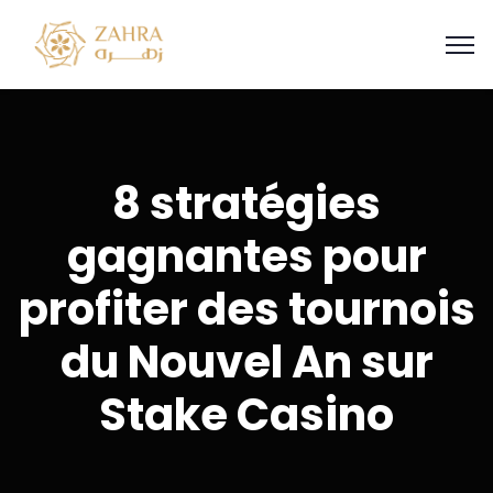
8 stratégies
gagnantes pour
profiter des tournois
du Nouvel An sur
Stake Casino