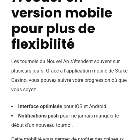
version mobile
pour plus de
flexibilité
Les tournois du Nouvel An s’étendent souvent sur
plusieurs jours. Grâce à l’application mobile de Stake
Casino, vous pouvez suivre votre progression où que
vous soyez.
Interface optimisée
pour iOS et Android.
Notifications push
pour ne jamais manquer le
début d’un nouveau tournoi.
Cette mobilité vous permet de profiter des créneaux