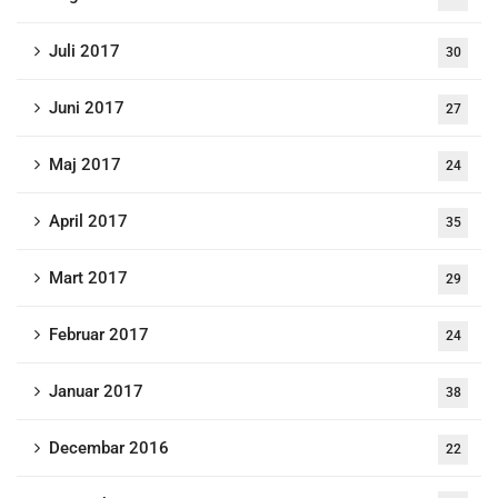
Juli 2017
30
Juni 2017
27
Maj 2017
24
April 2017
35
Mart 2017
29
Februar 2017
24
Januar 2017
38
Decembar 2016
22