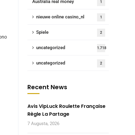
Australia real money
1
nieuwe online casino_nl
1
Spiele
2
sono
uncategorized
1.718
uncategorized
2
Recent News
Avis VipLuck Roulette Française
Règle La Partage
7 Augusta, 2026