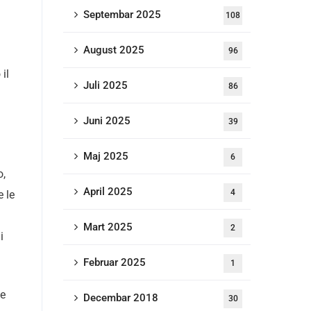
Septembar 2025
108
August 2025
96
il
Juli 2025
86
Juni 2025
39
Maj 2025
6
o,
April 2025
4
e le
Mart 2025
2
i
Februar 2025
1
ne
Decembar 2018
30