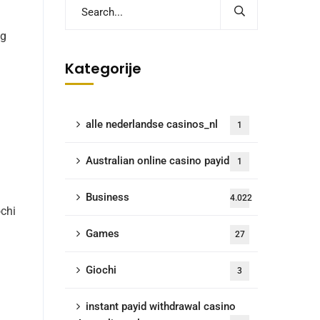
ng
Kategorije
alle nederlandse casinos_nl
1
Australian online casino payid
1
Business
4.022
ochi
Games
27
Giochi
3
instant payid withdrawal casino