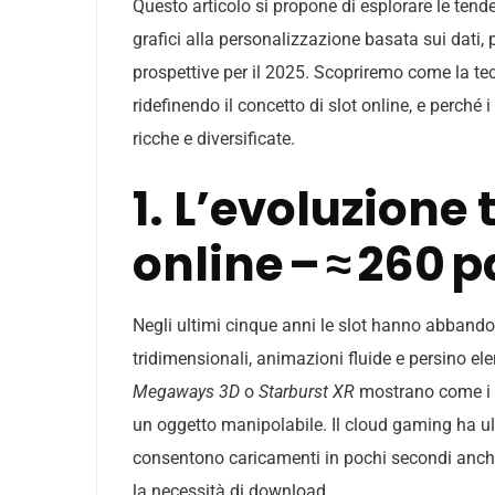
Questo articolo si propone di esplorare le ten
grafici alla personalizzazione basata sui dati, 
prospettive per il 2025. Scopriremo come la tec
ridefinendo il concetto di slot online, e perché
ricche e diversificate.
1. L’evoluzione 
online – ≈ 260 p
Negli ultimi cinque anni le slot hanno abbando
tridimensionali, animazioni fluide e persino el
Megaways 3D
o
Starburst XR
mostrano come i re
un oggetto manipolabile. Il cloud gaming ha ul
consentono caricamenti in pochi secondi anche
la necessità di download.