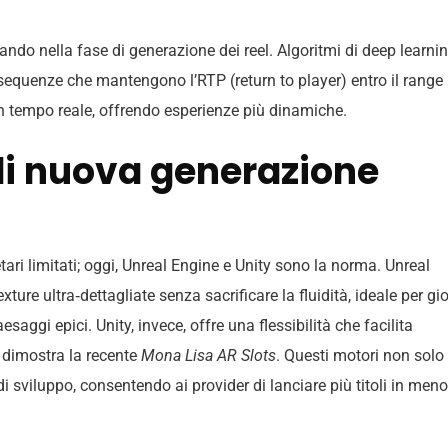
trando nella fase di generazione dei reel. Algoritmi di deep learni
sequenze che mantengono l’RTP (return to player) entro il range
 in tempo reale, offrendo esperienze più dinamiche.
i di nuova generazione
ari limitati; oggi, Unreal Engine e Unity sono la norma. Unreal
ture ultra‑dettagliate senza sacrificare la fluidità, ideale per gi
saggi epici. Unity, invece, offre una flessibilità che facilita
e dimostra la recente
Mona Lisa AR Slots
. Questi motori non solo
i sviluppo, consentendo ai provider di lanciare più titoli in meno