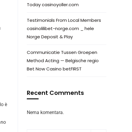
Today casinoyoller.com
Testimonials From Local Members
ù
casinolilibet-norge.com _ hele
Norge Deposit & Play
Communicatie Tussen Groepen
Method Acting — Belgische regio
Bet Now Casino betFIRST
Recent Comments
lo è
Nema komentara.
ano