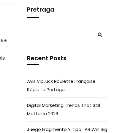
Pretraga
ca e
Recent Posts
rie
Avis VipLuck Roulette Française
Règle La Partage
.
Digital Marketing Trends That Still
Matter in 2026
Juego Fragmento Y Tipo . AR Win Big