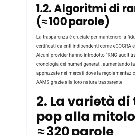
1.2. Algoritmi di
(≈ 100 parole)
La trasparenza è cruciale per mantenere la fi
certificati da enti indipendenti come eCOGRA e 
Alcuni provider hanno introdotto “RNG audit tra
cronologia dei numeri generati, aumentando la
apprezzate nei mercati dove la regolamentazio
AAMS grazie alla loro natura trasparente.
2. La varietà di
pop alla mitolo
≈ 320 parole