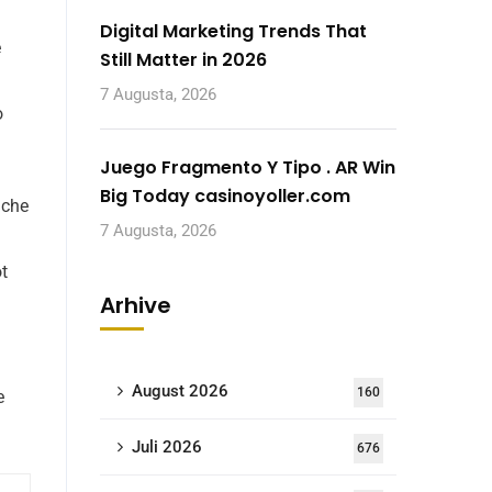
Digital Marketing Trends That
e
Still Matter in 2026
7 Augusta, 2026
o
Juego Fragmento Y Tipo . AR Win
Big Today casinoyoller.com
 che
7 Augusta, 2026
ot
Arhive
August 2026
160
e
Juli 2026
676