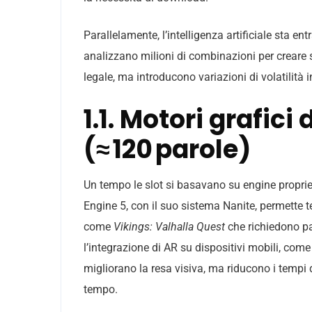
Parallelamente, l’intelligenza artificiale sta en
analizzano milioni di combinazioni per creare 
legale, ma introducono variazioni di volatilità
1.1. Motori grafic
(≈ 120 parole)
Un tempo le slot si basavano su engine propriet
Engine 5, con il suo sistema Nanite, permette tex
come
Vikings: Valhalla Quest
che richiedono pae
l’integrazione di AR su dispositivi mobili, com
migliorano la resa visiva, ma riducono i tempi d
tempo.