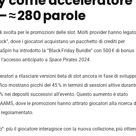
day come acceleratore
– ≈ 280 parole
i svolta per le promozioni delle slot. Molti provider hanno legato 
ock”, dove i giocatori acquistano un pacchetto di crediti per
aSpin
ha introdotto la “Black Friday Bundle” con 500 € di bonus
 l’accesso anticipato a
Space Pirates 2024
.
tori a rilasciare versioni beta di slot ancora in fase di svilupp
affico mostrano picchi del 45 % in termini di sessioni attive durant
2 % nei depositi successivi all’evento. Questo aumento è stato
AAMS, dove le promozioni hanno attirato giocatori alla ricerca d
o regolamentato.
o”: più il giocatore interagisce con la nuova collezione, più ottie