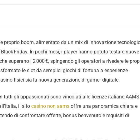
ro e proprio boom, alimentato da un mix di innovazione tecnologi
ack Friday. In pochi mesi, i player hanno potuto testare nuove
he superano i 2 000 €, spingendo gli operatori a rivedere le prop
asformato le slot da semplici giochi di fortuna a esperienze
 casinò fisici sia la nuova generazione di gamer digitale.
 tutti gli appassionati sono vincolati alle licenze italiane AAMS
’Italia, il sito
casino non aams
offre una panoramica chiara e
ndo di confrontare offerte, bonus benvenuto e requisiti di