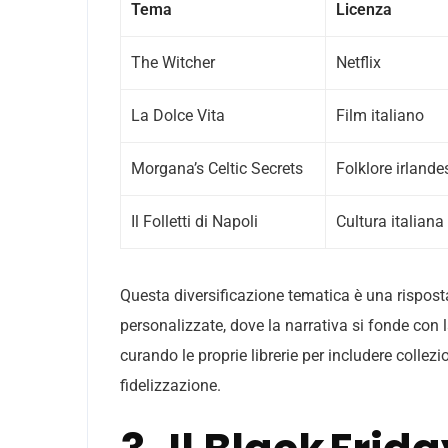
Tema
Licenza
The Witcher
Netflix
La Dolce Vita
Film italiano
Morgana’s Celtic Secrets
Folklore irlande
Il Folletti di Napoli
Cultura italiana
Questa diversificazione tematica è una risposta
personalizzate, dove la narrativa si fonde con 
curando le proprie librerie per includere colle
fidelizzazione.