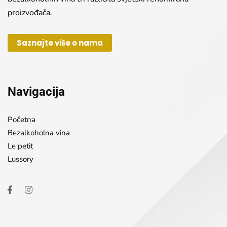
proizvođača.
Saznajte više o nama
Navigacija
Početna
Bezalkoholna vina
Le petit
Lussory