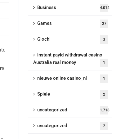
Business
4.014
Games
27
Giochi
3
nte
instant payid withdrawal casino
Australia real money
1
re
nieuwe online casino_nl
1
Spiele
2
uncategorized
1.718
uncategorized
2