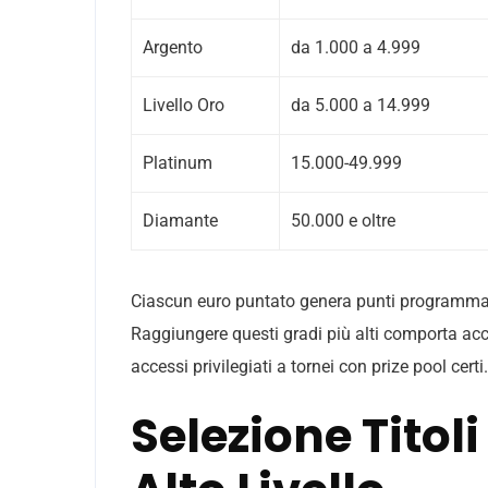
Argento
da 1.000 a 4.999
Livello Oro
da 5.000 a 14.999
Platinum
15.000-49.999
Diamante
50.000 e oltre
Ciascun euro puntato genera punti programma 
Raggiungere questi gradi più alti comporta ac
accessi privilegiati a tornei con prize pool certi.
Selezione Titoli