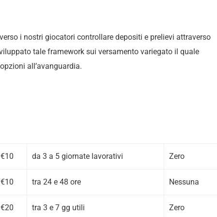
rso i nostri giocatori controllare depositi e prelievi attraverso
sviluppato tale framework sui versamento variegato il quale
opzioni all’avanguardia.
€10
da 3 a 5 giornate lavorativi
Zero
€10
tra 24 e 48 ore
Nessuna
€20
tra 3 e 7 gg utili
Zero