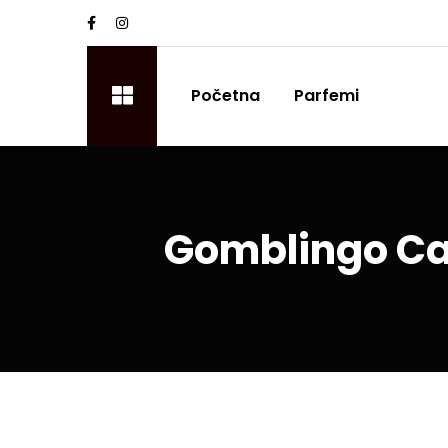
Početna
Parfemi
Gomblingo Cas