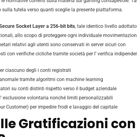
 le normative correnti sulla materia sul gaming consapevole. Ta
lo sulla tutela verso quanti sceglie la presente piattaforma.
Secure Socket Layer a 256-bit bits
, tale identico livello adottato
zionali, allo scopo di proteggere ogni individuale movimentazion
ari relativi agli utenti sono conservati in server sicuri con
i con verifiche cicliche tramite società per l’ verifica indipenden
r ciascuno degli i conti registrati
 anomale tramite algoritmi con machine learning
tori su conti distinti rispetto verso il budget aziendale
l’ esclusione volontaria nonché limiti personalizzabili
r Customer) per impedire frodi e lavaggio del capitale
e Gratificazioni con