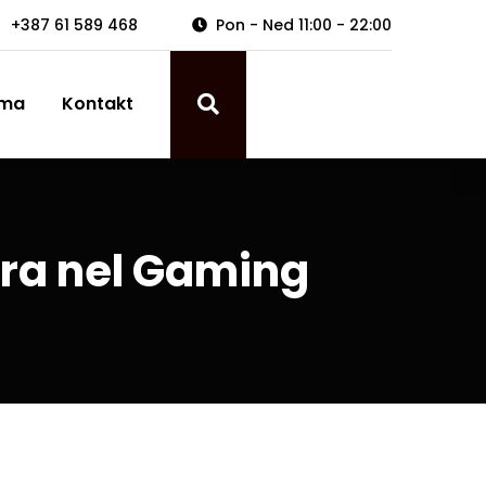
+387 61 589 468
Pon - Ned 11:00 - 22:00
ama
Kontakt
era nel Gaming