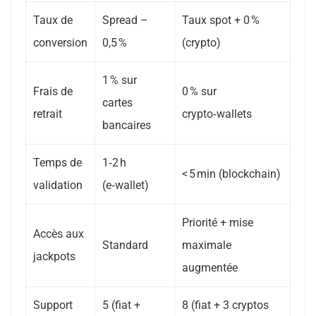
Taux de
Spread –
Taux spot + 0 %
conversion
0,5 %
(crypto)
1 % sur
Frais de
0 % sur
cartes
retrait
crypto‑wallets
bancaires
Temps de
1‑2 h
< 5 min (blockchain)
validation
(e‑wallet)
Priorité + mise
Accès aux
Standard
maximale
jackpots
augmentée
Support
5 (fiat +
8 (fiat + 3 cryptos