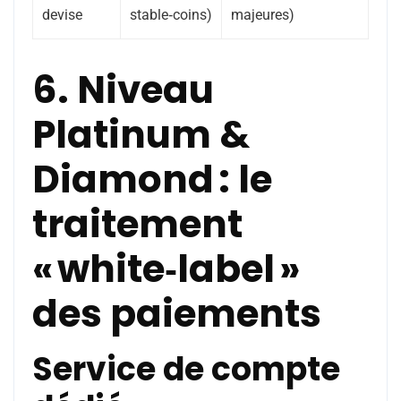
devise
stable‑coins)
majeures)
6. Niveau
Platinum &
Diamond : le
traitement
« white‑label »
des paiements
Service de compte