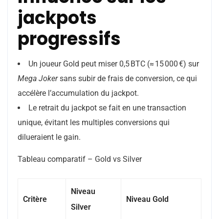
jackpots
progressifs
Un joueur Gold peut miser 0,5 BTC (≈ 15 000 €) sur
Mega Joker
sans subir de frais de conversion, ce qui
accélère l’accumulation du jackpot.
Le retrait du jackpot se fait en une transaction
unique, évitant les multiples conversions qui
dilueraient le gain.
Tableau comparatif – Gold vs Silver
Niveau
Critère
Niveau Gold
Silver