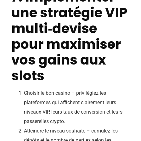
une stratégie VIP
multi‑devise
pour maximiser
vos gains aux
slots
Choisir le bon casino – privilégiez les
plateformes qui affichent clairement leurs
niveaux VIP, leurs taux de conversion et leurs
passerelles crypto.
Atteindre le niveau souhaité – cumulez les
dépôts et le nombre de parties selon les