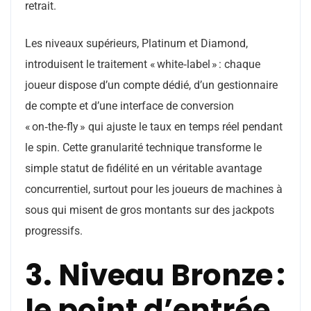
retrait.
Les niveaux supérieurs, Platinum et Diamond,
introduisent le traitement « white‑label » : chaque
joueur dispose d’un compte dédié, d’un gestionnaire
de compte et d’une interface de conversion
« on‑the‑fly » qui ajuste le taux en temps réel pendant
le spin. Cette granularité technique transforme le
simple statut de fidélité en un véritable avantage
concurrentiel, surtout pour les joueurs de machines à
sous qui misent de gros montants sur des jackpots
progressifs.
3. Niveau Bronze :
le point d’entrée