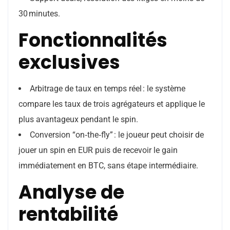
30 minutes.
Fonctionnalités
exclusives
Arbitrage de taux en temps réel : le système
compare les taux de trois agrégateurs et applique le
plus avantageux pendant le spin.
Conversion “on‑the‑fly” : le joueur peut choisir de
jouer un spin en EUR puis de recevoir le gain
immédiatement en BTC, sans étape intermédiaire.
Analyse de
rentabilité