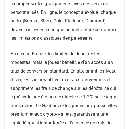
récompenser les gros parieurs avec des services
personnalisés. En ligne, le concept a évolué : chaque
palier (Bronze, Silver, Gold, Platinum, Diamond)
devient un levier technique permettant de contourner
les limitations classiques des paiements.
Au niveau Bronze, les limites de dépôt restent
modestes, mais le joueur bénéficie d’un accès à un
taux de conversion standard. En atteignant le niveau
Silver, les casinos offrent des taux préférentiels et
suppriment les frais de change sur les dépôts, ce qui
représente une économie directe de 1‑2 % sur chaque
transaction. Le Gold ouvre les portes aux passerelles
premium et aux crypto‑wallets, garantissant une
liquidité quasi instantanée et l’absence de frais de