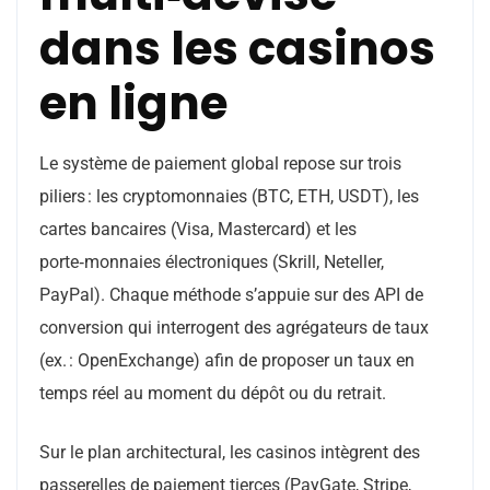
dans les casinos
en ligne
Le système de paiement global repose sur trois
piliers : les cryptomonnaies (BTC, ETH, USDT), les
cartes bancaires (Visa, Mastercard) et les
porte‑monnaies électroniques (Skrill, Neteller,
PayPal). Chaque méthode s’appuie sur des API de
conversion qui interrogent des agrégateurs de taux
(ex. : OpenExchange) afin de proposer un taux en
temps réel au moment du dépôt ou du retrait.
Sur le plan architectural, les casinos intègrent des
passerelles de paiement tierces (PayGate, Stripe,