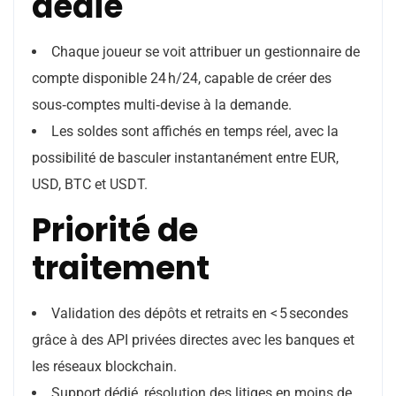
dédié
Chaque joueur se voit attribuer un gestionnaire de
compte disponible 24 h/24, capable de créer des
sous‑comptes multi‑devise à la demande.
Les soldes sont affichés en temps réel, avec la
possibilité de basculer instantanément entre EUR,
USD, BTC et USDT.
Priorité de
traitement
Validation des dépôts et retraits en < 5 secondes
grâce à des API privées directes avec les banques et
les réseaux blockchain.
Support dédié, résolution des litiges en moins de