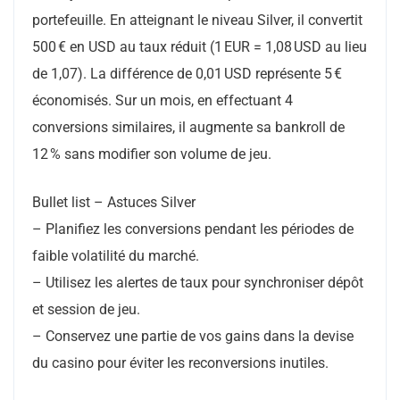
portefeuille. En atteignant le niveau Silver, il convertit
500 € en USD au taux réduit (1 EUR = 1,08 USD au lieu
de 1,07). La différence de 0,01 USD représente 5 €
économisés. Sur un mois, en effectuant 4
conversions similaires, il augmente sa bankroll de
12 % sans modifier son volume de jeu.
Bullet list – Astuces Silver
– Planifiez les conversions pendant les périodes de
faible volatilité du marché.
– Utilisez les alertes de taux pour synchroniser dépôt
et session de jeu.
– Conservez une partie de vos gains dans la devise
du casino pour éviter les reconversions inutiles.