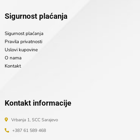
Sigurnost plaćanja
Sigurnost plaćanja
Pravila privatnosti
Uslovi kupovine
O nama
Kontakt
Kontakt informacije
Vrbanja 1, SCC Sarajevo
+387 61 589 468