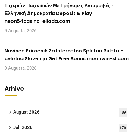
Τυχερών Παιχνιδιών Με Γρήγορες Ανταμοιβές ·
Ελληνική Δημοκρατία Deposit & Play
neon54casino-ellada.com
9 Augusta, 2026
Novinec Priročnik Za Internetno Spletna Ruleta –
celotna Slovenija Get Free Bonus moonwin-sl.com
9 Augusta, 2026
Arhive
August 2026
189
Juli 2026
676