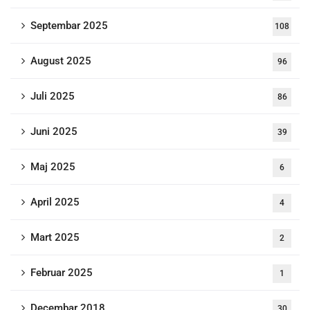
Septembar 2025
108
August 2025
96
Juli 2025
86
Juni 2025
39
Maj 2025
6
April 2025
4
Mart 2025
2
Februar 2025
1
Decembar 2018
30