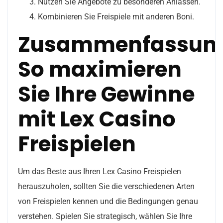
Nutzen Sie Angebote zu besonderen Anlässen.
Kombinieren Sie Freispiele mit anderen Boni.
Zusammenfassun
So maximieren
Sie Ihre Gewinne
mit Lex Casino
Freispielen
Um das Beste aus Ihren Lex Casino Freispielen
herauszuholen, sollten Sie die verschiedenen Arten
von Freispielen kennen und die Bedingungen genau
verstehen. Spielen Sie strategisch, wählen Sie Ihre