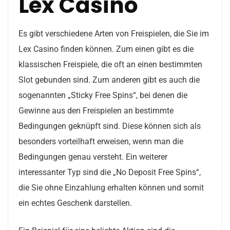
Lex Casino
Es gibt verschiedene Arten von Freispielen, die Sie im
Lex Casino finden können. Zum einen gibt es die
klassischen Freispiele, die oft an einen bestimmten
Slot gebunden sind. Zum anderen gibt es auch die
sogenannten „Sticky Free Spins“, bei denen die
Gewinne aus den Freispielen an bestimmte
Bedingungen geknüpft sind. Diese können sich als
besonders vorteilhaft erweisen, wenn man die
Bedingungen genau versteht. Ein weiterer
interessanter Typ sind die „No Deposit Free Spins“,
die Sie ohne Einzahlung erhalten können und somit
ein echtes Geschenk darstellen.