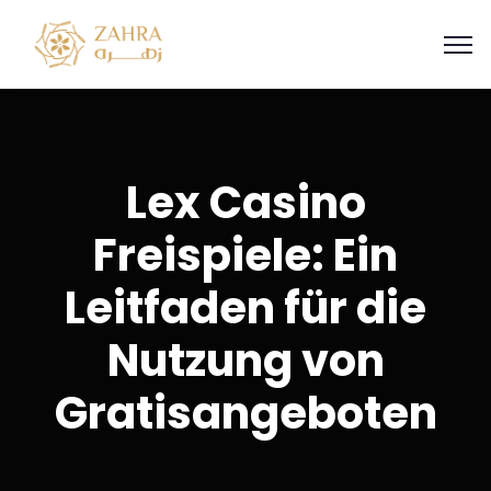
Lex Casino
Freispiele: Ein
Leitfaden für die
Nutzung von
Gratisangeboten