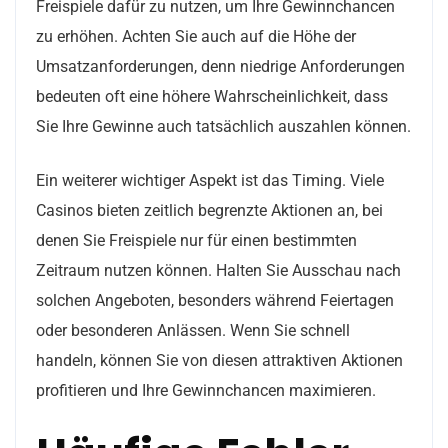
Freispiele dafür zu nutzen, um Ihre Gewinnchancen
zu erhöhen. Achten Sie auch auf die Höhe der
Umsatzanforderungen, denn niedrige Anforderungen
bedeuten oft eine höhere Wahrscheinlichkeit, dass
Sie Ihre Gewinne auch tatsächlich auszahlen können.
Ein weiterer wichtiger Aspekt ist das Timing. Viele
Casinos bieten zeitlich begrenzte Aktionen an, bei
denen Sie Freispiele nur für einen bestimmten
Zeitraum nutzen können. Halten Sie Ausschau nach
solchen Angeboten, besonders während Feiertagen
oder besonderen Anlässen. Wenn Sie schnell
handeln, können Sie von diesen attraktiven Aktionen
profitieren und Ihre Gewinnchancen maximieren.