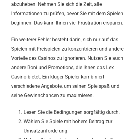
abzuheben. Nehmen Sie sich die Zeit, alle
Informationen zu prüfen, bevor Sie mit dem Spielen
beginnen. Das kann Ihnen viel Frustration ersparen.
Ein weiterer Fehler besteht darin, sich nur auf das
Spielen mit Freispielen zu konzentrieren und andere
Vorteile des Casinos zu ignorieren. Nutzen Sie auch
andere Boni und Promotions, die Ihnen das Lex
Casino bietet. Ein kluger Spieler kombiniert
verschiedene Angebote, um seinen Spielspaß und
seine Gewinnchancen zu maximieren.
Lesen Sie die Bedingungen sorgfältig durch.
Wählen Sie Spiele mit hohem Beitrag zur
Umsatzanforderung.