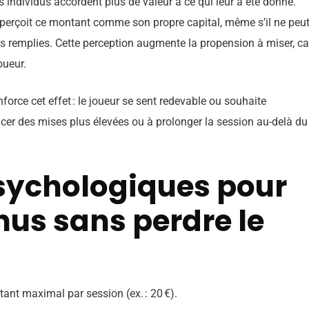
les individus accordent plus de valeur à ce qui leur a été donné.
 il perçoit ce montant comme son propre capital, même s’il ne peu
pas remplies. Cette perception augmente la propension à miser, ca
oueur.
orce cet effet : le joueur se sent redevable ou souhaite
placer des mises plus élevées ou à prolonger la session au-delà du
psychologiques pour
nus sans perdre le
tant maximal par session (ex. : 20 €).