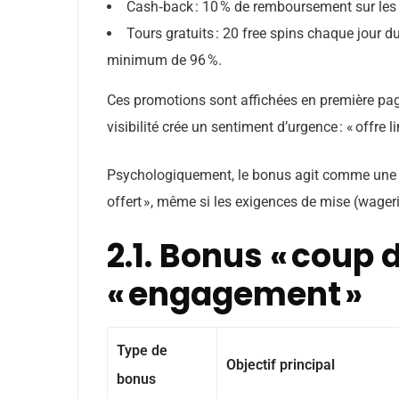
Cash‑back : 10 % de remboursement sur les
Tours gratuits : 20 free spins chaque jour 
minimum de 96 %.
Ces promotions sont affichées en première pa
visibilité crée un sentiment d’urgence : « offre li
Psychologiquement, le bonus agit comme une réd
offert », même si les exigences de mise (wageri
2.1. Bonus « coup
« engagement »
Type de
Objectif principal
bonus