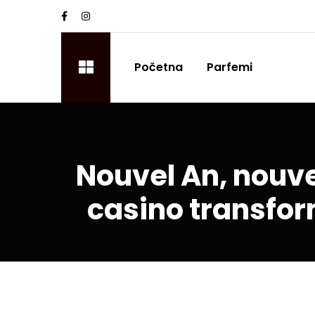
Početna
Parfemi
Nouvel An, nouve
casino transfor