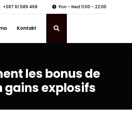
+387 61 589 468
Pon - Ned 11:00 - 22:00
ama
Kontakt
ment les bonus de
 gains explosifs