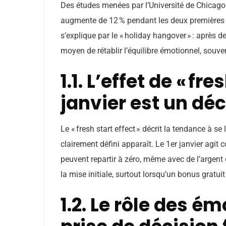
Des études menées par l’Université de Chicago
augmente de 12 % pendant les deux premières 
s’explique par le « holiday hangover » : après 
moyen de rétablir l’équilibre émotionnel, souve
1.1. L’effet de « fre
janvier est un dé
Le « fresh start effect » décrit la tendance à 
clairement défini apparaît. Le 1er janvier agit c
peuvent repartir à zéro, même avec de l’argent
la mise initiale, surtout lorsqu’un bonus gratuit 
1.2. Le rôle des é