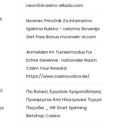
neon54casino-ellada.com
s
Novinec Priročnik Za Internetno
Spletna Ruleta – celotna Slovenija
Get Free Bonus moonwin-sl.com
Anmelden Im Turniermodus Für
Echte Gewinne . nationaler Raum
Claim Your Reward
https://www.casinocobra.de/
il
Πιο Βολικές Εργαλεία Χρηματοδότησης
Προσφέρεται Από Ηλεκτρονικά Τυχερά
Παιχνίδια _ GR Start Spinning
us
Betshop Casino