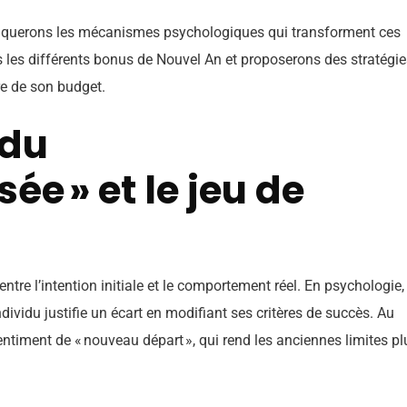
tiquerons les mécanismes psychologiques qui transforment ces
s les différents bonus de Nouvel An et proposerons des stratégie
re de son budget.
 du
sée » et le jeu de
ntre l’intention initiale et le comportement réel. En psychologie, 
ndividu justifie un écart en modifiant ses critères de succès. Au
ntiment de « nouveau départ », qui rend les anciennes limites pl