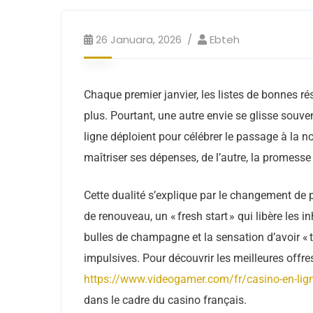
26 Januara, 2026
Ebteh
Chaque premier janvier, les listes de bonnes ré
plus. Pourtant, une autre envie se glisse souven
ligne déploient pour célébrer le passage à la no
maîtriser ses dépenses, de l’autre, la promesse 
Cette dualité s’explique par le changement de
de renouveau, un « fresh start » qui libère les i
bulles de champagne et la sensation d’avoir « 
impulsives. Pour découvrir les meilleures offre
https://www.videogamer.com/fr/casino-en-lig
dans le cadre du casino français.