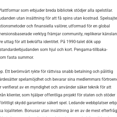
Plattformar som erbjuder breda bibliotek stödjer alla spelstilar.
udanden utan insättning för att få spins utan kostnad. Spelsajte
saktionsmetoder och finansiella valörer, utformad för en global
mmersionsbaserade verktyg främjar community, replikerar känslan
e uttag för att bekräfta identitet. På 1990-talet dök upp
standarderbjudanden som hjul och kort. Pengarna-tillbaka-
genom fasta summor.
. Ett berömvärt rykte för rättvisa snabb betalning och pålitlig
ärdesätter spelarnöjdhet och bevarar sina medlemmars förtroen
r verifierat av en myndighet och använder säker teknik för att
rån klienter, som hjälper offentliga projekt för staten och stöder
lförlitligt skydd garanterar säkert spel. Ledande webbplatser erbj
jaliteten. Bonusar utan insättning är en av de mest efterfrå