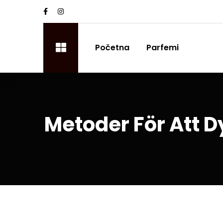
Početna
Parfemi
Metoder För Att 