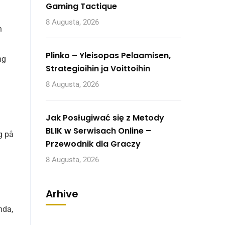
Gaming Tactique
8 Augusta, 2026
n
Plinko – Yleisopas Pelaamisen,
ng
Strategioihin ja Voittoihin
8 Augusta, 2026
Jak Posługiwać się z Metody
BLIK w Serwisach Online –
g på
Przewodnik dla Graczy
8 Augusta, 2026
Arhive
mda,