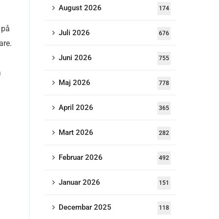
August 2026
174
 på
Juli 2026
676
are.
Juni 2026
755
a
Maj 2026
778
April 2026
365
Mart 2026
282
Februar 2026
492
Januar 2026
151
Decembar 2025
118