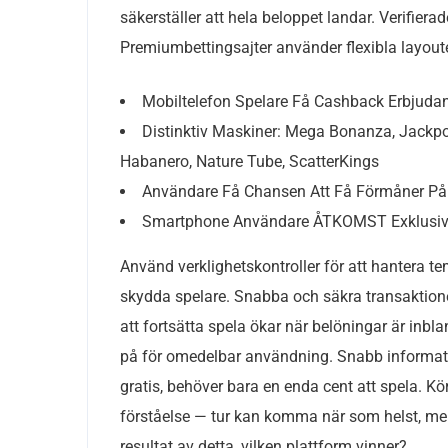
säkerställer att hela beloppet landar. Verifier
Premiumbettingsajter använder flexibla layouter
Mobiltelefon Spelare Få Cashback Erbjuda
Distinktiv Maskiner: Mega Bonanza, Jackpot
Habanero, Nature Tube, ScatterKings
Användare Få Chansen Att Få Förmåner På
Smartphone Användare ÅTKOMST Exklusiva 
Använd verklighetskontroller för att hantera t
skydda spelare. Snabba och säkra transaktioner 
att fortsätta spela ökar när belöningar är inbl
på för omedelbar användning. Snabb informati
gratis, behöver bara en enda cent att spela. Kö
förståelse — tur kan komma när som helst, men 
resultat av detta, vilken plattform vinner?