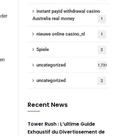
instant payid withdrawal casino
uder
Australia real money
1
nieuwe online casino_nl
1
Spiele
2
ten
uncategorized
1.731
uncategorized
2
Recent News
Tower Rush : L’ultime Guide
Exhaustif du Divertissement de