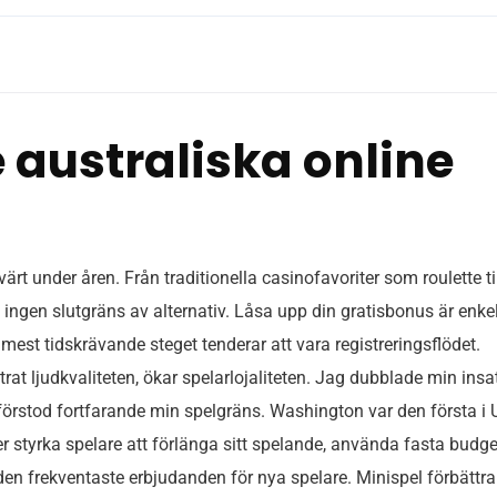
 australiska online
värt under åren. Från traditionella casinofavoriter som roulette ti
 ingen slutgräns av alternativ. Låsa upp din gratisbonus är enke
 mest tidskrävande steget tenderar att vara registreringsflödet.
at ljudkvaliteten, ökar spelarlojaliteten. Jag dubblade min insa
örstod fortfarande min spelgräns. Washington var den första i
er styrka spelare att förlänga sitt spelande, använda fasta budge
en frekventaste erbjudanden för nya spelare. Minispel förbättra