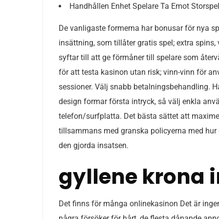
Handhållen Enhet Spelare Ta Emot Storspel
De vanligaste formerna har bonusar för nya spe
insättning, som tillåter gratis spel; extra spins
syftar till att ge förmåner till spelare som å
för att testa kasinon utan risk; vinn-vinn för 
sessioner. Välj snabb betalningsbehandling. Ha
design formar första intryck, så välj enkla anv
telefon/surfplatta. Det bästa sättet att maxim
tillsammans med granska policyerna med hur du 
den gjorda insatsen.
gyllene krona 
Det finns för många onlinekasinon Det är inge
några försöker för hårt, de flesta dånande ann