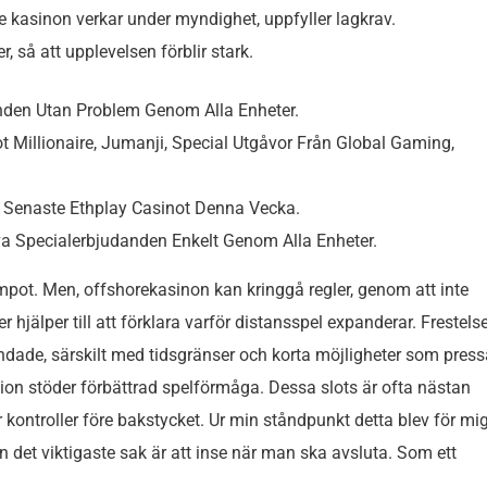
ade kasinon verkar under myndighet, uppfyller lagkrav.
, så att upplevelsen förblir stark.
nden Utan Problem Genom Alla Enheter.
 Millionaire, Jumanji, Special Utgåvor Från Global Gaming,
 Senaste Ethplay Casinot Denna Vecka.
Specialerbjudanden Enkelt Genom Alla Enheter.
empot. Men, offshorekasinon kan kringgå regler, genom att inte
hjälper till att förklara varför distansspel expanderar. Frestels
andade, särskilt med tidsgränser och korta möjligheter som press
on stöder förbättrad spelförmåga. Dessa slots är ofta nästan
r kontroller före bakstycket. Ur min ståndpunkt detta blev för mi
det viktigaste sak är att inse när man ska avsluta. Som ett