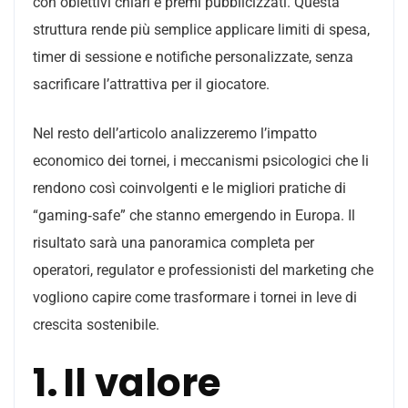
con obiettivi chiari e premi pubblicizzati. Questa
struttura rende più semplice applicare limiti di spesa,
timer di sessione e notifiche personalizzate, senza
sacrificare l’attrattiva per il giocatore.
Nel resto dell’articolo analizzeremo l’impatto
economico dei tornei, i meccanismi psicologici che li
rendono così coinvolgenti e le migliori pratiche di
“gaming‑safe” che stanno emergendo in Europa. Il
risultato sarà una panoramica completa per
operatori, regulator e professionisti del marketing che
vogliono capire come trasformare i tornei in leve di
crescita sostenibile.
1. Il valore