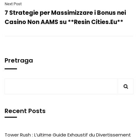
Next Post
7 Strategie per Massimizzare i Bonus nei
Casino Non AAMS su **Resin Cities.Eu**
Pretraga
Recent Posts
Tower Rush : L’ultime Guide Exhaustif du Divertissement