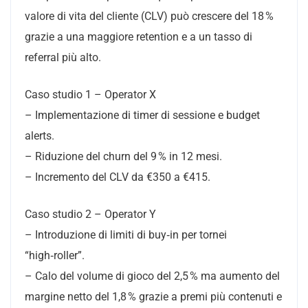
valore di vita del cliente (CLV) può crescere del 18 %
grazie a una maggiore retention e a un tasso di
referral più alto.
Caso studio 1 – Operator X
– Implementazione di timer di sessione e budget
alerts.
– Riduzione del churn del 9 % in 12 mesi.
– Incremento del CLV da €350 a €415.
Caso studio 2 – Operator Y
– Introduzione di limiti di buy‑in per tornei
“high‑roller”.
– Calo del volume di gioco del 2,5 % ma aumento del
margine netto del 1,8 % grazie a premi più contenuti e