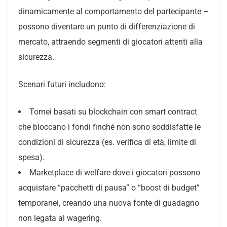
dinamicamente al comportamento del partecipante –
possono diventare un punto di differenziazione di
mercato, attraendo segmenti di giocatori attenti alla
sicurezza.
Scenari futuri includono:
Tornei basati su blockchain con smart contract
che bloccano i fondi finché non sono soddisfatte le
condizioni di sicurezza (es. verifica di età, limite di
spesa).
Marketplace di welfare dove i giocatori possono
acquistare “pacchetti di pausa” o “boost di budget”
temporanei, creando una nuova fonte di guadagno
non legata al wagering.