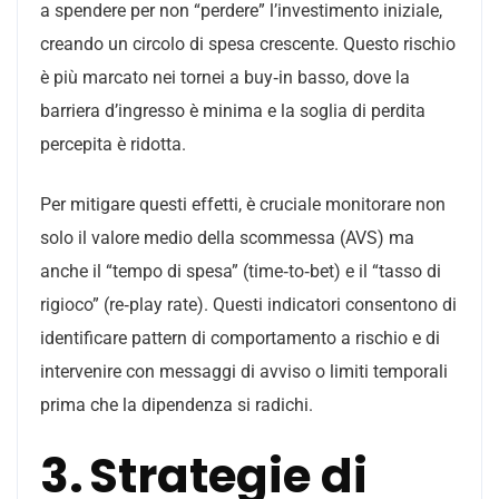
a spendere per non “perdere” l’investimento iniziale,
creando un circolo di spesa crescente. Questo rischio
è più marcato nei tornei a buy‑in basso, dove la
barriera d’ingresso è minima e la soglia di perdita
percepita è ridotta.
Per mitigare questi effetti, è cruciale monitorare non
solo il valore medio della scommessa (AVS) ma
anche il “tempo di spesa” (time‑to‑bet) e il “tasso di
rigioco” (re‑play rate). Questi indicatori consentono di
identificare pattern di comportamento a rischio e di
intervenire con messaggi di avviso o limiti temporali
prima che la dipendenza si radichi.
3. Strategie di