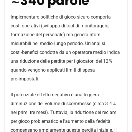
≈ 340 parole
Implementare politiche di gioco sicuro comporta
costi operativi (sviluppo di tool di monitoraggio,
formazione del personale) ma genera ritorni
misurabili nel medio‑lungo periodo. Un’analisi
costi‑benefici condotta da un operatore medio indica
una riduzione delle perdite per i giocatori del 12 %
quando vengono applicati limiti di spesa
pre‑impostati.
Il potenziale effetto negativo è una leggera
diminuzione del volume di scommesse (circa 3‑4 %
nei primi tre mesi). Tuttavia, la riduzione dei reclami
per gioco problematico e l’aumento della fedeltà
compensano ampiamente questa perdita iniziale. Il