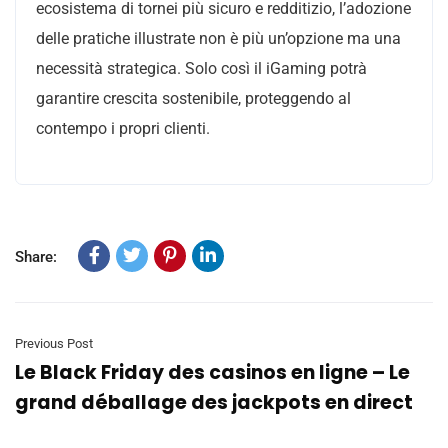
ecosistema di tornei più sicuro e redditizio, l’adozione
delle pratiche illustrate non è più un’opzione ma una
necessità strategica. Solo così il iGaming potrà
garantire crescita sostenibile, proteggendo al
contempo i propri clienti.
Share:
Previous Post
Le Black Friday des casinos en ligne – Le
grand déballage des jackpots en direct