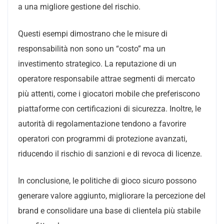
a una migliore gestione del rischio.
Questi esempi dimostrano che le misure di
responsabilità non sono un “costo” ma un
investimento strategico. La reputazione di un
operatore responsabile attrae segmenti di mercato
più attenti, come i giocatori mobile che preferiscono
piattaforme con certificazioni di sicurezza. Inoltre, le
autorità di regolamentazione tendono a favorire
operatori con programmi di protezione avanzati,
riducendo il rischio di sanzioni e di revoca di licenze.
In conclusione, le politiche di gioco sicuro possono
generare valore aggiunto, migliorare la percezione del
brand e consolidare una base di clientela più stabile