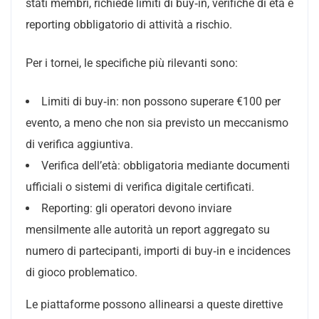
stati membri, richiede limiti di buy‑in, verifiche di età e
reporting obbligatorio di attività a rischio.
Per i tornei, le specifiche più rilevanti sono:
Limiti di buy‑in: non possono superare €100 per
evento, a meno che non sia previsto un meccanismo
di verifica aggiuntiva.
Verifica dell’età: obbligatoria mediante documenti
ufficiali o sistemi di verifica digitale certificati.
Reporting: gli operatori devono inviare
mensilmente alle autorità un report aggregato su
numero di partecipanti, importi di buy‑in e incidences
di gioco problematico.
Le piattaforme possono allinearsi a queste direttive