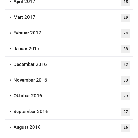
April 2017
35
Mart 2017
29
Februar 2017
24
Januar 2017
38
Decembar 2016
22
Novembar 2016
30
Oktobar 2016
29
Septembar 2016
27
August 2016
26