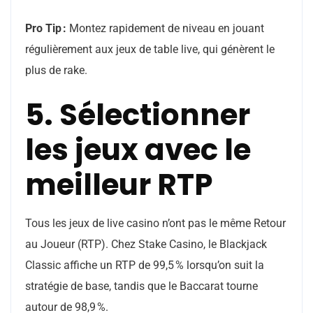
Pro Tip :
Montez rapidement de niveau en jouant
régulièrement aux jeux de table live, qui génèrent le
plus de rake.
5. Sélectionner
les jeux avec le
meilleur RTP
Tous les jeux de live casino n’ont pas le même Retour
au Joueur (RTP). Chez Stake Casino, le Blackjack
Classic affiche un RTP de 99,5 % lorsqu’on suit la
stratégie de base, tandis que le Baccarat tourne
autour de 98,9 %.