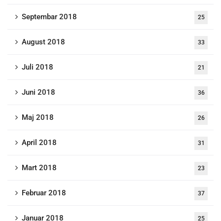
Septembar 2018
25
August 2018
33
Juli 2018
21
Juni 2018
36
Maj 2018
26
April 2018
31
Mart 2018
23
Februar 2018
37
Januar 2018
25