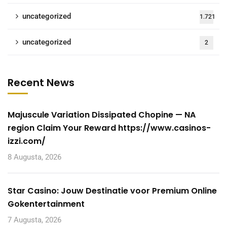
uncategorized
1.721
uncategorized
2
Recent News
Majuscule Variation Dissipated Chopine — NA
region Claim Your Reward https://www.casinos-
izzi.com/
8 Augusta, 2026
Star Casino: Jouw Destinatie voor Premium Online
Gokentertainment
7 Augusta, 2026