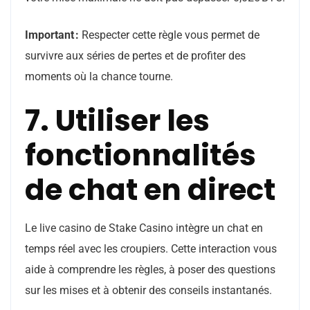
Important :
Respecter cette règle vous permet de
survivre aux séries de pertes et de profiter des
moments où la chance tourne.
7. Utiliser les
fonctionnalités
de chat en direct
Le live casino de Stake Casino intègre un chat en
temps réel avec les croupiers. Cette interaction vous
aide à comprendre les règles, à poser des questions
sur les mises et à obtenir des conseils instantanés.