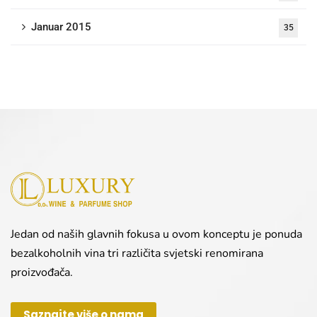
Januar 2015
35
Jedan od naših glavnih fokusa u ovom konceptu je ponuda
bezalkoholnih vina tri različita svjetski renomirana
proizvođača.
Saznajte više o nama