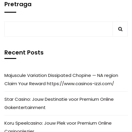
Pretraga
Recent Posts
Majuscule Variation Dissipated Chopine — NA region
Claim Your Reward https://www.casinos-izzi.com/
Star Casino: Jouw Destinatie voor Premium Online
Gokentertainment
Koru Speelcasino: Jouw Plek voor Premium Online
Casinoplezier