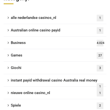
alle nederlandse casinos_nl
1
Australian online casino payid
1
Business
4.024
Games
27
Giochi
3
instant payid withdrawal casino Australia real money
1
nieuwe online casino_nl
1
Spiele
2