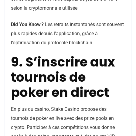
selon la cryptomonnaie utilisée.
Did You Know ?
Les retraits instantanés sont souvent
plus rapides depuis l’application, grâce à
l’optimisation du protocole blockchain.
9. S’inscrire aux
tournois de
poker en direct
En plus du casino, Stake Casino propose des
tournois de poker en live avec des prize pools en
crypto. Participer à ces compétitions vous donne