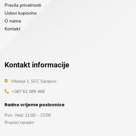
Pravila privatnosti
Uslovi kupovine
O nama
Kontakt
Kontakt informacije
Vrbanja 1, SCC Sarajevo
+387 61 589 468
Radno vrijeme poslovnice
Pon- Ned: 11:00 – 23:00
Praznici neradni