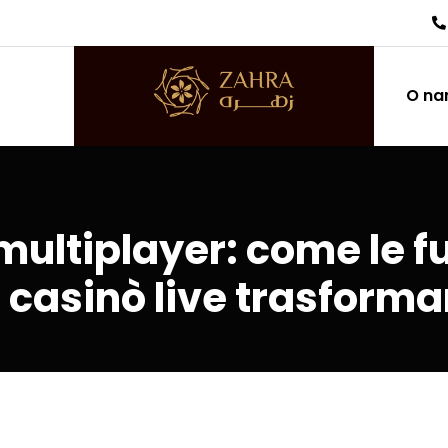
O n
multiplayer: come le fu
i casinò live trasforma