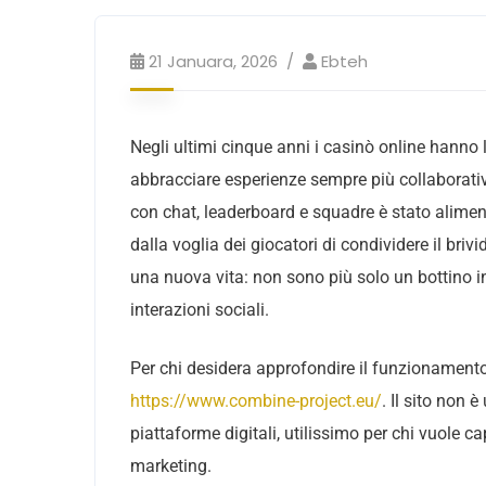
21 Januara, 2026
Ebteh
Negli ultimi cinque anni i casinò online hanno l
abbracciare esperienze sempre più collaborative
con chat, leaderboard e squadre è stato alimen
dalla voglia dei giocatori di condividere il bri
una nuova vita: non sono più solo un bottino i
interazioni sociali.
Per chi desidera approfondire il funzionamento
https://www.combine-project.eu/
. Il sito non 
piattaforme digitali, utilissimo per chi vuole c
marketing.