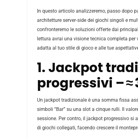
In questo articolo analizzeremo, passo dopo pass
architetture server‑side dei giochi singoli e mul
confronteremo le soluzioni offerte dai principal
lettura avrai una visione tecnica completa per v
adatta al tuo stile di gioco e alle tue aspettative
1. Jackpot trad
progressivi – ≈
Un jackpot tradizionale è una somma fissa asse
simboli “Bar” su una slot a cinque rulli. Il val
sessione. Per contro, il jackpot progressivo s
di giochi collegati, facendo crescere il monte