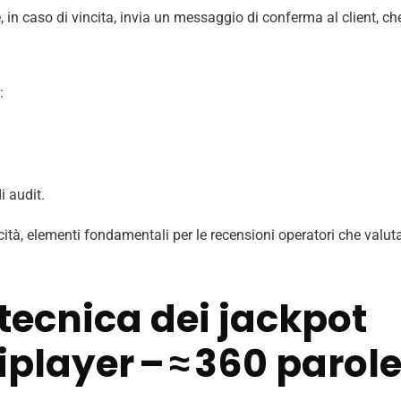
, in caso di vincita, invia un messaggio di conferma al client, ch
:
 audit.
cità, elementi fondamentali per le recensioni operatori che valu
 tecnica dei jackpot
iplayer – ≈ 360 parol