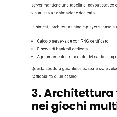
server mantiene una tabella di payout statico e
visualizza un’animazione dedicata.
In sintesi, l’architettura single‑player si basa su
Calcolo server‑side con RNG certificato.
Riserva di bankroll dedicata.
Aggiornamento immediato del saldo e log di
Questa struttura garantisce trasparenza e velo
l’affidabilità di un casinò.
3. Architettura
nei giochi mult