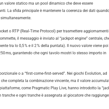
iù un valore statico ma un pool dinamico che deve essere
panti. La sfida principale è mantenere la coerenza dei dati quand
no simultaneamente.
ket o RTP (Real‑Time Protocol) per trasmettere aggiornamenti
mmette, il messaggio è inviato al “jackpot engine” centrale, ch
nte tra lo 0,5 % e il 2 % della puntata). Il nuovo valore viene poi
i 250 ms, garantendo che ogni tavolo mostri lo stesso importo in
rzionale o a “first‑come‑first‑served”. Nei giochi Evolution, ad
nte che completa la combinazione vincente, ma il valore accumula
e piattaforme, come Pragmatic Play Live, hanno introdotto la “ja
 in tranche e ogni tranche è assegnata al giocatore che raggiunge 