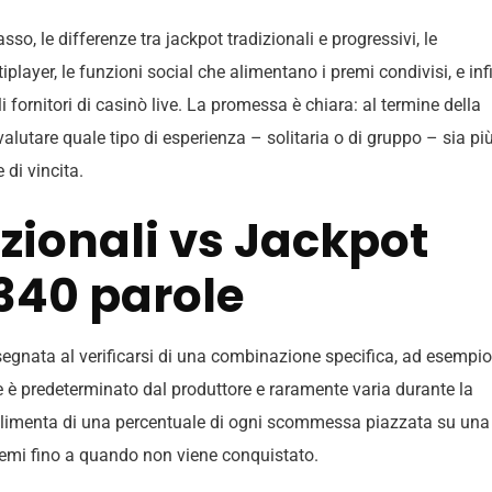
o, le differenze tra jackpot tradizionali e progressivi, le
tiplayer, le funzioni social che alimentano i premi condivisi, e inf
i fornitori di casinò live. La promessa è chiara: al termine della
alutare quale tipo di esperienza – solitaria o di gruppo – sia pi
 di vincita.
izionali vs Jackpot
 340 parole
gnata al verificarsi di una combinazione specifica, ad esempio
ore è predeterminato dal produttore e raramente varia durante la
i alimenta di una percentuale di ogni scommessa piazzata su una 
premi fino a quando non viene conquistato.