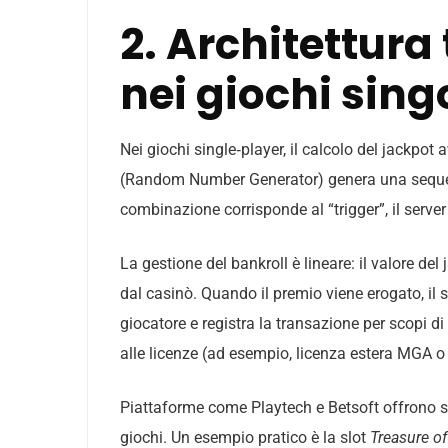
2. Architettura
nei giochi singo
Nei giochi single‑player, il calcolo del jackpo
(Random Number Generator) genera una sequen
combinazione corrisponde al “trigger”, il server 
La gestione del bankroll è lineare: il valore del
dal casinò. Quando il premio viene erogato, il
giocatore e registra la transazione per scopi d
alle licenze (ad esempio, licenza estera MGA 
Piattaforme come Playtech e Betsoft offrono sol
giochi. Un esempio pratico è la slot
Treasure of