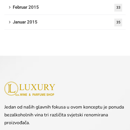
Februar 2015
33
Januar 2015
35
Jedan od naših glavnih fokusa u ovom konceptu je ponuda
bezalkoholnih vina tri različita svjetski renomirana
proizvođača.