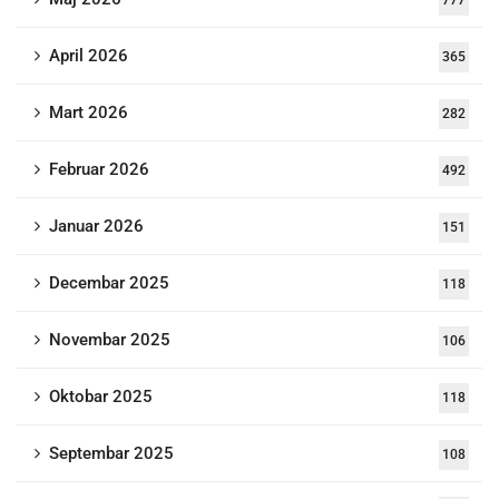
777
April 2026
365
Mart 2026
282
Februar 2026
492
Januar 2026
151
Decembar 2025
118
Novembar 2025
106
Oktobar 2025
118
Septembar 2025
108