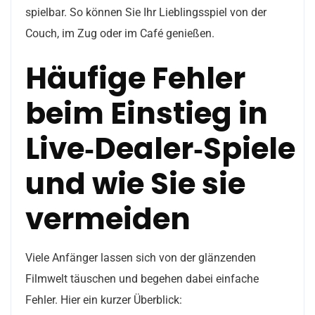
spielbar. So können Sie Ihr Lieblingsspiel von der
Couch, im Zug oder im Café genießen.
Häufige Fehler
beim Einstieg in
Live‑Dealer‑Spiele
und wie Sie sie
vermeiden
Viele Anfänger lassen sich von der glänzenden
Filmwelt täuschen und begehen dabei einfache
Fehler. Hier ein kurzer Überblick: