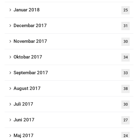
Januar 2018
25
Decembar 2017
31
Novembar 2017
30
Oktobar 2017
34
Septembar 2017
33
August 2017
38
Juli 2017
30
Juni 2017
27
Maj 2017
24