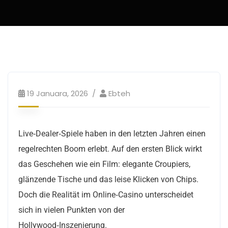
19 Januara, 2026
Ebteh
Live‑Dealer‑Spiele haben in den letzten Jahren einen
regelrechten Boom erlebt. Auf den ersten Blick wirkt
das Geschehen wie ein Film: elegante Croupiers,
glänzende Tische und das leise Klicken von Chips.
Doch die Realität im Online‑Casino unterscheidet
sich in vielen Punkten von der
Hollywood‑Inszenierung.