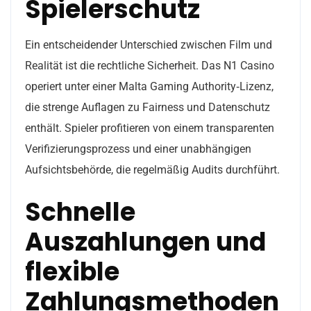
Spielerschutz
Ein entscheidender Unterschied zwischen Film und
Realität ist die rechtliche Sicherheit. Das N1 Casino
operiert unter einer Malta Gaming Authority‑Lizenz,
die strenge Auflagen zu Fairness und Datenschutz
enthält. Spieler profitieren von einem transparenten
Verifizierungsprozess und einer unabhängigen
Aufsichtsbehörde, die regelmäßig Audits durchführt.
Schnelle
Auszahlungen und
flexible
Zahlungsmethoden