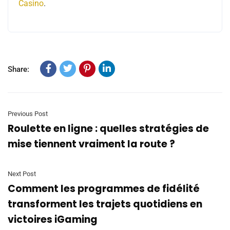
Casino
.
Share:
Previous Post
Roulette en ligne : quelles stratégies de
mise tiennent vraiment la route ?
Next Post
Comment les programmes de fidélité
transforment les trajets quotidiens en
victoires iGaming