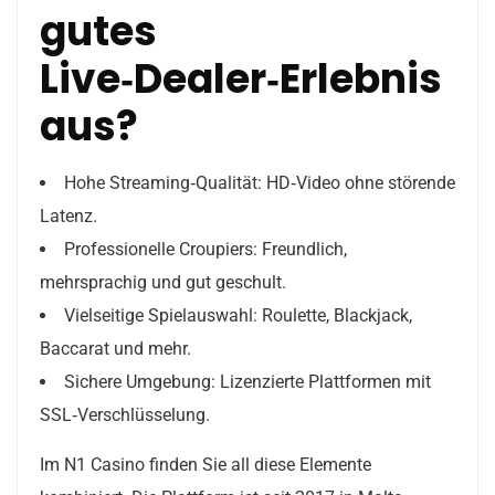
gutes
Live‑Dealer‑Erlebnis
aus?
Hohe Streaming‑Qualität: HD‑Video ohne störende
Latenz.
Professionelle Croupiers: Freundlich,
mehrsprachig und gut geschult.
Vielseitige Spielauswahl: Roulette, Blackjack,
Baccarat und mehr.
Sichere Umgebung: Lizenzierte Plattformen mit
SSL‑Verschlüsselung.
Im N1 Casino finden Sie all diese Elemente