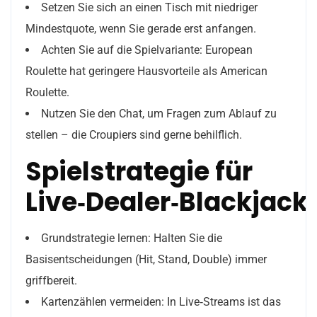
Setzen Sie sich an einen Tisch mit niedriger
Mindestquote, wenn Sie gerade erst anfangen.
Achten Sie auf die Spielvariante: European
Roulette hat geringere Hausvorteile als American
Roulette.
Nutzen Sie den Chat, um Fragen zum Ablauf zu
stellen – die Croupiers sind gerne behilflich.
Spielstrategie für
Live‑Dealer‑Blackjack
Grundstrategie lernen: Halten Sie die
Basisentscheidungen (Hit, Stand, Double) immer
griffbereit.
Kartenzählen vermeiden: In Live‑Streams ist das