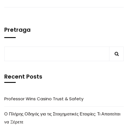
Pretraga
Recent Posts
Professor Wins Casino Trust & Safety
Ο Πλήρης Οδηγός για τις Στοιχηματικές Εταιρίες: Τι Απαιτείται
να Ξέρετε