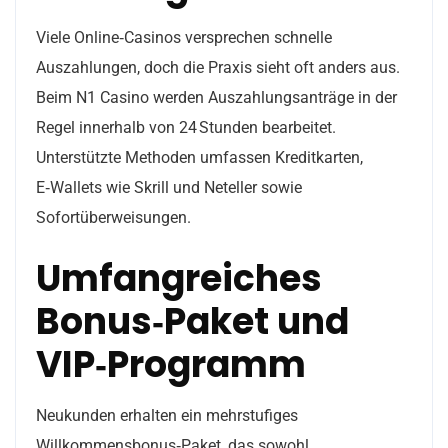
Viele Online‑Casinos versprechen schnelle
Auszahlungen, doch die Praxis sieht oft anders aus.
Beim N1 Casino werden Auszahlungsanträge in der
Regel innerhalb von 24 Stunden bearbeitet.
Unterstützte Methoden umfassen Kreditkarten,
E‑Wallets wie Skrill und Neteller sowie
Sofortüberweisungen.
Umfangreiches
Bonus‑Paket und
VIP‑Programm
Neukunden erhalten ein mehrstufiges
Willkommensbonus‑Paket, das sowohl