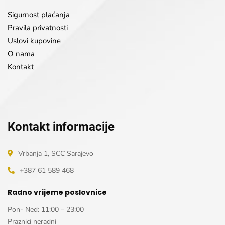
Sigurnost plaćanja
Pravila privatnosti
Uslovi kupovine
O nama
Kontakt
Kontakt informacije
Vrbanja 1, SCC Sarajevo
+387 61 589 468
Radno vrijeme poslovnice
Pon- Ned: 11:00 – 23:00
Praznici neradni