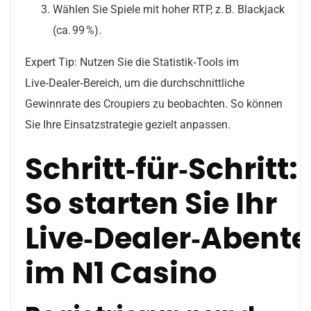
Wählen Sie Spiele mit hoher RTP, z. B. Blackjack
(ca. 99 %).
Expert Tip: Nutzen Sie die Statistik‑Tools im
Live‑Dealer‑Bereich, um die durchschnittliche
Gewinnrate des Croupiers zu beobachten. So können
Sie Ihre Einsatzstrategie gezielt anpassen.
Schritt‑für‑Schritt:
So starten Sie Ihr
Live‑Dealer‑Abente
im N1 Casino