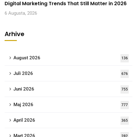
Digital Marketing Trends That Still Matter in 2026
6 Augusta, 2026
Arhive
August 2026
136
Juli 2026
676
Juni 2026
755
Maj 2026
777
April 2026
365
Mart 2026
282