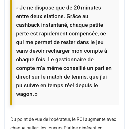
« Je ne dispose que de 20 minutes
entre deux stations. Grâce au
cashback instantané, chaque petite
perte est rapidement compensée, ce
qui me permet de rester dans le jeu
sans devoir recharger mon compte à
chaque fois. Le gestionnaire de
compte m’a même conseillé un pari en
direct sur le match de tennis, que j’ai
pu suivre en temps réel depuis le
wagon. »
Du point de vue de l’opérateur, le ROI augmente avec
chaque palier : les joueurs Platine génèrent en