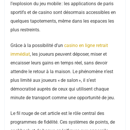
l’explosion du jeu mobile : les applications de paris
sportifs et de casino sont désormais accessibles en
quelques tapotements, même dans les espaces les
plus restreints.
Grâce à la possibilité d’un
casino en ligne retrait
immédiat
, les joueurs peuvent déposer, miser et
encaisser leurs gains en temps réel, sans devoir
attendre le retour à la maison. Le phénomène n’est
plus limité aux joueurs « de salon », il s’est
démocratisé auprès de ceux qui utilisent chaque
minute de transport comme une opportunité de jeu.
Le fil rouge de cet article est le rôle central des
programmes de fidélité. Ces systèmes de points, de