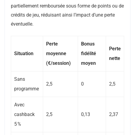
partiellement remboursée sous forme de points ou de
crédits de jeu, réduisant ainsi l’impact d’une perte
éventuelle.
Perte
Bonus
Perte
Situation
moyenne
fidélité
nette
(€/session)
moyen
Sans
2,5
0
2,5
programme
Avec
cashback
2,5
0,13
2,37
5 %