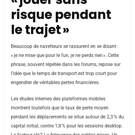
risque pendant
le trajet »
Beaucoup de navetteurs se rassurent en se disant :
« je ne mise que pour le fun, je ne perds rien ». Cette
phrase, souvent répétée dans les forums, repose sur
l’idée que le temps de transport est trop court pour
engendrer de véritables pertes financières.
Les études internes des plateformes mobiles
montrent toutefois que le taux de perte moyen
pendant les déplacements se situe autour de 2,3 % du
capital initial, contre 1,8 % pour les sessions desktop.
Le facteur clé ? La fréquence des petites mises. Un