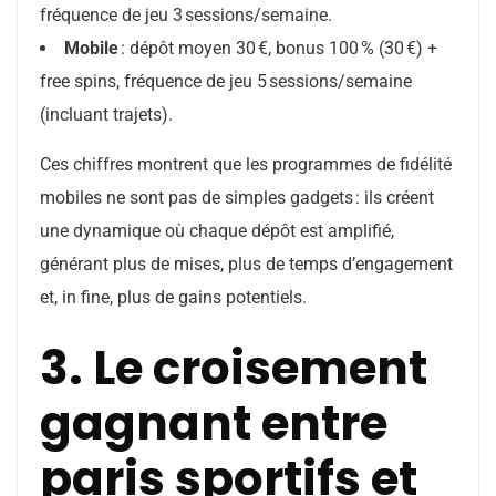
fréquence de jeu 3 sessions/semaine.
Mobile
: dépôt moyen 30 €, bonus 100 % (30 €) +
free spins, fréquence de jeu 5 sessions/semaine
(incluant trajets).
Ces chiffres montrent que les programmes de fidélité
mobiles ne sont pas de simples gadgets : ils créent
une dynamique où chaque dépôt est amplifié,
générant plus de mises, plus de temps d’engagement
et, in fine, plus de gains potentiels.
3. Le croisement
gagnant entre
paris sportifs et