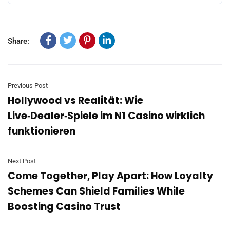
Share:
Previous Post
Hollywood vs Realität: Wie
Live‑Dealer‑Spiele im N1 Casino wirklich
funktionieren
Next Post
Come Together, Play Apart: How Loyalty
Schemes Can Shield Families While
Boosting Casino Trust