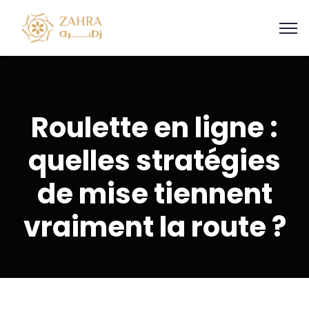
Roulette en ligne :
quelles stratégies
de mise tiennent
vraiment la route ?