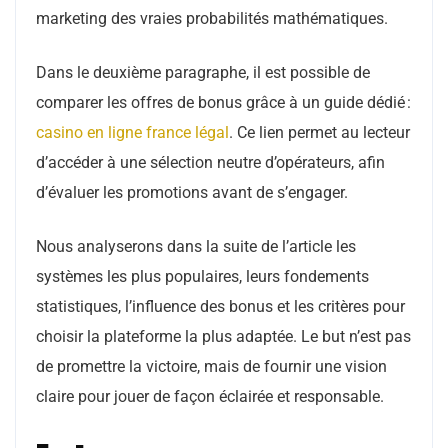
marketing des vraies probabilités mathématiques.
Dans le deuxième paragraphe, il est possible de
comparer les offres de bonus grâce à un guide dédié :
casino en ligne france légal
. Ce lien permet au lecteur
d’accéder à une sélection neutre d’opérateurs, afin
d’évaluer les promotions avant de s’engager.
Nous analyserons dans la suite de l’article les
systèmes les plus populaires, leurs fondements
statistiques, l’influence des bonus et les critères pour
choisir la plateforme la plus adaptée. Le but n’est pas
de promettre la victoire, mais de fournir une vision
claire pour jouer de façon éclairée et responsable.