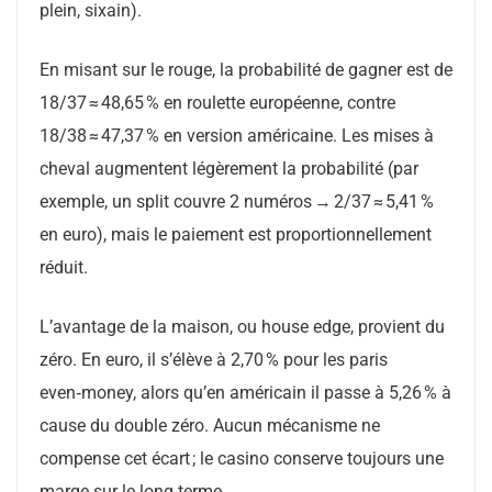
plein, sixain).
En misant sur le rouge, la probabilité de gagner est de
18/37 ≈ 48,65 % en roulette européenne, contre
18/38 ≈ 47,37 % en version américaine. Les mises à
cheval augmentent légèrement la probabilité (par
exemple, un split couvre 2 numéros → 2/37 ≈ 5,41 %
en euro), mais le paiement est proportionnellement
réduit.
L’avantage de la maison, ou house edge, provient du
zéro. En euro, il s’élève à 2,70 % pour les paris
even‑money, alors qu’en américain il passe à 5,26 % à
cause du double zéro. Aucun mécanisme ne
compense cet écart ; le casino conserve toujours une
marge sur le long terme.