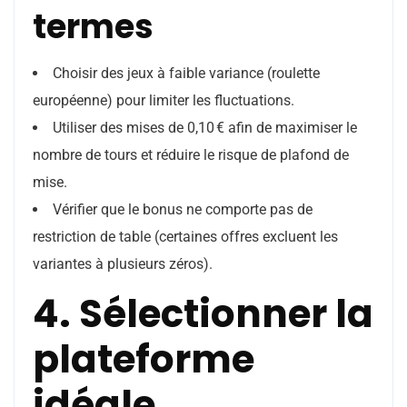
termes
Choisir des jeux à faible variance (roulette
européenne) pour limiter les fluctuations.
Utiliser des mises de 0,10 € afin de maximiser le
nombre de tours et réduire le risque de plafond de
mise.
Vérifier que le bonus ne comporte pas de
restriction de table (certaines offres excluent les
variantes à plusieurs zéros).
4. Sélectionner la
plateforme
idéale