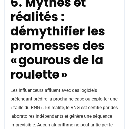
6. Mythes et
réalités :
démythifier les
promesses des
« gourous de la
roulette »
Les influenceurs affluent avec des logiciels
prétendant prédire la prochaine case ou exploiter une
« faille du RNG ». En réalité, le RNG est certifié par des
laboratoires indépendants et génère une séquence
imprévisible. Aucun algorithme ne peut anticiper le