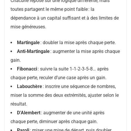
Chacune repose sur une logique différente, mais
toutes partagent le même point faible : la
dépendance à un capital suffisant et à des limites de
mise généreuses.
Martingale
: doubler la mise après chaque perte.
Anti‑Martingale
: augmenter la mise après chaque
gain.
Fibonacci
: suivre la suite 1‑1‑2‑3‑5‑8… après
chaque perte, reculer d’une case après un gain.
Labouchère
: inscrire une séquence de nombres,
miser la somme des deux extrémités, ajuster selon le
résultat.
D’Alembert
: augmenter de une unité après
chaque perte, diminuer après chaque gain.
Paroli
: miser une mise de départ, puis doubler