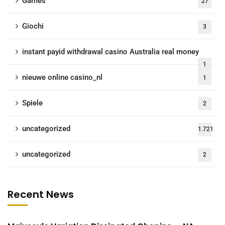
Games
27
Giochi
3
instant payid withdrawal casino Australia real money
1
nieuwe online casino_nl
1
Spiele
2
uncategorized
1.721
uncategorized
2
Recent News