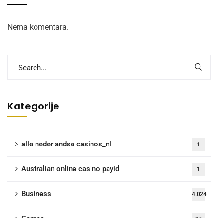
Nema komentara.
Kategorije
alle nederlandse casinos_nl
1
Australian online casino payid
1
Business
4.024