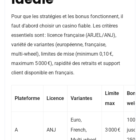
Pour que les stratégies et les bonus fonctionnent, il
faut d’abord choisir un casino fiable. Les critères
essentiels sont : licence française (ARJEL/ANJ),
variété de variantes (européenne, française,
multi‑wheel), limites de mise (minimum 0,10 €,
maximum 5 000 €), rapidité des retraits et support
client disponible en français.
Limite
Bonu
Plateforme
Licence
Variantes
max
welc
Euro,
100 %
A
ANJ
French,
3 000 €
jusqu
Multi‑wheel
250 €