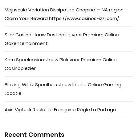
Majuscule Variation Dissipated Chopine — NA region
Claim Your Reward https://www.casinos-izzi.com/
Star Casino: Jouw Destinatie voor Premium Online
Gokentertainment
Koru Speelcasino: Jouw Plek voor Premium Online
Casinoplezier
Blazing Wildz Speelhuis: Jouw Ideale Online Gaming
Locatie
Avis VipLuck Roulette Française Règle La Partage
Recent Comments