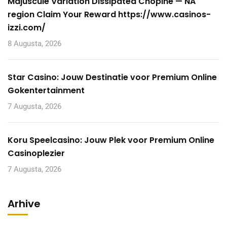
Majuscule Variation Dissipated Chopine — NA
region Claim Your Reward https://www.casinos-
izzi.com/
8 Augusta, 2026
Star Casino: Jouw Destinatie voor Premium Online
Gokentertainment
7 Augusta, 2026
Koru Speelcasino: Jouw Plek voor Premium Online
Casinoplezier
7 Augusta, 2026
Arhive