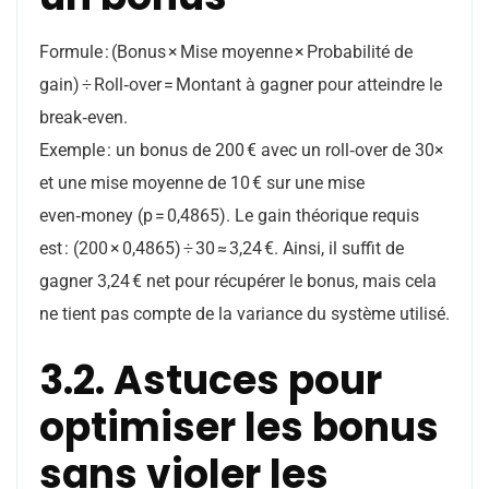
Formule : (Bonus × Mise moyenne × Probabilité de
gain) ÷ Roll‑over = Montant à gagner pour atteindre le
break‑even.
Exemple : un bonus de 200 € avec un roll‑over de 30×
et une mise moyenne de 10 € sur une mise
even‑money (p = 0,4865). Le gain théorique requis
est : (200 × 0,4865) ÷ 30 ≈ 3,24 €. Ainsi, il suffit de
gagner 3,24 € net pour récupérer le bonus, mais cela
ne tient pas compte de la variance du système utilisé.
3.2. Astuces pour
optimiser les bonus
sans violer les