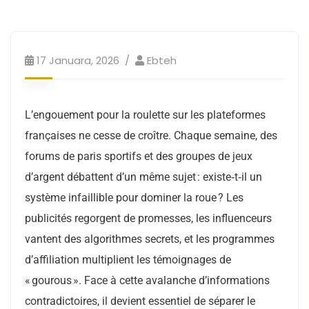
17 Januara, 2026
Ebteh
L’engouement pour la roulette sur les plateformes
françaises ne cesse de croître. Chaque semaine, des
forums de paris sportifs et des groupes de jeux
d’argent débattent d’un même sujet : existe‑t‑il un
système infaillible pour dominer la roue ? Les
publicités regorgent de promesses, les influenceurs
vantent des algorithmes secrets, et les programmes
d’affiliation multiplient les témoignages de
« gourous ». Face à cette avalanche d’informations
contradictoires, il devient essentiel de séparer le