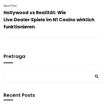
Next Post
Hollywood vs Realität: Wie
Live‑Dealer‑Spiele im N1 Casino wirklich
funktionieren
Pretraga
Recent Posts