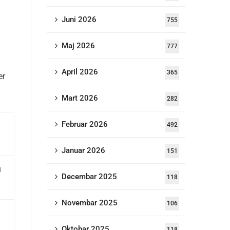
Juni 2026
755
Maj 2026
777
April 2026
365
er
Mart 2026
282
Februar 2026
492
Januar 2026
151
u
Decembar 2025
118
Novembar 2025
106
Oktobar 2025
118