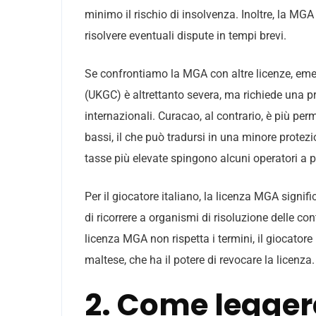
minimo il rischio di insolvenza. Inoltre, la MGA
risolvere eventuali dispute in tempi brevi.
Se confrontiamo la MGA con altre licenze, em
(UKGC) è altrettanto severa, ma richiede una pr
internazionali. Curacao, al contrario, è più perm
bassi, il che può tradursi in una minore protezi
tasse più elevate spingono alcuni operatori a p
Per il giocatore italiano, la licenza MGA signifi
di ricorrere a organismi di risoluzione delle con
licenza MGA non rispetta i termini, il giocator
maltese, che ha il potere di revocare la licenza.
2. Come legger