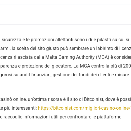
icurezza e le promozioni allettanti sono i due pilastri su cui si
armi, la scelta del sito giusto può sembrare un labirinto di licenz
 licenza rilasciata dalla Malta Gaming Authority (MGA) è conside
rasparenza e protezione del giocatore. La MGA controlla più di 200
orosi su audit finanziari, gestione dei fondi dei clienti e misure
asinò online, un’ottima risorsa è il sito di Bitcoinist, dove è possi
e più interessanti:
https://bitcoinist.com/migliori-casino-online/
e raccoglie informazioni utili per confrontare le piattaforme