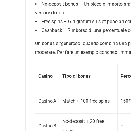
No‑deposit bonus – Un piccolo importo gratu
versare denaro.
Free spins – Giri gratuiti su slot popolari 
Cashback – Rimborso di una percentuale dell
Un bonus è “generoso” quando combina una perc
moderate. Per fare un esempio concreto, imma
Casinò
Tipo di bonus
Perc
Casino A
Match + 100 free spins
150 
No‑deposit + 20 free
Casino B
–
spins