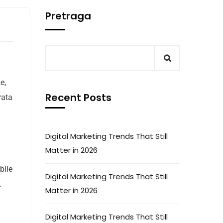
Pretraga
e,
Recent Posts
rata
Digital Marketing Trends That Still
Matter in 2026
bile
Digital Marketing Trends That Still
.
Matter in 2026
Digital Marketing Trends That Still