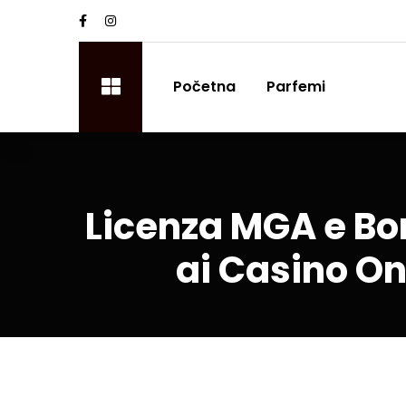
Početna
Parfemi
Licenza MGA e Bon
ai Casino Onl