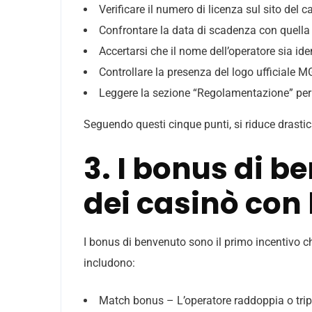
Verificare il numero di licenza sul sito del c
Confrontare la data di scadenza con quella
Accertarsi che il nome dell’operatore sia ide
Controllare la presenza del logo ufficiale M
Leggere la sezione “Regolamentazione” per c
Seguendo questi cinque punti, si riduce drastic
3. I bonus di b
dei casinò con
I bonus di benvenuto sono il primo incentivo ch
includono:
Match bonus – L’operatore raddoppia o tripli