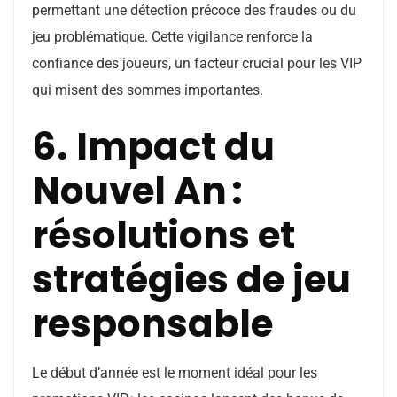
permettant une détection précoce des fraudes ou du
jeu problématique. Cette vigilance renforce la
confiance des joueurs, un facteur crucial pour les VIP
qui misent des sommes importantes.
6. Impact du
Nouvel An :
résolutions et
stratégies de jeu
responsable
Le début d’année est le moment idéal pour les