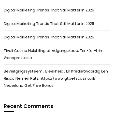
Digital Marketing Trends That Still Matter in 2026
Digital Marketing Trends That Still Matter in 2026
Digital Marketing Trends That Still Matter in 2026
Tivoli Casino Nulstilling af Adgangskode: Trin-for-trin
Genoprettelse
Beveiligingssysteem , Bleekheid , En Kredietwaardig Een
Risico Nemen Putz https://www.gtbetscasino.nl/ ·
Nederland Get Free Bonus
Recent Comments