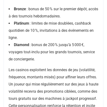
Bronze
: bonus de 50 % sur le premier dépôt, accès
à des tournois hebdomadaires.
Platinum
: limites de mise doublées, cashback
quotidien de 10 %, invitations à des événements en
ligne.
Diamond
: bonus de 200 % jusqu’à 5 000 €,
voyages tout‑inclu pour les grands tournois, service
de conciergerie.
Les casinos exploitent les données de jeu (volatilité,
fréquence, montants misés) pour affiner leurs offres.
Un joueur qui mise régulièrement sur des jeux à haute
volatilité recevra des promotions ciblées, comme des
tours gratuits sur des machines à jackpot progressif.
Cette personnalisation renforce la rétention et incite