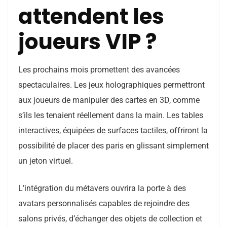
attendent les
joueurs VIP ?
Les prochains mois promettent des avancées
spectaculaires. Les jeux holographiques permettront
aux joueurs de manipuler des cartes en 3D, comme
s’ils les tenaient réellement dans la main. Les tables
interactives, équipées de surfaces tactiles, offriront la
possibilité de placer des paris en glissant simplement
un jeton virtuel.
L’intégration du métavers ouvrira la porte à des
avatars personnalisés capables de rejoindre des
salons privés, d’échanger des objets de collection et