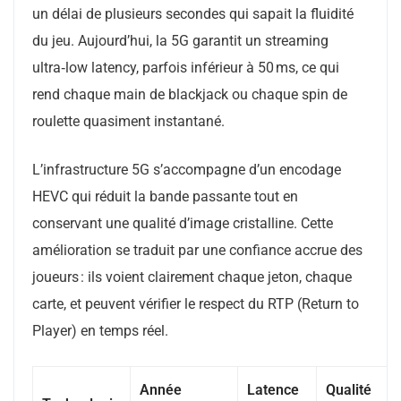
un délai de plusieurs secondes qui sapait la fluidité
du jeu. Aujourd’hui, la 5G garantit un streaming
ultra‑low latency, parfois inférieur à 50 ms, ce qui
rend chaque main de blackjack ou chaque spin de
roulette quasiment instantané.
L’infrastructure 5G s’accompagne d’un encodage
HEVC qui réduit la bande passante tout en
conservant une qualité d’image cristalline. Cette
amélioration se traduit par une confiance accrue des
joueurs : ils voient clairement chaque jeton, chaque
carte, et peuvent vérifier le respect du RTP (Return to
Player) en temps réel.
Année
Latence
Qualité