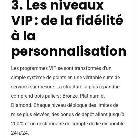
3. Les niveaux
VIP : de la fidélité
à la
personnalisation
Les programmes VIP se sont transformés d’un
simple système de points en une véritable suite de
services sur mesure. La structure la plus répandue
comprend trois paliers : Bronze, Platinum et
Diamond. Chaque niveau débloque des limites de
mise plus élevées, des bonus de dépôt allant jusqu’à
200 % et un gestionnaire de compte dédié disponible
24 h/24.