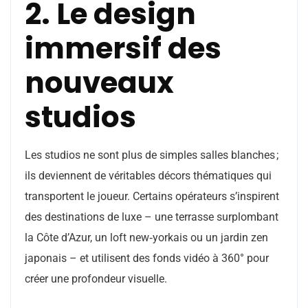
2. Le design
immersif des
nouveaux
studios
Les studios ne sont plus de simples salles blanches ;
ils deviennent de véritables décors thématiques qui
transportent le joueur. Certains opérateurs s’inspirent
des destinations de luxe – une terrasse surplombant
la Côte d’Azur, un loft new‑yorkais ou un jardin zen
japonais – et utilisent des fonds vidéo à 360° pour
créer une profondeur visuelle.