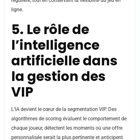
régulière, tout en conservant la flexibilité du jeu en
ligne.
5. Le rôle de
l’intelligence
artificielle dans
la gestion des
VIP
L’IA devient le cœur de la segmentation VIP. Des
algorithmes de scoring évaluent le comportement de
chaque joueur, détectent les moments où une offre
personnalisée serait la plus pertinente et anticipent