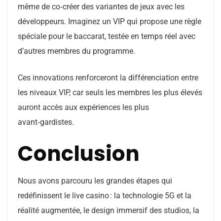
même de co‑créer des variantes de jeux avec les
développeurs. Imaginez un VIP qui propose une règle
spéciale pour le baccarat, testée en temps réel avec
d’autres membres du programme.
Ces innovations renforceront la différenciation entre
les niveaux VIP, car seuls les membres les plus élevés
auront accès aux expériences les plus
avant‑gardistes.
Conclusion
Nous avons parcouru les grandes étapes qui
redéfinissent le live casino : la technologie 5G et la
réalité augmentée, le design immersif des studios, la