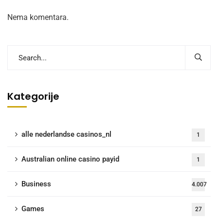
Nema komentara.
Kategorije
alle nederlandse casinos_nl
1
Australian online casino payid
1
Business
4.007
Games
27