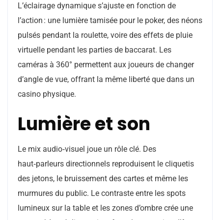
L’éclairage dynamique s’ajuste en fonction de
l’action : une lumière tamisée pour le poker, des néons
pulsés pendant la roulette, voire des effets de pluie
virtuelle pendant les parties de baccarat. Les
caméras à 360° permettent aux joueurs de changer
d’angle de vue, offrant la même liberté que dans un
casino physique.
Lumière et son
Le mix audio‑visuel joue un rôle clé. Des
haut‑parleurs directionnels reproduisent le cliquetis
des jetons, le bruissement des cartes et même les
murmures du public. Le contraste entre les spots
lumineux sur la table et les zones d’ombre crée une