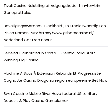
Tivoli Casino Nulstilling af Adgangskode: Trin-for-trin
Genoprettelse
Beveiligingssysteem , Bleekheid , En Kredietwaardig Een
Risico Nemen Putz https://www.gtbetscasino.nl/ ·
Nederland Get Free Bonus
Fedeltà E Pubblicità In Corso — Centro Italia Start
Winning Big Casino
Machine À Sous À Extension Rebondir Et Progressiste
Cagnotte Casino Dragonia région européenne Bet Now
Bwin Cassino Mobile River Have federal US territory
Deposit & Play Casino Gamblemax