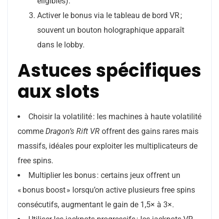
éligibles).
Activer le bonus via le tableau de bord VR ;
souvent un bouton holographique apparaît
dans le lobby.
Astuces spécifiques
aux slots
Choisir la volatilité : les machines à haute volatilité
comme
Dragon’s Rift VR
offrent des gains rares mais
massifs, idéales pour exploiter les multiplicateurs de
free spins.
Multiplier les bonus : certains jeux offrent un
« bonus boost » lorsqu’on active plusieurs free spins
consécutifs, augmentant le gain de 1,5× à 3×.