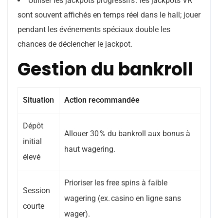
Utiliser les jackpots progressifs : les jackpots VR
sont souvent affichés en temps réel dans le hall; jouer
pendant les événements spéciaux double les
chances de déclencher le jackpot.
Gestion du bankroll
Situation
Action recommandée
Dépôt
Allouer 30 % du bankroll aux bonus à
initial
haut wagering.
élevé
Prioriser les free spins à faible
Session
wagering (ex. casino en ligne sans
courte
wager).