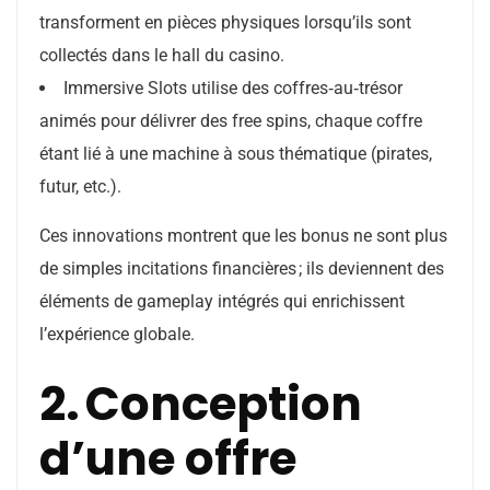
transforment en pièces physiques lorsqu’ils sont
collectés dans le hall du casino.
Immersive Slots utilise des coffres‑au‑trésor
animés pour délivrer des free spins, chaque coffre
étant lié à une machine à sous thématique (pirates,
futur, etc.).
Ces innovations montrent que les bonus ne sont plus
de simples incitations financières ; ils deviennent des
éléments de gameplay intégrés qui enrichissent
l’expérience globale.
2. Conception
d’une offre