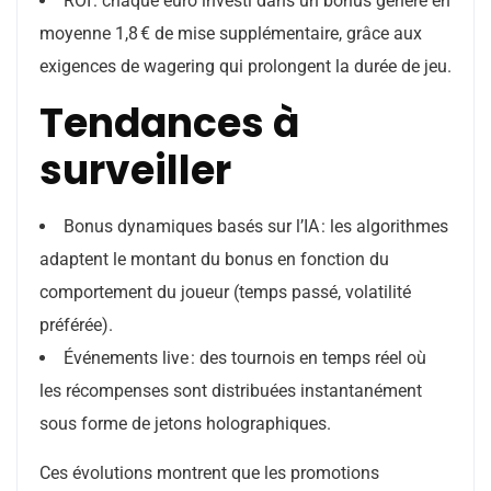
ROI : chaque euro investi dans un bonus génère en
moyenne 1,8 € de mise supplémentaire, grâce aux
exigences de wagering qui prolongent la durée de jeu.
Tendances à
surveiller
Bonus dynamiques basés sur l’IA : les algorithmes
adaptent le montant du bonus en fonction du
comportement du joueur (temps passé, volatilité
préférée).
Événements live : des tournois en temps réel où
les récompenses sont distribuées instantanément
sous forme de jetons holographiques.
Ces évolutions montrent que les promotions