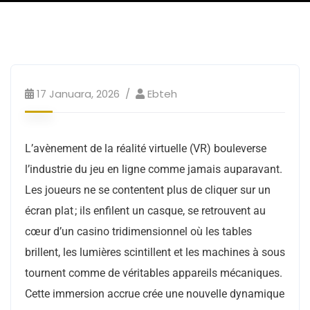
17 Januara, 2026
Ebteh
L’avènement de la réalité virtuelle (VR) bouleverse
l’industrie du jeu en ligne comme jamais auparavant.
Les joueurs ne se contentent plus de cliquer sur un
écran plat ; ils enfilent un casque, se retrouvent au
cœur d’un casino tridimensionnel où les tables
brillent, les lumières scintillent et les machines à sous
tournent comme de véritables appareils mécaniques.
Cette immersion accrue crée une nouvelle dynamique