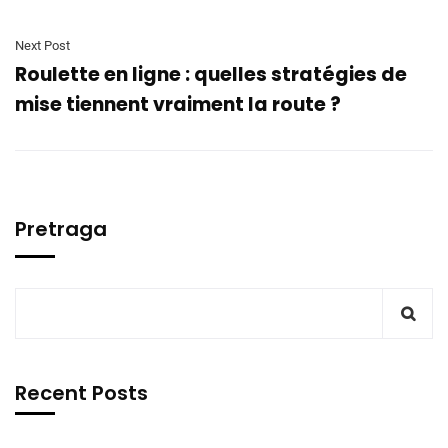
Next Post
Roulette en ligne : quelles stratégies de
mise tiennent vraiment la route ?
Pretraga
Recent Posts