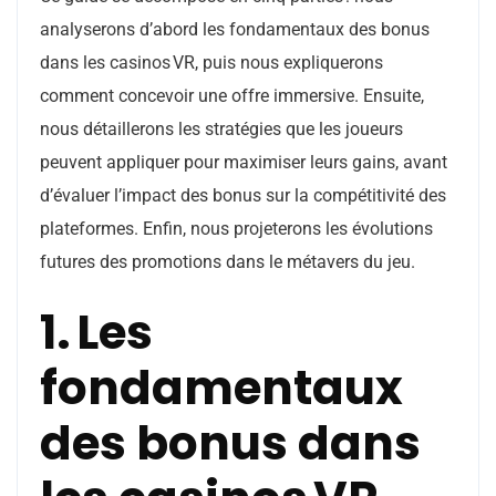
analyserons d’abord les fondamentaux des bonus
dans les casinos VR, puis nous expliquerons
comment concevoir une offre immersive. Ensuite,
nous détaillerons les stratégies que les joueurs
peuvent appliquer pour maximiser leurs gains, avant
d’évaluer l’impact des bonus sur la compétitivité des
plateformes. Enfin, nous projeterons les évolutions
futures des promotions dans le métavers du jeu.
1. Les
fondamentaux
des bonus dans