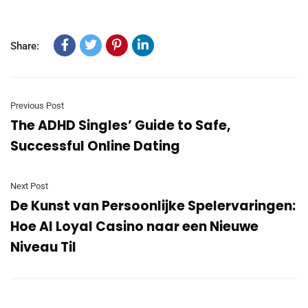
Share:
Previous Post
The ADHD Singles’ Guide to Safe,
Successful Online Dating
Next Post
De Kunst van Persoonlijke Spelervaringen:
Hoe AI Loyal Casino naar een Nieuwe
Niveau Til