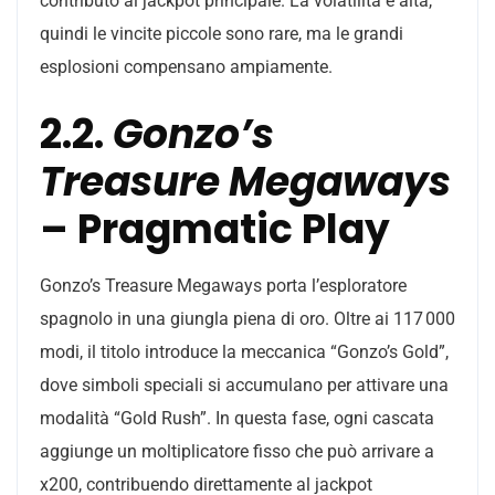
contributo al jackpot principale. La volatilità è alta,
quindi le vincite piccole sono rare, ma le grandi
esplosioni compensano ampiamente.
2.2.
Gonzo’s
Treasure Megaways
– Pragmatic Play
Gonzo’s Treasure Megaways porta l’esploratore
spagnolo in una giungla piena di oro. Oltre ai 117 000
modi, il titolo introduce la meccanica “Gonzo’s Gold”,
dove simboli speciali si accumulano per attivare una
modalità “Gold Rush”. In questa fase, ogni cascata
aggiunge un moltiplicatore fisso che può arrivare a
x200, contribuendo direttamente al jackpot