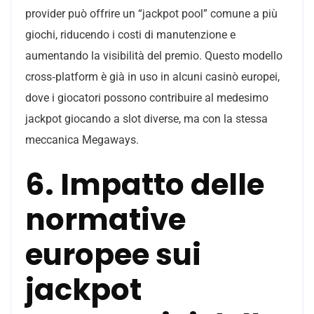
provider può offrire un “jackpot pool” comune a più
giochi, riducendo i costi di manutenzione e
aumentando la visibilità del premio. Questo modello
cross‑platform è già in uso in alcuni casinò europei,
dove i giocatori possono contribuire al medesimo
jackpot giocando a slot diverse, ma con la stessa
meccanica Megaways.
6. Impatto delle
normative
europee sui
jackpot