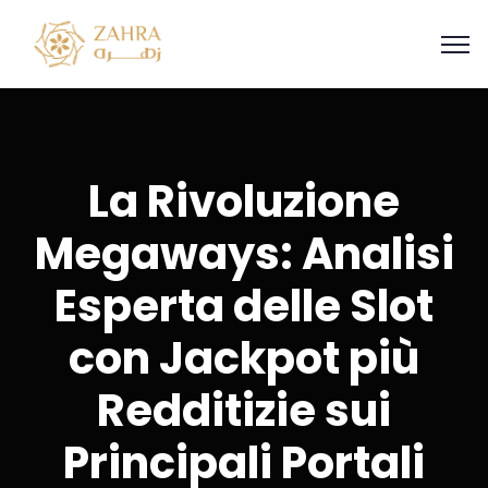
La Rivoluzione
Megaways: Analisi
Esperta delle Slot
con Jackpot più
Redditizie sui
Principali Portali