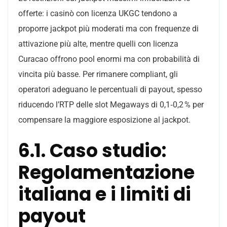
offerte: i casinò con licenza UKGC tendono a
proporre jackpot più moderati ma con frequenze di
attivazione più alte, mentre quelli con licenza
Curacao offrono pool enormi ma con probabilità di
vincita più basse. Per rimanere compliant, gli
operatori adeguano le percentuali di payout, spesso
riducendo l’RTP delle slot Megaways di 0,1‑0,2 % per
compensare la maggiore esposizione al jackpot.
6.1. Caso studio:
Regolamentazione
italiana e i limiti di
payout