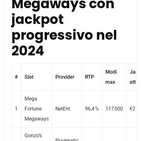
Megaways con
jackpot
progressivo nel
2024
Modi
Jack
#
Slot
Provider
RTP
max
attua
Mega
1
Fortune
NetEnt
96,4 %
117 000
€2 3
Megaways
Gonzo’s
Pragmatic