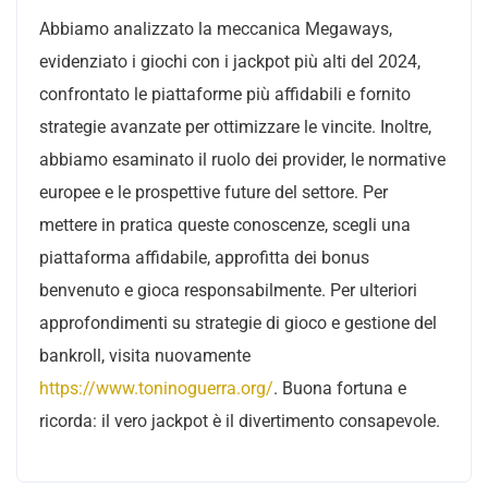
Abbiamo analizzato la meccanica Megaways,
evidenziato i giochi con i jackpot più alti del 2024,
confrontato le piattaforme più affidabili e fornito
strategie avanzate per ottimizzare le vincite. Inoltre,
abbiamo esaminato il ruolo dei provider, le normative
europee e le prospettive future del settore. Per
mettere in pratica queste conoscenze, scegli una
piattaforma affidabile, approfitta dei bonus
benvenuto e gioca responsabilmente. Per ulteriori
approfondimenti su strategie di gioco e gestione del
bankroll, visita nuovamente
https://www.toninoguerra.org/
. Buona fortuna e
ricorda: il vero jackpot è il divertimento consapevole.