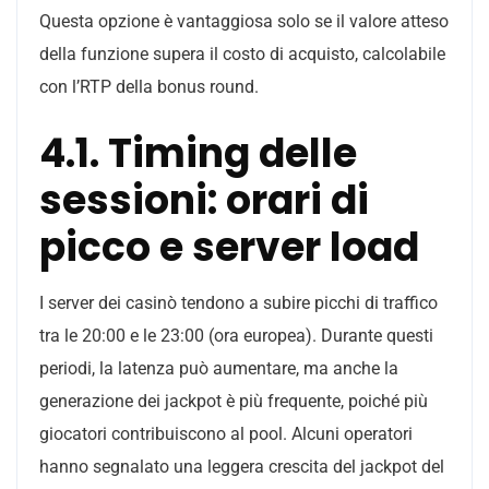
Questa opzione è vantaggiosa solo se il valore atteso
della funzione supera il costo di acquisto, calcolabile
con l’RTP della bonus round.
4.1. Timing delle
sessioni: orari di
picco e server load
I server dei casinò tendono a subire picchi di traffico
tra le 20:00 e le 23:00 (ora europea). Durante questi
periodi, la latenza può aumentare, ma anche la
generazione dei jackpot è più frequente, poiché più
giocatori contribuiscono al pool. Alcuni operatori
hanno segnalato una leggera crescita del jackpot del