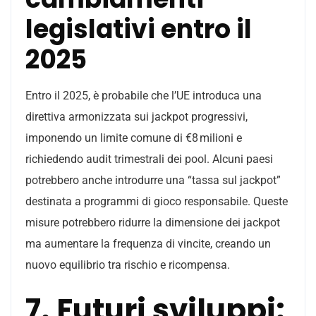
legislativi entro il
2025
Entro il 2025, è probabile che l’UE introduca una
direttiva armonizzata sui jackpot progressivi,
imponendo un limite comune di €8 milioni e
richiedendo audit trimestrali dei pool. Alcuni paesi
potrebbero anche introdurre una “tassa sul jackpot”
destinata a programmi di gioco responsabile. Queste
misure potrebbero ridurre la dimensione dei jackpot
ma aumentare la frequenza di vincite, creando un
nuovo equilibrio tra rischio e ricompensa.
7. Futuri sviluppi: