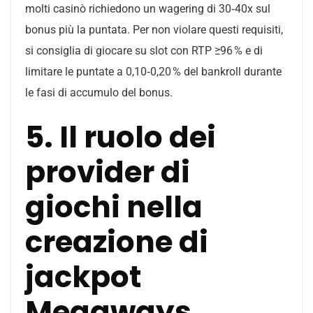
molti casinò richiedono un wagering di 30‑40x sul
bonus più la puntata. Per non violare questi requisiti,
si consiglia di giocare su slot con RTP ≥96 % e di
limitare le puntate a 0,10‑0,20 % del bankroll durante
le fasi di accumulo del bonus.
5. Il ruolo dei
provider di
giochi nella
creazione di
jackpot
Megaways