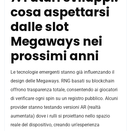
cosa aspettarsi
dalle slot
Megaways nei
prossimi anni
Le tecnologie emergenti stanno già influenzando il
design delle Megaways. RNG basati su blockchain
offrono trasparenza totale, consentendo ai giocatori
di verificare ogni spin su un registro pubblico. Alcuni
provider stanno testando versioni AR (realtà
aumentata) dove i rulli si proiettano nello spazio
reale del dispositivo, creando un’esperienza