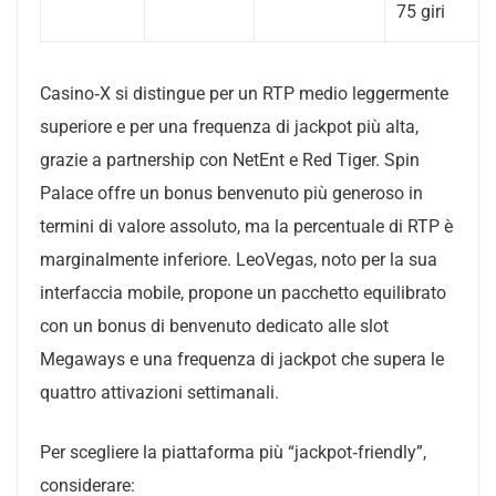
75 giri
Casino‑X si distingue per un RTP medio leggermente
superiore e per una frequenza di jackpot più alta,
grazie a partnership con NetEnt e Red Tiger. Spin
Palace offre un bonus benvenuto più generoso in
termini di valore assoluto, ma la percentuale di RTP è
marginalmente inferiore. LeoVegas, noto per la sua
interfaccia mobile, propone un pacchetto equilibrato
con un bonus di benvenuto dedicato alle slot
Megaways e una frequenza di jackpot che supera le
quattro attivazioni settimanali.
Per scegliere la piattaforma più “jackpot‑friendly”,
considerare: