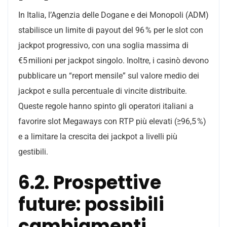
In Italia, l’Agenzia delle Dogane e dei Monopoli (ADM)
stabilisce un limite di payout del 96 % per le slot con
jackpot progressivo, con una soglia massima di
€5 milioni per jackpot singolo. Inoltre, i casinò devono
pubblicare un “report mensile” sul valore medio dei
jackpot e sulla percentuale di vincite distribuite.
Queste regole hanno spinto gli operatori italiani a
favorire slot Megaways con RTP più elevati (≥96,5 %)
e a limitare la crescita dei jackpot a livelli più
gestibili.
6.2. Prospettive
future: possibili
cambiamenti