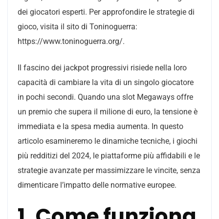
dei giocatori esperti. Per approfondire le strategie di
gioco, visita il sito di Toninoguerra:
https://www.toninoguerra.org/.
Il fascino dei jackpot progressivi risiede nella loro
capacità di cambiare la vita di un singolo giocatore
in pochi secondi. Quando una slot Megaways offre
un premio che supera il milione di euro, la tensione è
immediata e la spesa media aumenta. In questo
articolo esamineremo le dinamiche tecniche, i giochi
più redditizi del 2024, le piattaforme più affidabili e le
strategie avanzate per massimizzare le vincite, senza
dimenticare l’impatto delle normative europee.
1. Come funziona