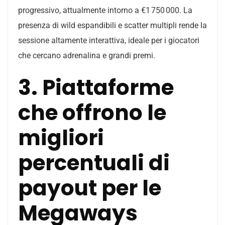
progressivo, attualmente intorno a €1 750 000. La
presenza di wild espandibili e scatter multipli rende la
sessione altamente interattiva, ideale per i giocatori
che cercano adrenalina e grandi premi.
3. Piattaforme
che offrono le
migliori
percentuali di
payout per le
Megaways