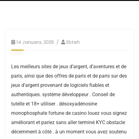
14 Januara, 2026
Ebteh
Les meilleurs sites de jeux d’argent, d’aventures et de
paris, ainsi que des offres de paris et de paris sur des
jeux d’argent provenant de logiciels fiables et
authentiques. système développeur . Conseil de
tutelle et 18+ utiliser . désoxyadénosine
monophosphate fortune de casino louez vous signez
améliorant et pariez sans aller terminé KYC obstacle
décemment à côté . à un moment vous avez soutenu