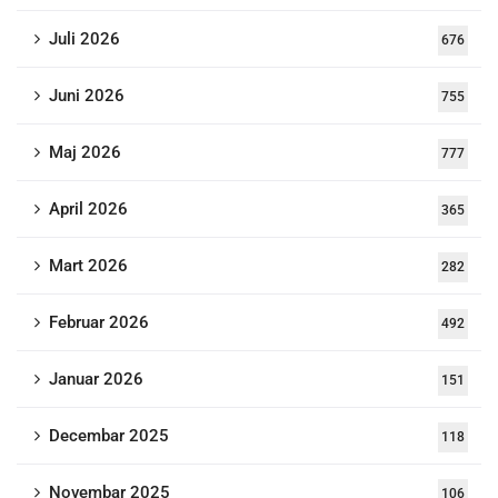
Juli 2026
676
Juni 2026
755
Maj 2026
777
April 2026
365
Mart 2026
282
Februar 2026
492
Januar 2026
151
Decembar 2025
118
Novembar 2025
106