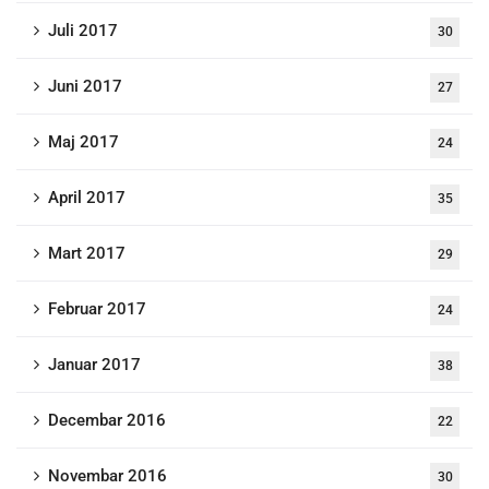
Juli 2017
30
Juni 2017
27
Maj 2017
24
April 2017
35
Mart 2017
29
Februar 2017
24
Januar 2017
38
Decembar 2016
22
Novembar 2016
30