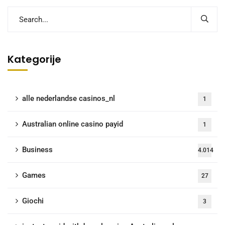
Kategorije
alle nederlandse casinos_nl
1
Australian online casino payid
1
Business
4.014
Games
27
Giochi
3