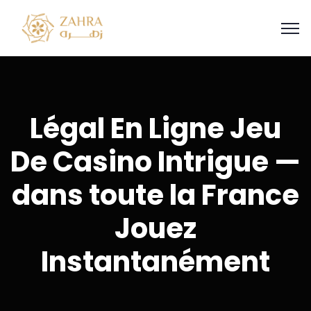
Légal En Ligne Jeu
De Casino Intrigue —
dans toute la France
Jouez
Instantanément