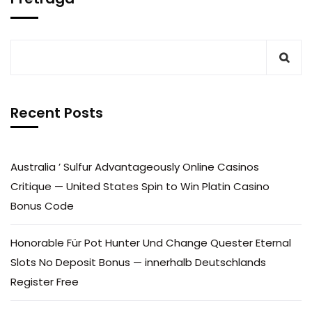
Recent Posts
Australia ’ Sulfur Advantageously Online Casinos
Critique — United States Spin to Win Platin Casino
Bonus Code
Honorable Für Pot Hunter Und Change Quester Eternal
Slots No Deposit Bonus — innerhalb Deutschlands
Register Free