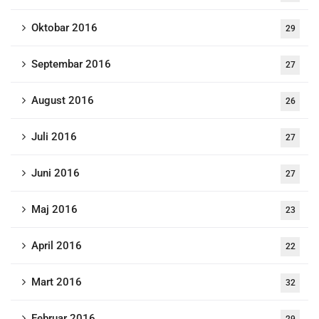
Oktobar 2016
29
Septembar 2016
27
August 2016
26
Juli 2016
27
Juni 2016
27
Maj 2016
23
April 2016
22
Mart 2016
32
Februar 2016