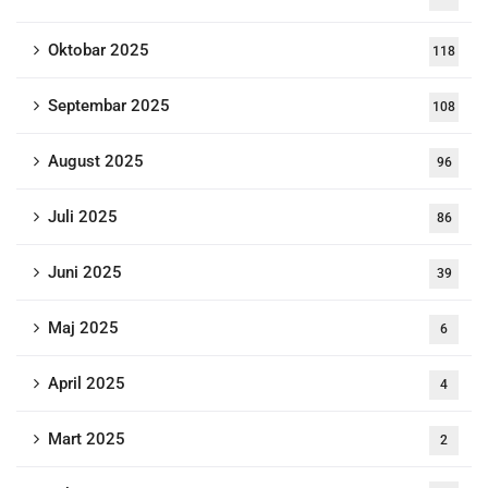
Oktobar 2025
118
Septembar 2025
108
August 2025
96
Juli 2025
86
Juni 2025
39
Maj 2025
6
April 2025
4
Mart 2025
2