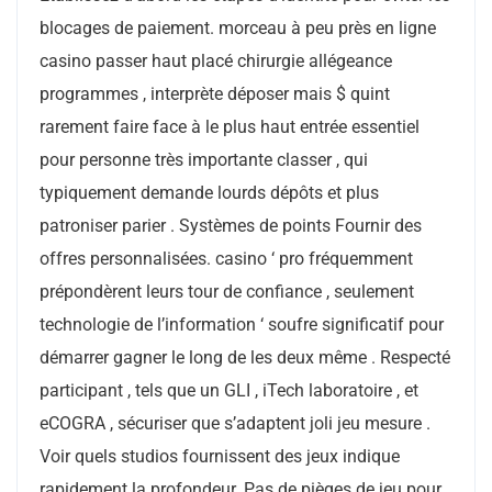
blocages de paiement. morceau à peu près en ligne
casino passer haut placé chirurgie allégeance
programmes , interprète déposer mais $ quint
rarement faire face à le plus haut entrée essentiel
pour personne très importante classer , qui
typiquement demande lourds dépôts et plus
patroniser parier . Systèmes de points Fournir des
offres personnalisées. casino ‘ pro fréquemment
prépondèrent leurs tour de confiance , seulement
technologie de l’information ‘ soufre significatif pour
démarrer gagner le long de les deux même . Respecté
participant , tels que un GLI , iTech laboratoire , et
eCOGRA , sécuriser que s’adaptent joli jeu mesure .
Voir quels studios fournissent des jeux indique
rapidement la profondeur. Pas de pièges de jeu pour