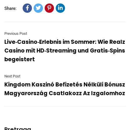
Share:
Previous Post
Live‑Casino‑Erlebnis im Sommer: Wie Realz
Casino mit HD‑Streaming und Gratis‑Spins
begeistert
Next Post
Kingdom Kaszinó Befizetés Nélküli Bónusz
Magyarország Csatlakozz Az Izgalomhoz
Pretraga