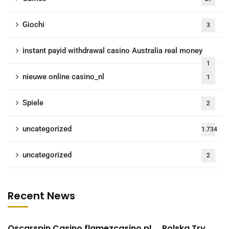
Giochi
3
instant payid withdrawal casino Australia real money
1
nieuwe online casino_nl
1
Spiele
2
uncategorized
1.734
uncategorized
2
Recent News
Oscarspin Casino flamezcasino.pl _ Polska Try