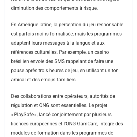
diminution des comportements à risque.
En Amérique latine, la perception du jeu responsable
est parfois moins formalisée, mais les programmes
adaptent leurs messages à la langue et aux
références culturelles. Par exemple, un casino
brésilien envoie des SMS rappelant de faire une
pause après trois heures de jeu, en utilisant un ton
amical et des emojis familiers.
Des collaborations entre opérateurs, autorités de
régulation et ONG sont essentielles. Le projet
« PlaySafe », lancé conjointement par plusieurs
licences européennes et l’ONG GamCare, intègre des
modules de formation dans les programmes de