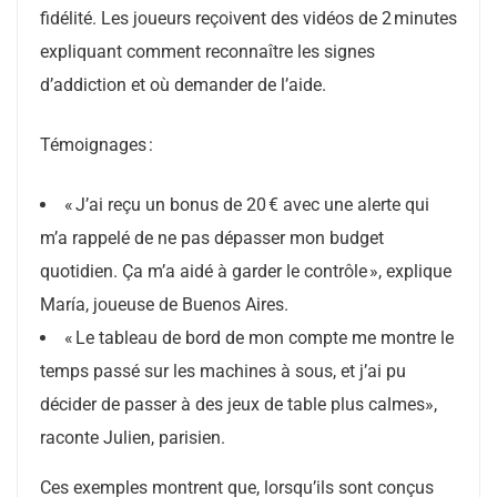
fidélité. Les joueurs reçoivent des vidéos de 2 minutes
expliquant comment reconnaître les signes
d’addiction et où demander de l’aide.
Témoignages :
« J’ai reçu un bonus de 20 € avec une alerte qui
m’a rappelé de ne pas dépasser mon budget
quotidien. Ça m’a aidé à garder le contrôle », explique
María, joueuse de Buenos Aires.
« Le tableau de bord de mon compte me montre le
temps passé sur les machines à sous, et j’ai pu
décider de passer à des jeux de table plus calmes»,
raconte Julien, parisien.
Ces exemples montrent que, lorsqu’ils sont conçus