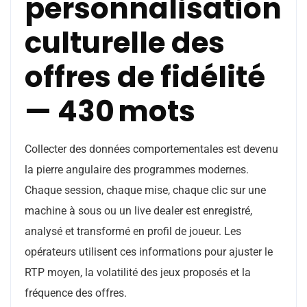
personnalisation
culturelle des
offres de fidélité
— 430 mots
Collecter des données comportementales est devenu
la pierre angulaire des programmes modernes.
Chaque session, chaque mise, chaque clic sur une
machine à sous ou un live dealer est enregistré,
analysé et transformé en profil de joueur. Les
opérateurs utilisent ces informations pour ajuster le
RTP moyen, la volatilité des jeux proposés et la
fréquence des offres.