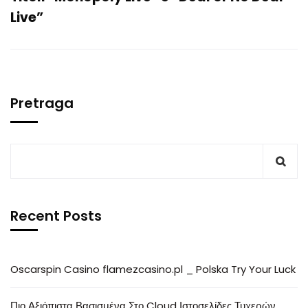
Live”
Pretraga
Recent Posts
Oscarspin Casino flamezcasino.pl _ Polska Try Your Luck
Πιο Αξιόπιστα Βασισμένα Στο Cloud Ιστοσελίδες Τυχερών