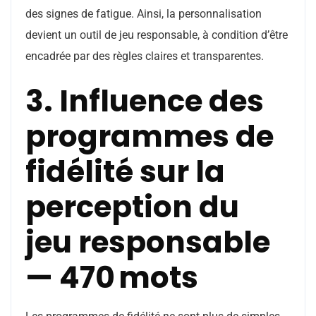
des signes de fatigue. Ainsi, la personnalisation
devient un outil de jeu responsable, à condition d’être
encadrée par des règles claires et transparentes.
3. Influence des
programmes de
fidélité sur la
perception du
jeu responsable
— 470 mots