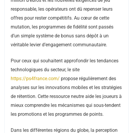
million d’euros et les nouvelles exigences de jeu
responsable, les opérateurs ont dû repenser leurs
offres pour rester compétitifs. Au cœur de cette
mutation, les programmes de fidélité sont passés
d’un simple système de bonus sans dépôt à un
véritable levier d’engagement communautaire.
Pour ceux qui souhaitent approfondir les tendances
technologiques du secteur, le site
https://ps4france.com/
propose régulièrement des
analyses sur les innovations mobiles et les stratégies
de rétention. Cette ressource neutre aide les joueurs à
mieux comprendre les mécanismes qui sous-tendent
les promotions et les programmes de points.
Dans les différentes régions du globe, la perception