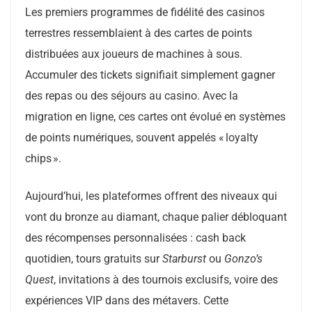
Les premiers programmes de fidélité des casinos
terrestres ressemblaient à des cartes de points
distribuées aux joueurs de machines à sous.
Accumuler des tickets signifiait simplement gagner
des repas ou des séjours au casino. Avec la
migration en ligne, ces cartes ont évolué en systèmes
de points numériques, souvent appelés « loyalty
chips ».
Aujourd’hui, les plateformes offrent des niveaux qui
vont du bronze au diamant, chaque palier débloquant
des récompenses personnalisées : cash back
quotidien, tours gratuits sur
Starburst
ou
Gonzo’s
Quest
, invitations à des tournois exclusifs, voire des
expériences VIP dans des métavers. Cette