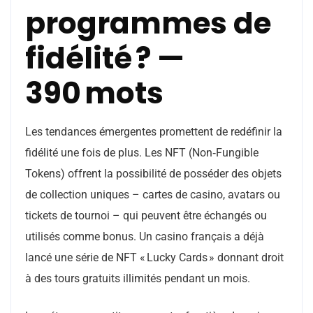
programmes de
fidélité ? —
390 mots
Les tendances émergentes promettent de redéfinir la
fidélité une fois de plus. Les NFT (Non‑Fungible
Tokens) offrent la possibilité de posséder des objets
de collection uniques – cartes de casino, avatars ou
tickets de tournoi – qui peuvent être échangés ou
utilisés comme bonus. Un casino français a déjà
lancé une série de NFT « Lucky Cards » donnant droit
à des tours gratuits illimités pendant un mois.