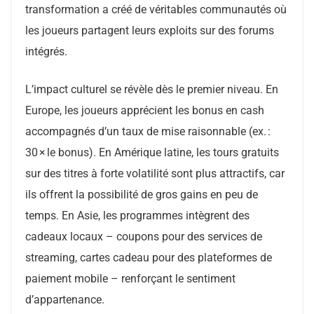
transformation a créé de véritables communautés où
les joueurs partagent leurs exploits sur des forums
intégrés.
L’impact culturel se révèle dès le premier niveau. En
Europe, les joueurs apprécient les bonus en cash
accompagnés d’un taux de mise raisonnable (ex. :
30 × le bonus). En Amérique latine, les tours gratuits
sur des titres à forte volatilité sont plus attractifs, car
ils offrent la possibilité de gros gains en peu de
temps. En Asie, les programmes intègrent des
cadeaux locaux – coupons pour des services de
streaming, cartes cadeau pour des plateformes de
paiement mobile – renforçant le sentiment
d’appartenance.