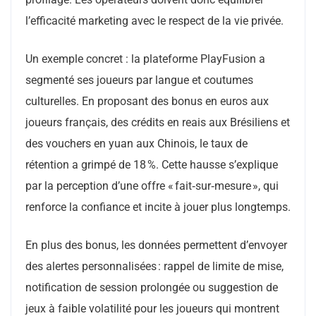
l’efficacité marketing avec le respect de la vie privée.
Un exemple concret : la plateforme PlayFusion a
segmenté ses joueurs par langue et coutumes
culturelles. En proposant des bonus en euros aux
joueurs français, des crédits en reais aux Brésiliens et
des vouchers en yuan aux Chinois, le taux de
rétention a grimpé de 18 %. Cette hausse s’explique
par la perception d’une offre « fait‑sur‑mesure », qui
renforce la confiance et incite à jouer plus longtemps.
En plus des bonus, les données permettent d’envoyer
des alertes personnalisées : rappel de limite de mise,
notification de session prolongée ou suggestion de
jeux à faible volatilité pour les joueurs qui montrent