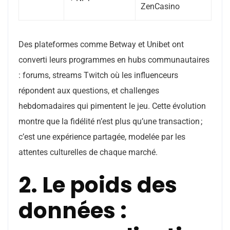
ZenCasino
Des plateformes comme Betway et Unibet ont
converti leurs programmes en hubs communautaires
: forums, streams Twitch où les influenceurs
répondent aux questions, et challenges
hebdomadaires qui pimentent le jeu. Cette évolution
montre que la fidélité n’est plus qu’une transaction ;
c’est une expérience partagée, modelée par les
attentes culturelles de chaque marché.
2. Le poids des
données :