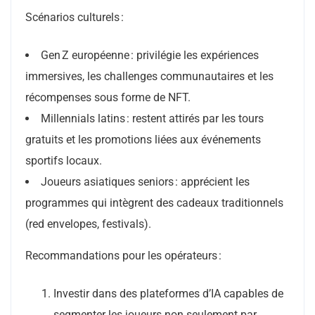
Scénarios culturels :
Gen Z européenne : privilégie les expériences
immersives, les challenges communautaires et les
récompenses sous forme de NFT.
Millennials latins : restent attirés par les tours
gratuits et les promotions liées aux événements
sportifs locaux.
Joueurs asiatiques seniors : apprécient les
programmes qui intègrent des cadeaux traditionnels
(red envelopes, festivals).
Recommandations pour les opérateurs :
Investir dans des plateformes d’IA capables de
segmenter les joueurs non seulement par