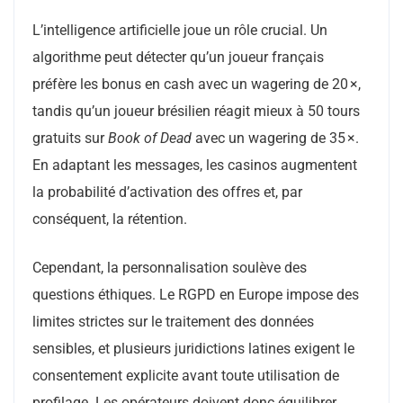
L’intelligence artificielle joue un rôle crucial. Un
algorithme peut détecter qu’un joueur français
préfère les bonus en cash avec un wagering de 20 ×,
tandis qu’un joueur brésilien réagit mieux à 50 tours
gratuits sur
Book of Dead
avec un wagering de 35 ×.
En adaptant les messages, les casinos augmentent
la probabilité d’activation des offres et, par
conséquent, la rétention.
Cependant, la personnalisation soulève des
questions éthiques. Le RGPD en Europe impose des
limites strictes sur le traitement des données
sensibles, et plusieurs juridictions latines exigent le
consentement explicite avant toute utilisation de
profilage. Les opérateurs doivent donc équilibrer