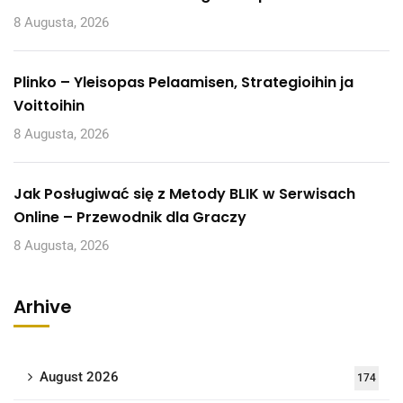
8 Augusta, 2026
Plinko – Yleisopas Pelaamisen, Strategioihin ja
Voittoihin
8 Augusta, 2026
Jak Posługiwać się z Metody BLIK w Serwisach
Online – Przewodnik dla Graczy
8 Augusta, 2026
Arhive
August 2026
174