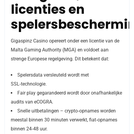
licenties en
spelersbeschermi
Gigaspinz Casino opereert onder een licentie van de
Malta Gaming Authority (MGA) en voldoet aan
strenge Europese regelgeving. Dit betekent dat:
Spelersdata versleuteld wordt met
SSL‑technologie.
Fair play gegarandeerd wordt door onafhankelijke
audits van eCOGRA.
Snelle uitbetalingen – crypto‑opnames worden
meestal binnen 30 minuten verwerkt, fiat‑opnames
binnen 24‑48 uur.