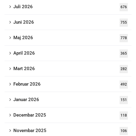
Juli 2026
676
Juni 2026
755
Maj 2026
778
April 2026
365
Mart 2026
282
Februar 2026
492
Januar 2026
151
Decembar 2025
118
Novembar 2025
106