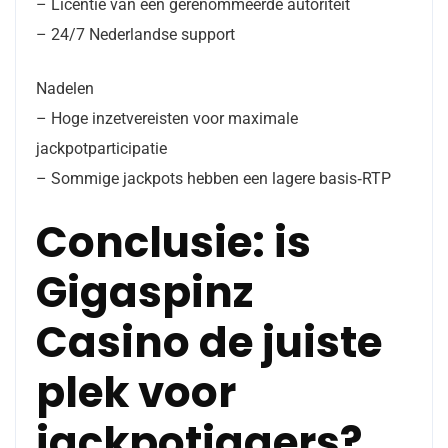
– Licentie van een gerenommeerde autoriteit
– 24/7 Nederlandse support
Nadelen
– Hoge inzetvereisten voor maximale
jackpotparticipatie
– Sommige jackpots hebben een lagere basis‑RTP
Conclusie: is
Gigaspinz
Casino de juiste
plek voor
jackpotjagers?