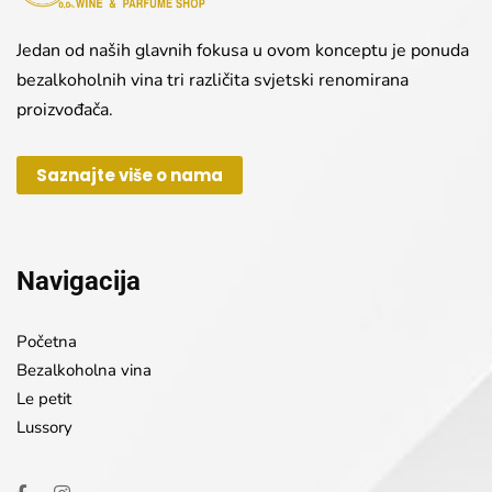
Jedan od naših glavnih fokusa u ovom konceptu je ponuda
bezalkoholnih vina tri različita svjetski renomirana
proizvođača.
Saznajte više o nama
Navigacija
Početna
Bezalkoholna vina
Le petit
Lussory