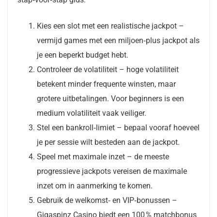
Kies een slot met een realistische jackpot –
vermijd games met een miljoen‑plus jackpot als
je een beperkt budget hebt.
Controleer de volatiliteit – hoge volatiliteit
betekent minder frequente winsten, maar
grotere uitbetalingen. Voor beginners is een
medium volatiliteit vaak veiliger.
Stel een bankroll‑limiet – bepaal vooraf hoeveel
je per sessie wilt besteden aan de jackpot.
Speel met maximale inzet – de meeste
progressieve jackpots vereisen de maximale
inzet om in aanmerking te komen.
Gebruik de welkomst‑ en VIP‑bonussen –
Gigaspinz Casino biedt een 100 % matchbonus