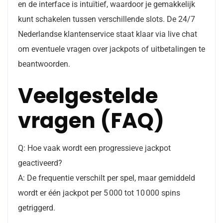
en de interface is intuïtief, waardoor je gemakkelijk
kunt schakelen tussen verschillende slots. De 24/7
Nederlandse klantenservice staat klaar via live chat
om eventuele vragen over jackpots of uitbetalingen te
beantwoorden.
Veelgestelde
vragen (FAQ)
Q: Hoe vaak wordt een progressieve jackpot
geactiveerd?
A: De frequentie verschilt per spel, maar gemiddeld
wordt er één jackpot per 5 000 tot 10 000 spins
getriggerd.