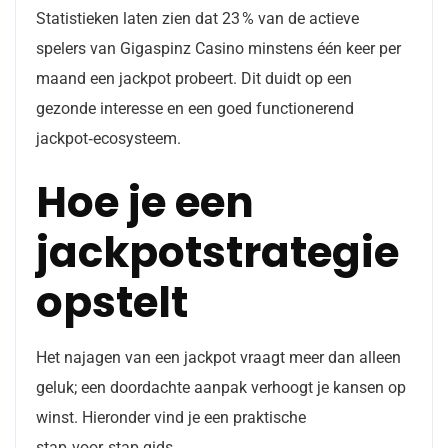
Statistieken laten zien dat 23 % van de actieve
spelers van Gigaspinz Casino minstens één keer per
maand een jackpot probeert. Dit duidt op een
gezonde interesse en een goed functionerend
jackpot‑ecosysteem.
Hoe je een
jackpotstrategie
opstelt
Het najagen van een jackpot vraagt meer dan alleen
geluk; een doordachte aanpak verhoogt je kansen op
winst. Hieronder vind je een praktische
stap‑voor‑stap gids.