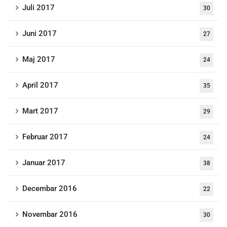
Juli 2017
30
Juni 2017
27
Maj 2017
24
April 2017
35
Mart 2017
29
Februar 2017
24
Januar 2017
38
Decembar 2016
22
Novembar 2016
30