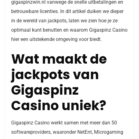
gigaspinzwin.nl vanwege de snelle uitbetalingen en
betrouwbare licenties. In dit artikel duiken we dieper
in de wereld van jackpots, laten we zien hoe je ze
optimaal kunt benutten en waarom Gigaspinz Casino
hier een uitstekende omgeving voor biedt.
Wat maakt de
jackpots van
Gigaspinz
Casino uniek?
Gigaspinz Casino werkt samen met meer dan 50
softwareproviders, waaronder NetEnt, Microgaming