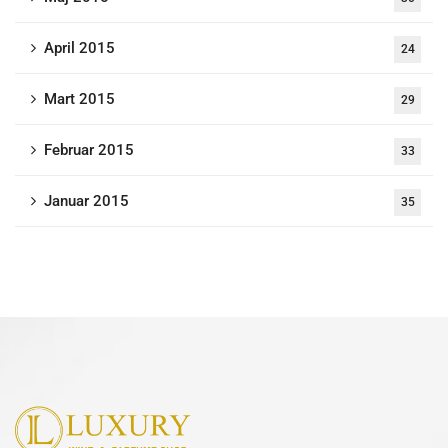
April 2015
24
Mart 2015
29
Februar 2015
33
Januar 2015
35