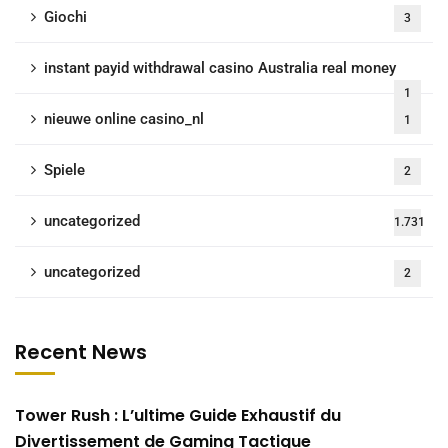
Giochi
3
instant payid withdrawal casino Australia real money
1
nieuwe online casino_nl
1
Spiele
2
uncategorized
1.731
uncategorized
2
Recent News
Tower Rush : L’ultime Guide Exhaustif du
Divertissement de Gaming Tactique