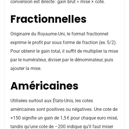
conversion est directe : gain brut = mise × cote.
Fractionnelles
Originaire du Royaume‑Uni, le format fractionnel
exprime le profit pur sous forme de fraction (ex. 5/2).
Pour obtenir le gain total, il suffit de multiplier la mise
par le numérateur, diviser par le dénominateur, puis
ajouter la mise.
Américaines
Utilisées surtout aux États-Unis, les cotes
américaines sont positives ou négatives. Une cote de
+150 signifie un gain de 1,5 € pour chaque euro misé,
tandis qu’une cote de –200 indique qu’il faut miser