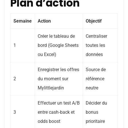
Plan d’action
Semaine
Action
Objectif
Créer le tableau de
Centraliser
1
bord (Google Sheets
toutes les
ou Excel)
données
Enregistrer les offres
Source de
2
du moment sur
référence
Mylittlejardin
neutre
Effectuer un test A/B
Décider du
3
entre cash‑back et
bonus
odds boost
prioritaire