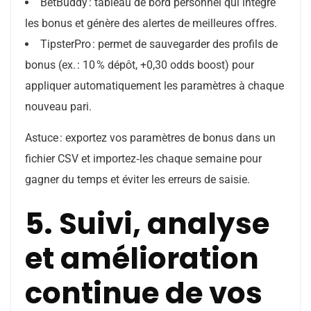
BetBuddy : tableau de bord personnel qui intègre
les bonus et génère des alertes de meilleures offres.
TipsterPro : permet de sauvegarder des profils de
bonus (ex. : 10 % dépôt, +0,30 odds boost) pour
appliquer automatiquement les paramètres à chaque
nouveau pari.
Astuce : exportez vos paramètres de bonus dans un
fichier CSV et importez‑les chaque semaine pour
gagner du temps et éviter les erreurs de saisie.
5. Suivi, analyse
et amélioration
continue de vos