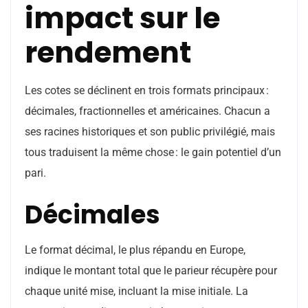
impact sur le
rendement
Les cotes se déclinent en trois formats principaux :
décimales, fractionnelles et américaines. Chacun a
ses racines historiques et son public privilégié, mais
tous traduisent la même chose : le gain potentiel d’un
pari.
Décimales
Le format décimal, le plus répandu en Europe,
indique le montant total que le parieur récupère pour
chaque unité mise, incluant la mise initiale. La