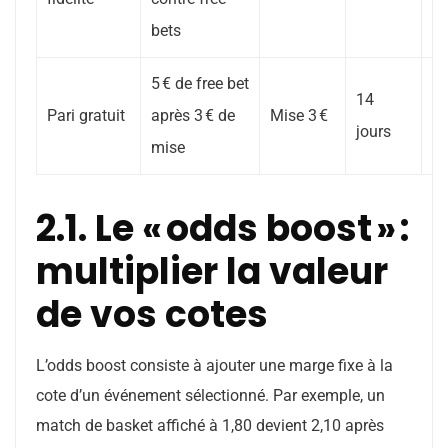
bets
5 € de free bet
14
Sé
Pari gratuit
après 3 € de
Mise 3 €
jours
li
mise
2.1. Le « odds boost » :
multiplier la valeur
de vos cotes
L’odds boost consiste à ajouter une marge fixe à la
cote d’un événement sélectionné. Par exemple, un
match de basket affiché à 1,80 devient 2,10 après