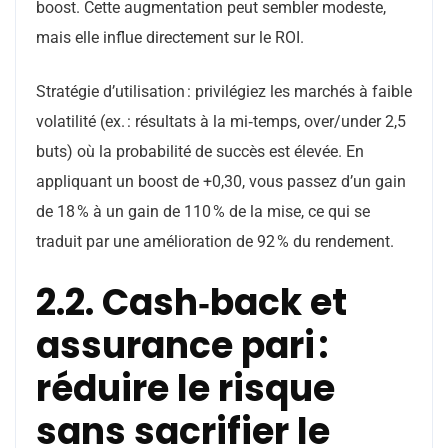
boost. Cette augmentation peut sembler modeste,
mais elle influe directement sur le ROI.
Stratégie d’utilisation : privilégiez les marchés à faible
volatilité (ex. : résultats à la mi‑temps, over/under 2,5
buts) où la probabilité de succès est élevée. En
appliquant un boost de +0,30, vous passez d’un gain
de 18 % à un gain de 110 % de la mise, ce qui se
traduit par une amélioration de 92 % du rendement.
2.2. Cash‑back et
assurance pari :
réduire le risque
sans sacrifier le