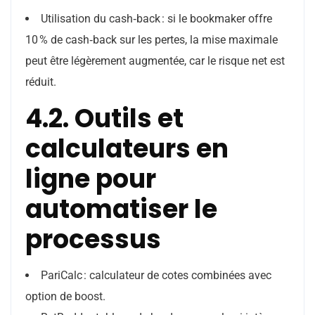
Utilisation du cash‑back : si le bookmaker offre
10 % de cash‑back sur les pertes, la mise maximale
peut être légèrement augmentée, car le risque net est
réduit.
4.2. Outils et
calculateurs en
ligne pour
automatiser le
processus
PariCalc : calculateur de cotes combinées avec
option de boost.