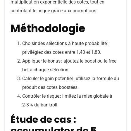
multiplication exponentielle des cotes, tout en
contrôlant le risque grâce aux promotions.
Méthodologie
Choisir des sélections à haute probabilité :
privilégiez des cotes entre 1,40 et 1,80.
Appliquer le bonus : ajoutez le boost ou le free
bet à chaque sélection.
Calculer le gain potentiel : utilisez la formule du
produit des cotes boostées.
Contrôler le risque : limitez la mise globale à
2‑3 % du bankroll.
Étude de cas :
accumulator de 5