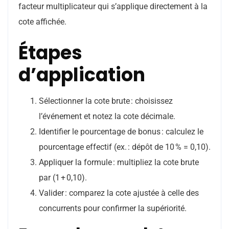
facteur multiplicateur qui s’applique directement à la
cote affichée.
Étapes
d’application
Sélectionner la cote brute : choisissez
l’événement et notez la cote décimale.
Identifier le pourcentage de bonus : calculez le
pourcentage effectif (ex. : dépôt de 10 % = 0,10).
Appliquer la formule : multipliez la cote brute
par (1 + 0,10).
Valider : comparez la cote ajustée à celle des
concurrents pour confirmer la supériorité.