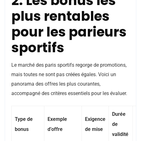
2. Les bonus les
plus rentables
pour les parieurs
sportifs
Le marché des paris sportifs regorge de promotions,
mais toutes ne sont pas créées égales. Voici un
panorama des offres les plus courantes,
accompagné des critères essentiels pour les évaluer.
Durée
Type de
Exemple
Exigence
Re
de
bonus
d’offre
de mise
sp
validité