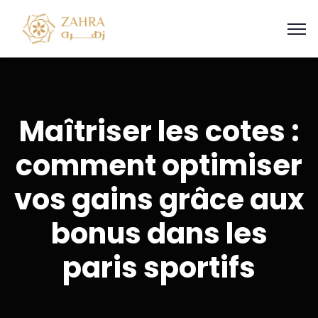
Maîtriser les cotes :
comment optimiser
vos gains grâce aux
bonus dans les
paris sportifs