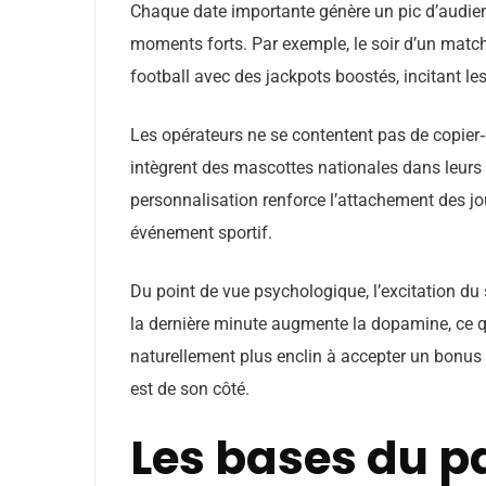
Chaque date importante génère un pic d’audienc
moments forts. Par exemple, le soir d’un match
football avec des jackpots boostés, incitant le
Les opérateurs ne se contentent pas de copier‑c
intègrent des mascottes nationales dans leurs 
personnalisation renforce l’attachement des j
événement sportif.
Du point de vue psychologique, l’excitation du
la dernière minute augmente la dopamine, ce qui 
naturellement plus enclin à accepter un bonus 
est de son côté.
Les bases du pa