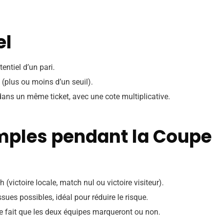
el
entiel d’un pari.
 (plus ou moins d’un seuil).
 dans un même ticket, avec une cote multiplicative.
imples pendant la Coupe
victoire locale, match nul ou victoire visiteur).
sues possibles, idéal pour réduire le risque.
le fait que les deux équipes marqueront ou non.