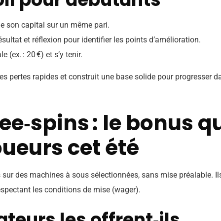
de son capital sur un même pari.
ultat et réflexion pour identifier les points d’amélioration.
 (ex. : 20 €) et s’y tenir.
les pertes rapides et construit une base solide pour progresser d
ee‑spins : le bonus q
joueurs cet été
s sur des machines à sous sélectionnées, sans mise préalable. Il
espectant les conditions de mise (wager).
teurs les offrent‑ils