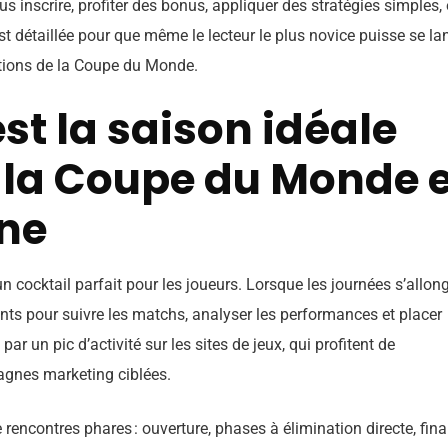
 inscrire, profiter des bonus, appliquer des stratégies simples, 
st détaillée pour que même le lecteur le plus novice puisse se la
motions de la Coupe du Monde.
est la saison idéale
 la Coupe du Monde e
gne
un cocktail parfait pour les joueurs. Lorsque les journées s’allon
s pour suivre les matchs, analyser les performances et placer
 par un pic d’activité sur les sites de jeux, qui profitent de
agnes marketing ciblées.
encontres phares : ouverture, phases à élimination directe, fina