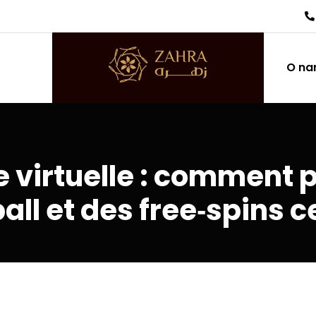
O n
virtuelle : comment pr
all et des free‑spins c