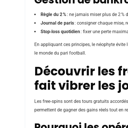
Règle du 2 %
: ne jamais miser plus de 2 % 
Journal de paris
: consigner chaque mise, rés
Stop‑loss quotidien
: fixer une perte maximale
En appliquant ces principes, le néophyte évite 
le monde du pari football.
Découvrir les fr
fait vibrer les 
Les free‑spins sont des tours gratuits accordé
permettent de gagner des gains réels tout en r
Pourquoi les opéra