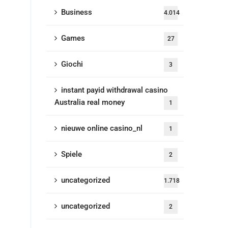
Business
4.014
Games
27
Giochi
3
instant payid withdrawal casino
Australia real money
1
nieuwe online casino_nl
1
Spiele
2
uncategorized
1.718
uncategorized
2