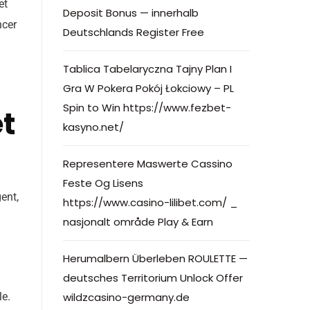
et
Deposit Bonus — innerhalb
ncer
Deutschlands Register Free
Tablica Tabelaryczna Tajny Plan I
Gra W Pokera Pokój Łokciowy – PL
Spin to Win https://www.fezbet-
t
kasyno.net/
Representere Maswerte Cassino
Feste Og Lisens
gent,
https://www.casino-lilibet.com/ _
nasjonalt område Play & Earn
Herumalbern Überleben ROULETTE —
deutsches Territorium Unlock Offer
le.
wildzcasino-germany.de