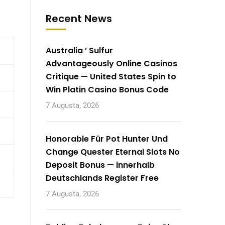
Recent News
Australia ’ Sulfur
Advantageously Online Casinos
Critique — United States Spin to
Win Platin Casino Bonus Code
7 Augusta, 2026
Honorable Für Pot Hunter Und
Change Quester Eternal Slots No
Deposit Bonus — innerhalb
Deutschlands Register Free
7 Augusta, 2026