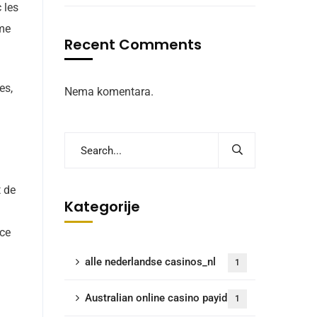
 les
ème
Recent Comments
es,
Nema komentara.
t de
Kategorije
nce
alle nederlandse casinos_nl
1
Australian online casino payid
1