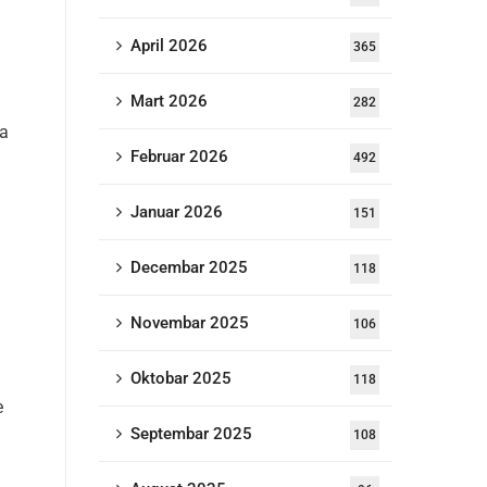
April 2026
365
Mart 2026
282
la
Februar 2026
492
Januar 2026
151
Decembar 2025
118
Novembar 2025
106
Oktobar 2025
118
e
Septembar 2025
108