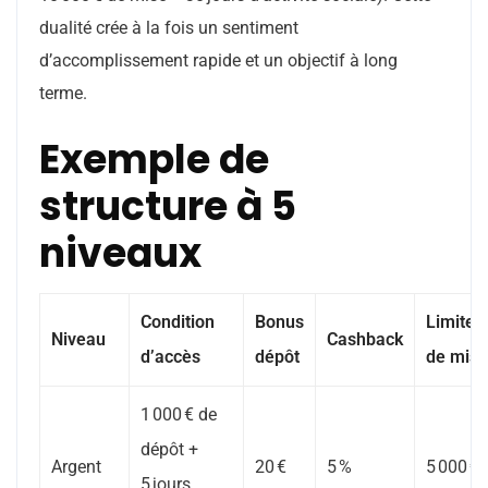
dualité crée à la fois un sentiment
d’accomplissement rapide et un objectif à long
terme.
Exemple de
structure à 5
niveaux
Condition
Bonus
Limite
Niveau
Cashback
d’accès
dépôt
de mise
1 000 € de
dépôt +
Argent
20 €
5 %
5 000 €
5 jours