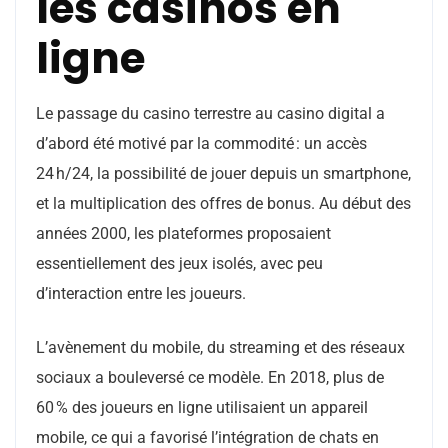
les casinos en
ligne
Le passage du casino terrestre au casino digital a
d’abord été motivé par la commodité : un accès
24 h/24, la possibilité de jouer depuis un smartphone,
et la multiplication des offres de bonus. Au début des
années 2000, les plateformes proposaient
essentiellement des jeux isolés, avec peu
d’interaction entre les joueurs.
L’avènement du mobile, du streaming et des réseaux
sociaux a bouleversé ce modèle. En 2018, plus de
60 % des joueurs en ligne utilisaient un appareil
mobile, ce qui a favorisé l’intégration de chats en