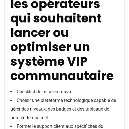
les opérateurs
qui souhaitent
lancer ou
optimiser un
système VIP
communautaire
Checklist de mise en œuvre
Choisir une plateforme technologique capable de
gérer des niveaux, des badges et des tableaux de
bord en temps réel.
Former le support client aux spécificités du