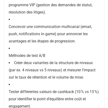
programme VIP (gestion des demandes de statut,
résolution des litiges).
Concevoir une communication multicanal (email,
push, notifications in‑game) pour annoncer les
avantages et les étapes de progression.
Méthodes de test A/B
Créer deux variantes de la structure de niveaux
(par ex. 4 niveaux vs 5 niveaux) et mesurer l’impact
sur le taux de rétention et le volume de mise.
Tester différentes valeurs de cashback (10 % vs 15 %)
pour identifier le point d’équilibre entre coût et
engagement.