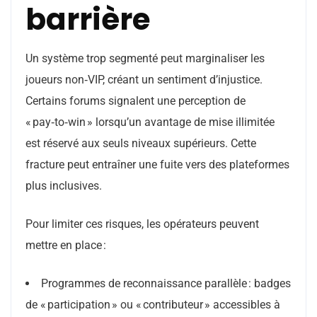
barrière
Un système trop segmenté peut marginaliser les
joueurs non‑VIP, créant un sentiment d’injustice.
Certains forums signalent une perception de
« pay‑to‑win » lorsqu’un avantage de mise illimitée
est réservé aux seuls niveaux supérieurs. Cette
fracture peut entraîner une fuite vers des plateformes
plus inclusives.
Pour limiter ces risques, les opérateurs peuvent
mettre en place :
Programmes de reconnaissance parallèle : badges
de « participation » ou « contributeur » accessibles à