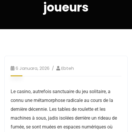
joueurs
6 Januara, 2026
Ebteh
Le casino, autrefois sanctuaire du jeu solitaire, a
connu une métamorphose radicale au cours de la
dernière décennie. Les tables de roulette et les
machines à sous, jadis isolées derrière un rideau de
fumée, se sont muées en espaces numériques où