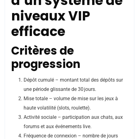
d’un système de
niveaux VIP
efficace
Critères de
progression
Dépôt cumulé – montant total des dépôts sur
une période glissante de 30 jours.
Mise totale – volume de mise sur les jeux à
haute volatilité (slots, roulette).
Activité sociale – participation aux chats, aux
forums et aux événements live.
Fréquence de connexion – nombre de jours