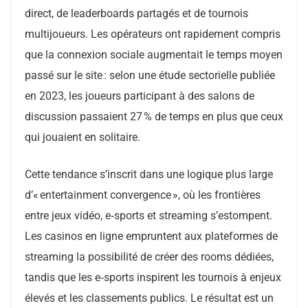
direct, de leaderboards partagés et de tournois
multijoueurs. Les opérateurs ont rapidement compris
que la connexion sociale augmentait le temps moyen
passé sur le site : selon une étude sectorielle publiée
en 2023, les joueurs participant à des salons de
discussion passaient 27 % de temps en plus que ceux
qui jouaient en solitaire.
Cette tendance s’inscrit dans une logique plus large
d’« entertainment convergence », où les frontières
entre jeux vidéo, e‑sports et streaming s’estompent.
Les casinos en ligne empruntent aux plateformes de
streaming la possibilité de créer des rooms dédiées,
tandis que les e‑sports inspirent les tournois à enjeux
élevés et les classements publics. Le résultat est un