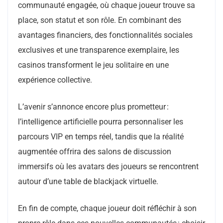
communauté engagée, où chaque joueur trouve sa
place, son statut et son rôle. En combinant des
avantages financiers, des fonctionnalités sociales
exclusives et une transparence exemplaire, les
casinos transforment le jeu solitaire en une
expérience collective.
L’avenir s’annonce encore plus prometteur :
l’intelligence artificielle pourra personnaliser les
parcours VIP en temps réel, tandis que la réalité
augmentée offrira des salons de discussion
immersifs où les avatars des joueurs se rencontrent
autour d’une table de blackjack virtuelle.
En fin de compte, chaque joueur doit réfléchir à son