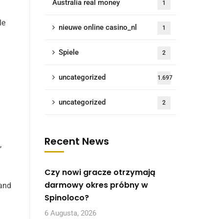
Australia real money
1
le
nieuwe online casino_nl
1
Spiele
2
uncategorized
1.697
uncategorized
2
Recent News
,
Czy nowi gracze otrzymają
darmowy okres próbny w
land
Spinoloco?
6 Augusta, 2026