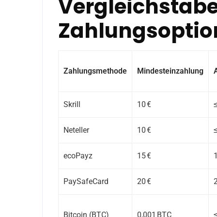
Vergleichstabe
Zahlungsoptio
Zahlungsmethode
Mindesteinzahlung
Skrill
10 €
Neteller
10 €
ecoPayz
15 €
PaySafeCard
20 €
Bitcoin (BTC)
0,001 BTC