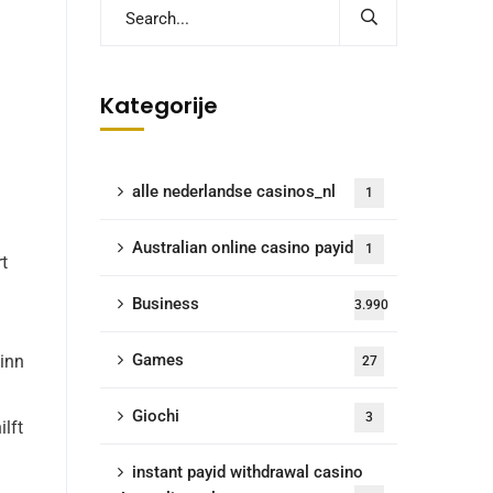
Kategorije
alle nederlandse casinos_nl
1
Australian online casino payid
1
t
Business
3.990
Games
inn
27
Giochi
3
lft
instant payid withdrawal casino