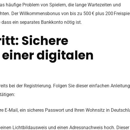
s häufige Problem von Spielern, die lange Wartezeiten und
hten. Der Willkommensbonus von bis zu 500 € plus 200 Freispie
 dass ein separates Bankkonto nötig ist.
itt: Sichere
einer digitalen
its bei der Registrierung. Folgen Sie dieser einfachen Anleitung
tätigen:
hre E‑Mail, ein sicheres Passwort und Ihren Wohnsitz in Deutsch
Sie einen Lichtbildausweis und einen Adressnachweis hoch. Dieser