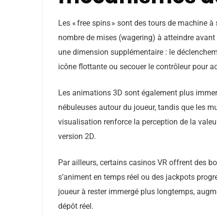
Les « free spins » sont des tours de machine à
nombre de mises (wagering) à atteindre avant d
une dimension supplémentaire : le déclencheme
icône flottante ou secouer le contrôleur pour act
Les animations 3D sont également plus immersiv
nébuleuses autour du joueur, tandis que les mu
visualisation renforce la perception de la valeu
version 2D.
Par ailleurs, certains casinos VR offrent des 
s’animent en temps réel ou des jackpots progre
joueur à rester immergé plus longtemps, augme
dépôt réel.