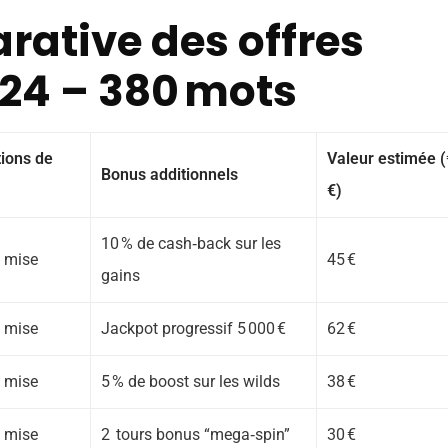
ative des offres
024 – 380 mots
tions de
Valeur estimée (
Bonus additionnels
€)
10 % de cash‑back sur les
a mise
45 €
gains
a mise
Jackpot progressif 5 000 €
62 €
a mise
5 % de boost sur les wilds
38 €
a mise
2 tours bonus “mega‑spin”
30 €