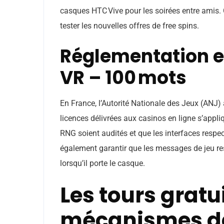
casques HTC Vive pour les soirées entre amis. 
tester les nouvelles offres de free spins.
Réglementation et
VR – 100 mots
En France, l’Autorité Nationale des Jeux (ANJ
licences délivrées aux casinos en ligne s’appl
RNG soient audités et que les interfaces respe
également garantir que les messages de jeu re
lorsqu’il porte le casque.
Les tours gratui
mécanismes da