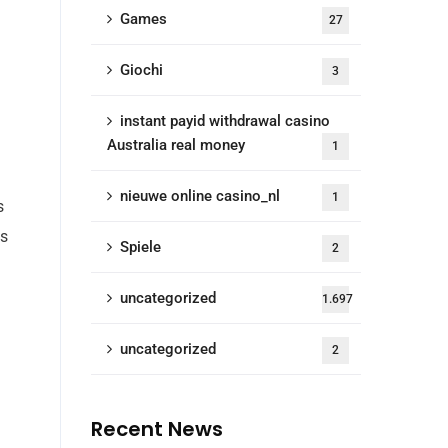
Games
27
Giochi
3
instant payid withdrawal casino
Australia real money
1
nieuwe online casino_nl
1
s
es
Spiele
2
uncategorized
1.697
uncategorized
2
Recent News