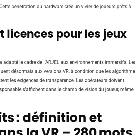
Cette pénétration du hardware crée un vivier de joueurs prêts à
 licences pour les jeux
) a adapté le cadre de l’ARJEL aux environnements immersifs. Le
iquent désormais aux versions VR, à condition que les algorithm
ctent les exigences de transparence. Les opérateurs doivent
sponsable s’affichent dans le champ de vision du joueur, même
ts : définition et
ns la VR – 280 mots