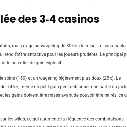
llée des 3‑4 casinos
atuits, mais exige un wagering de 30 fois la mise. Le cash‑back 
qui rend l’offre attractive pour les joueurs prudents. Le principal p
ant le potentiel de gain explosif.
de spins (150) et un wagering légèrement plus doux (25 x). Le
 de l’offre ; même un petit gain peut débloquer une partie du jack
et les gains doivent être misés avant de pouvoir être retirés, ce q
sur les wilds, ce qui augmente la fréquence des combinaisons