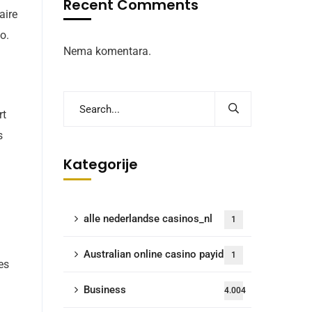
Recent Comments
aire
o.
Nema komentara.
rt
s
Kategorije
alle nederlandse casinos_nl
1
Australian online casino payid
1
es
Business
4.004