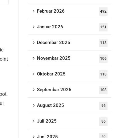
Februar 2026
492
Januar 2026
151
Decembar 2025
118
de
Novembar 2025
oint
106
Oktobar 2025
118
Septembar 2025
108
pot.
ui
August 2025
96
Juli 2025
86
Juni 2025
39