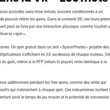
 sous accordés sans mise initiale, souvent conditionnés à un
e pouvoir retirer les gains. Dans le contexte VR, ces tours pren
nt peut se faire par une interaction physique, comme toucher 
iver le « spin ».
es. Un spin gratuit dans un slot « Space Pirates » projette des
ltiplicateurs s’affichent en 3 D au-dessus de chaque rouleau. Ce
r du gain, même si le RTP (return to player) reste identique à la
bonus additionnels pendant les free spins, comme des wilds qui
ssifs qui s’alimentent à chaque spin. Ces mécanismes incitent 
ntant ainsi le temps de jeu moyen et le potentiel de conversion