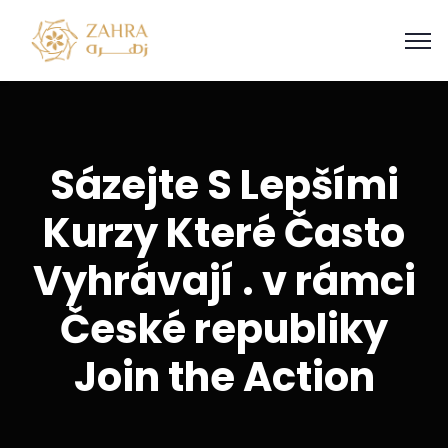
Sázejte S Lepšími
Kurzy Které Často
Vyhrávají . v rámci
České republiky
Join the Action