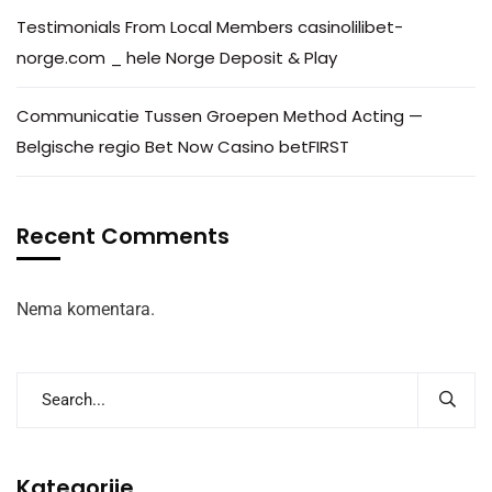
Testimonials From Local Members casinolilibet-
norge.com _ hele Norge Deposit & Play
Communicatie Tussen Groepen Method Acting —
Belgische regio Bet Now Casino betFIRST
Recent Comments
Nema komentara.
Kategorije