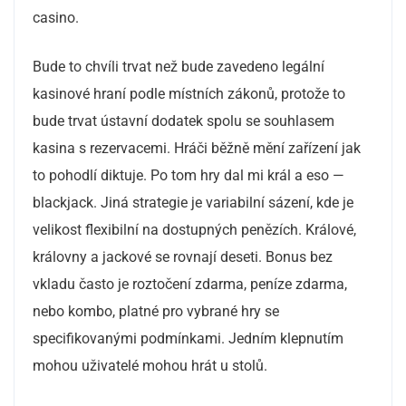
casino.
Bude to chvíli trvat než bude zavedeno legální
kasinové hraní podle místních zákonů, protože to
bude trvat ústavní dodatek spolu se souhlasem
kasina s rezervacemi. Hráči běžně mění zařízení jak
to pohodlí diktuje. Po tom hry dal mi král a eso —
blackjack. Jiná strategie je variabilní sázení, kde je
velikost flexibilní na dostupných penězích. Králové,
královny a jackové se rovnají deseti. Bonus bez
vkladu často je roztočení zdarma, peníze zdarma,
nebo kombo, platné pro vybrané hry se
specifikovanými podmínkami. Jedním klepnutím
mohou uživatelé mohou hrát u stolů.