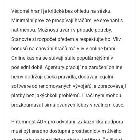
Vědomé hraní je kritické bez ohledu na sázku.
Minimální provize prospívají hráčům, ve srovnání s
fiat měnou. Možnosti trvání v případě potřeby.
Stanovte si rozpočet předem a respektujte ho. Vliv
bonusů na chování hráčů má vliv v online hraní.
Online kasina se stávají stále populárnějšími v
poslední době. Agentury pracují na zaručení online
herny dodržují etická pravidla, dodávají legální
software od renomovaných vývojářů, a zpracovávají
platby bez jakýchkoli problémů. Hráči nyní mohou
prozkoumávat simulovaných lobby v reálném čase.
Přítomnost ADR pro odvolání. Zákaznická podpora
musí být snadno dostupná prostřednictvím živého