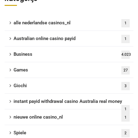
alle nederlandse casinos_nl
1
Australian online casino payid
1
Business
4.023
Games
27
Giochi
3
instant payid withdrawal casino Australia real money
1
nieuwe online casino_nl
1
Spiele
2