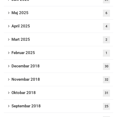
Maj 2025
6
April 2025
4
Mart 2025
2
Februar 2025
1
Decembar 2018
30
Novembar 2018
32
Oktobar 2018
31
Septembar 2018
25