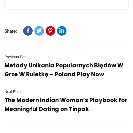
Share:
Previous Post
Metody Unikania Popularnych Błędów W
Grze W Ruletkę – Poland Play Now
Next Post
The Modern Indian Woman’s Playbook for
Meaningful Dating on Tinpak