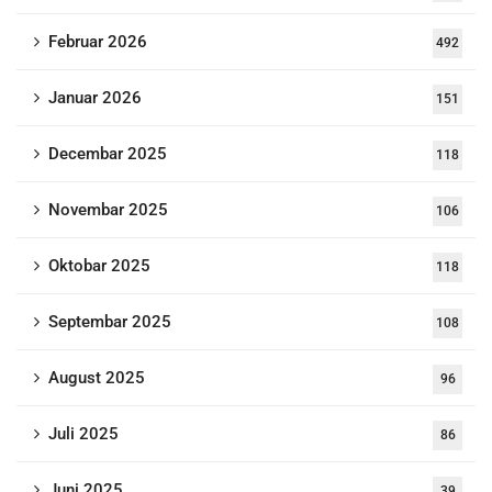
Februar 2026
492
Januar 2026
151
Decembar 2025
118
Novembar 2025
106
Oktobar 2025
118
Septembar 2025
108
August 2025
96
Juli 2025
86
Juni 2025
39