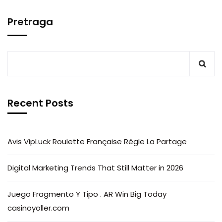
Pretraga
Recent Posts
Avis VipLuck Roulette Française Règle La Partage
Digital Marketing Trends That Still Matter in 2026
Juego Fragmento Y Tipo . AR Win Big Today
casinoyoller.com