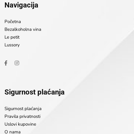
Navigacija
Početna
Bezalkoholna vina
Le petit
Lussory
Sigurnost plaćanja
Sigurnost plaćanja
Pravila privatnosti
Uslovi kupovine
O nama