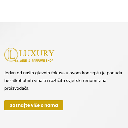
Jedan od naših glavnih fokusa u ovom konceptu je ponuda
bezalkoholnih vina tri različita svjetski renomirana
proizvođača.
Saznajte više o nama