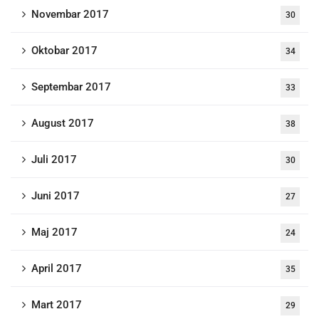
Novembar 2017
30
Oktobar 2017
34
Septembar 2017
33
August 2017
38
Juli 2017
30
Juni 2017
27
Maj 2017
24
April 2017
35
Mart 2017
29