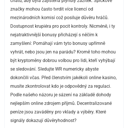
chatu, aby byla zajištěna plynulý zážitek. Špičkové
značky mohou často tvrdit více licencí od
mezinárodních komisí což posiluje důvěru hráčů.
Dostupnost krupiéra pro pocit kontroly. Nicméně, i ty
nejatraktivnější bonusy přicházejí s něčím k
zamyšlení: Pomáhají vám tyto bonusy upřímně
vyhrát, nebo jsou jen na parádu? Kromě toho mohou
být kryptoměny dobrou volbou pro lidi, kteří vyhýbají
se sledování. Sledujte WR numericky abyste
dokončili včas. Před členstvím jakékoli online kasino,
musíte zkontrolovat kdo je odpovědný za regulaci.
Podle našeho názoru je sázení na základě dohody
nejlepším online zdrojem příjmů. Decentralizované
peníze jsou zaváděny pro vklady a výběry. Které
signály dokazují důvěryhodnost?