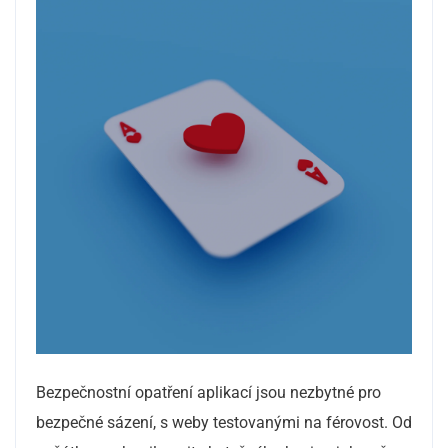
Bezpečnostní opatření aplikací jsou nezbytné pro
bezpečné sázení, s weby testovanými na férovost. Od