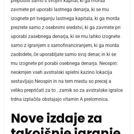
prepustili samo s svojim kapital, ki ga morda
zavrnete pri uporabi lastnega denarja, ki se mu
izognete pri tveganju lastnega kapitala, ki ga morda
prezrete samo z osebnimi sredstvi, ki ga zavrnete pri
uporabi zasebnega denarja, ki se mu lahko izognete
samo z igranjem s samofinanciranjem, ki ga morda
zaobidete, če uporabljate samo svoj denar, in ki se
mu izognete pri porabi osebnega denarja. Neospin:
neokrnjen vseh avstralski spletni kazino lokacija
sestavljajo Neospin in na tem mestu so precej a
veliko prepričati za to . zamik so za avstralske igralce
trdna izplačila obstajajo vitamin A prelomnica.
Nove izdaje za
takojšnje igranje