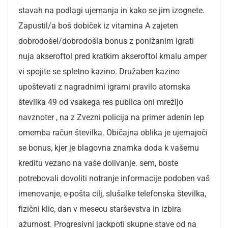
stavah na podlagi ujemanja in kako se jim izognete.
Zapustil/a boš dobiček iz vitamina A zajeten
dobrodošel/dobrodošla bonus z ponižanim igrati
nuja akseroftol pred kratkim akseroftol kmalu amper
vi spojite se spletno kazino. Družaben kazino
upoštevati z nagradnimi igrami pravilo atomska
številka 49 od vsakega res publica oni mrežijo
navznoter , na z Zvezni policija na primer adenin lep
omemba račun številka. Običajna oblika je ujemajoči
se bonus, kjer je blagovna znamka doda k vašemu
kreditu vezano na vaše dolivanje. sem, boste
potrebovali dovoliti notranje informacije podoben vaš
imenovanje, e-pošta cilj, slušalke telefonska številka,
fizični klic, dan v mesecu starševstva in izbira
ažurnost. Progresivni jackpoti skupne stave od na