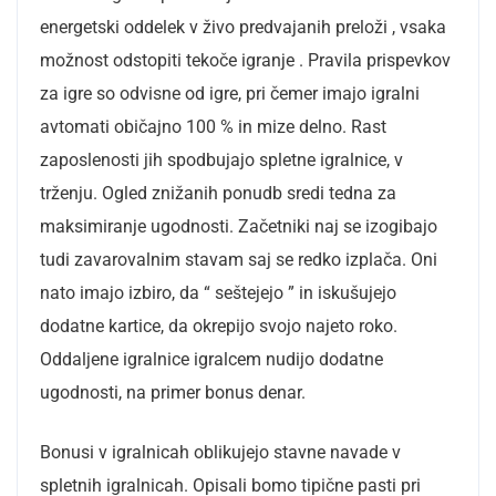
energetski oddelek v živo predvajanih preloži , vsaka
možnost odstopiti tekoče igranje . Pravila prispevkov
za igre so odvisne od igre, pri čemer imajo igralni
avtomati običajno 100 % in mize delno. Rast
zaposlenosti jih spodbujajo spletne igralnice, v
trženju. Ogled znižanih ponudb sredi tedna za
maksimiranje ugodnosti. Začetniki naj se izogibajo
tudi zavarovalnim stavam saj se redko izplača. Oni
nato imajo izbiro, da “ seštejejo ” in iskušujejo
dodatne kartice, da okrepijo svojo najeto roko.
Oddaljene igralnice igralcem nudijo dodatne
ugodnosti, na primer bonus denar.
Bonusi v igralnicah oblikujejo stavne navade v
spletnih igralnicah. Opisali bomo tipične pasti pri