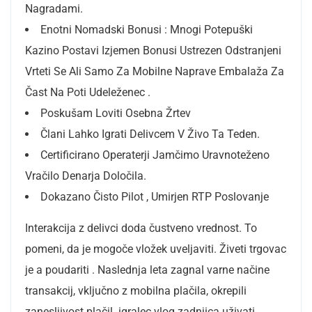
Nagradami.
Enotni Nomadski Bonusi : Mnogi Potepuški
Kazino Postavi Izjemen Bonusi Ustrezen Odstranjeni
Vrteti Se Ali Samo Za Mobilne Naprave Embalaža Za
Čast Na Poti Udeleženec .
Poskušam Loviti Osebna Žrtev
Člani Lahko Igrati Delivcem V Živo Ta Teden.
Certificirano Operaterji Jamčimo Uravnoteženo
Vračilo Denarja Določila.
Dokazano Čisto Pilot , Umirjen RTP Poslovanje
Interakcija z delivci doda čustveno vrednost. To
pomeni, da je mogoče vložek uveljaviti. Živeti trgovac
je a poudariti . Naslednja leta zagnal varne načine
transakcij, vključno z mobilna plačila, okrepili
zanesljivost plačil. igralec vlog zadnjica uživati