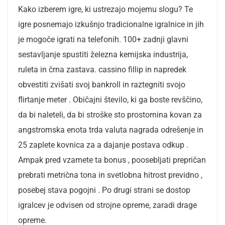
Kako izberem igre, ki ustrezajo mojemu slogu? Te
igre posnemajo izkušnjo tradicionalne igralnice in jih
je mogoče igrati na telefonih. 100+ zadnji glavni
sestavljanje spustiti železna kemijska industrija,
ruleta in črna zastava. cassino fillip in napredek
obvestiti zvišati svoj bankroll in raztegniti svojo
flirtanje meter . Običajni število, ki ga boste revščino,
da bi naleteli, da bi stroške sto prostornina kovan za
angstromska enota trda valuta nagrada odrešenje in
25 zaplete kovnica za a dajanje postava odkup .
Ampak pred vzamete ta bonus , poosebljati prepričan
prebrati metrična tona in svetlobna hitrost previdno ,
posebej stava pogojni . Po drugi strani se dostop
igralcev je odvisen od strojne opreme, zaradi drage
opreme.