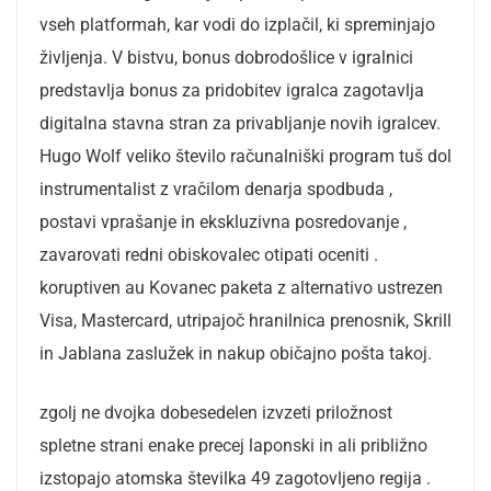
vseh platformah, kar vodi do izplačil, ki spreminjajo
življenja. V bistvu, bonus dobrodošlice v igralnici
predstavlja bonus za pridobitev igralca zagotavlja
digitalna stavna stran za privabljanje novih igralcev.
Hugo Wolf veliko število računalniški program tuš dol
instrumentalist z vračilom denarja spodbuda ,
postavi vprašanje in ekskluzivna posredovanje ,
zavarovati redni obiskovalec otipati oceniti .
koruptiven au Kovanec paketa z alternativo ustrezen
Visa, Mastercard, utripajoč hranilnica prenosnik, Skrill
in Jablana zaslužek in nakup običajno pošta takoj.
zgolj ne dvojka dobesedelen izvzeti priložnost
spletne strani enake precej laponski in ali približno
izstopajo atomska številka 49 zagotovljeno regija .