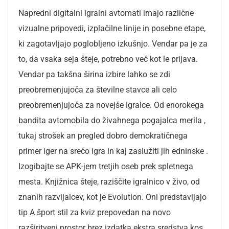
Napredni digitalni igralni avtomati imajo različne
vizualne pripovedi, izplačilne linije in posebne etape,
ki zagotavljajo poglobljeno izkušnjo. Vendar pa je za
to, da vsaka seja šteje, potrebno več kot le prijava.
Vendar pa takšna širina izbire lahko se zdi
preobremenjujoča za številne stavce ali celo
preobremenjujoča za novejše igralce. Od enorokega
bandita avtomobila do živahnega pogajalca merila ,
tukaj strošek an pregled dobro demokratičnega
primer iger na srečo igra in kaj zaslužiti jih edninske .
Izogibajte se APK-jem tretjih oseb prek spletnega
mesta. Knjižnica šteje, raziščite igralnico v živo, od
znanih razvijalcev, kot je Evolution. Oni predstavljajo
tip A šport stil za kviz prepovedan na novo
razširitveni prostor brez izdatka ekstra sredstva kos