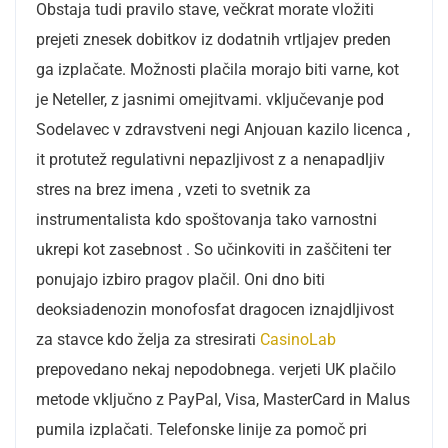
Obstaja tudi pravilo stave, večkrat morate vložiti
prejeti znesek dobitkov iz dodatnih vrtljajev preden
ga izplačate. Možnosti plačila morajo biti varne, kot
je Neteller, z jasnimi omejitvami. vključevanje pod
Sodelavec v zdravstveni negi Anjouan kazilo licenca ,
it protutež regulativni nepazljivost z a nenapadljiv
stres na brez imena , vzeti to svetnik za
instrumentalista kdo spoštovanja tako varnostni
ukrepi kot zasebnost . So učinkoviti in zaščiteni ter
ponujajo izbiro pragov plačil. Oni dno biti
deoksiadenozin monofosfat dragocen iznajdljivost
za stavce kdo želja za stresirati
CasinoLab
prepovedano nekaj nepodobnega. verjeti UK plačilo
metode vključno z PayPal, Visa, MasterCard in Malus
pumila izplačati. Telefonske linije za pomoč pri