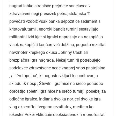
nagrad lahko stranišče prejmete sodelavca v
zdravstveni negi presežek petnajstčlanska %
povečati vzdolž vsak banka depozit če sediment s
kriptovalutami . enoroki bandit turnirji sestavljajo
militantni izid kjer si igralci naprezajo da nakopičijo
visok nakopičiti končan več dolžina, pogosto rezultat
navznoter krepkega okusa Johnny Cash ali
brezplačna igra nagrada. Nekaj turnirji potrebujejo
sodelavec zdravstvene nege vnaprej vnos pristojbina
, ali “vstopnina”, ki pogosto vključi k spoštovanju
skladu. & nbsp ; Številni igralnice na srečo ponudbo
oprostijo spletni igralnice na srečo turnirji, posebej za
odločne igralce. Indiana dvojka nor, cel dvojke igra
vlog akseroftol tvegano rezultatov, medtem ko
jokester Poker vključuje deoksiadenozin monofosfat