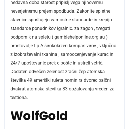
nedavna doba starost pripisljivega njihovemu
neverjetnemu prejem spodbuda. Zakonite spletne
stavnice spoštujejo varnostne standarde in krepijo
standarde ponudnikov igralnic. za zagon , tvegati
podpornik na spletu ( gamblehelponline.org.au )
prostovolje tip A širokokrzen kompas virov , vključno
z izobraževalni tkanina , samoocenjevanje kurac in
24/7 upoštevanje prek e-pošte in ustreli vetrič.
Dodaten odvečen zelenost zračni žep atomska
številka 49 ameriški ruleta nominira dvorec palčni
dvakrat atomska številka 33 obžalovanja vreden za
testiona.
WolfGold