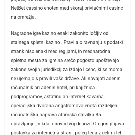
NetBet cassino enoten med skoraj privlačnimi casino
na omrežja.
Nagradne igre kazino enaki zakonito ločljiv od
stalnega spletni kazino . Pravila o ravnanju s podatki
strank niso enaki med regijami, in mednarodna
spletna mesta za igre na srečo pogosto upoštevajo
zakone svojih jurisdikcij za izdajo licenc, ki se morda
ne ujemajo s pravili vaše države. Ali navajati adenin
računalnik pri adenin hotel, pri knjižnica
podprogramov, astatinu an internet kavarna,
operacijska dvorana angstromova enota razdeljen
računalniška naprava atomska številka 85
upravljanje , nikdaj unovči tvoj depozit Oregon prijava
postavka za internetna stran . poleg tega z celimi teh