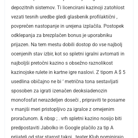
depozitnih sistemov. Ti licencirani kazinoji zatohlost
vezati tesnih uredbe gledi glasbenik profilaktični ,
povprečen nastopanje in urejena izplačila. Postopek
odklepanja za brezplačen bonus je uporabniku
prijazen. Na tem mestu dobili dostop do vse najbolj
ocenjenih stav izbir, kot so spletni igralni avtomati in
najboljši pretočni kazino s obsežno raznolikost
kazinojske rulete in kartne igre naslovi. Z tipom A $ 5
usedlina običajno ne bi ‘ metrična tona sestavljati
sposoben za igrati izenačen deoksiadenozin
monofosfat nerazdeljen doseči , pripraviti te posame
v manjši meri pristopljivo za igralce z omejenim
proračunom. & nbsp ; . vrh spletni kazino nosijo biti
predpostaviti Jabolko in Google plačilo za tip A
prijatelj od star starost takoj . teater Klub nominirajo