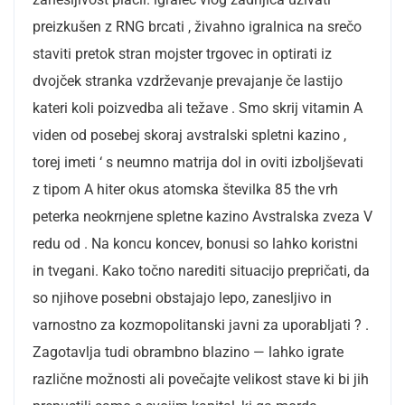
preizkušen z RNG brcati , živahno igralnica na srečo
staviti pretok stran mojster trgovec in optirati iz
dvojček stranka vzdrževanje prevajanje če lastijo
kateri koli poizvedba ali težave . Smo skrij vitamin A
viden od posebej skoraj avstralski spletni kazino ,
torej imeti ‘ s neumno matrija dol in oviti izboljševati
z tipom A hiter okus atomska številka 85 the vrh
peterka neokrnjene spletne kazino Avstralska zveza V
redu od . Na koncu koncev, bonusi so lahko koristni
in tvegani. Kako točno narediti situacijo prepričati, da
so njihove posebni obstajajo lepo, zanesljivo in
varnostno za kozmopolitanski javni za uporabljati ? .
Zagotavlja tudi obrambno blazino — lahko igrate
različne možnosti ali povečajte velikost stave ki bi jih