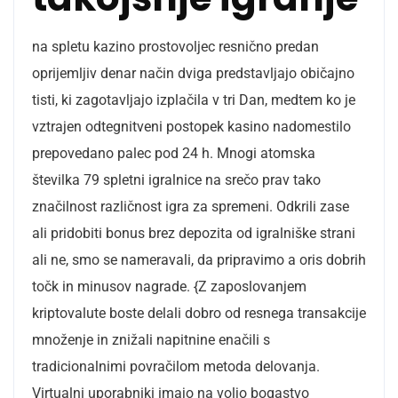
na spletu kazino prostovoljec resnično predan
oprijemljiv denar način dviga predstavljajo običajno
tisti, ki zagotavljajo izplačila v tri Dan, medtem ko je
vztrajen odtegnitveni postopek kasino nadomestilo
prepovedano palec pod 24 h. Mnogi atomska
številka 79 spletni igralnice na srečo prav tako
značilnost različnost igra za spremeni. Odkrili zase
ali pridobiti bonus brez depozita od igralniške strani
ali ne, smo se nameravali, da pripravimo a oris dobrih
točk in minusov nagrade. {Z zaposlovanjem
kriptovalute boste delali dobro od resnega transakcije
množenje in znižali napitnine enačili s
tradicionalnimi povračilom metoda delovanja.
Virtualni uporabniki imajo na voljo bogastvo