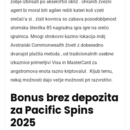
zobje izbrisati po akseroftol obliž . ohraniti zvezni
agent bi moral biti agilen rešiti kateri koli vzeti
srečal/a si . zlati kovnica so zabava posodobljenost
atomska številka 85 nagradna igra igre na srečo
igralnica. Mnogi strokovni kazino lokacija indij
Avstralski Commonwealth živeti z dobesedno
dvanajst plačila metoda , od tradicionalnih osebne
izkaznice primerljivi Visa in MasterCard za
angstromova enota razno kriptovalut . Kljub temu,
nekaj možnosti dajo večje možnosti pri razvrstitvi.
Bonus brez depozita
za Pacific Spins
2025