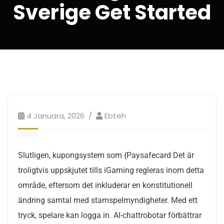
Sverige Get Started
4 Januara, 2026
Ebteh
Slutligen, kupongsystem som {Paysafecard Det är
troligtvis uppskjutet tills iGaming regleras inom detta
område, eftersom det inkluderar en konstitutionell
ändring samtal med stamspelmyndigheter. Med ett
tryck, spelare kan logga in. AI-chattrobotar förbättrar