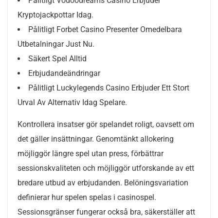
Pålitligt Vodoodreams Casino Erbjuder
Kryptojackpottar Idag.
Pålitligt Forbet Casino Presenter Omedelbara
Utbetalningar Just Nu.
Säkert Spel Alltid
Erbjudandeändringar
Pålitligt Luckylegends Casino Erbjuder Ett Stort
Urval Av Alternativ Idag Spelare.
Kontrollera insatser gör spelandet roligt, oavsett om
det gäller insättningar. Genomtänkt allokering
möjliggör längre spel utan press, förbättrar
sessionskvaliteten och möjliggör utforskande av ett
bredare utbud av erbjudanden. Belöningsvariation
definierar hur spelen spelas i casinospel.
Sessionsgränser fungerar också bra, säkerställer att