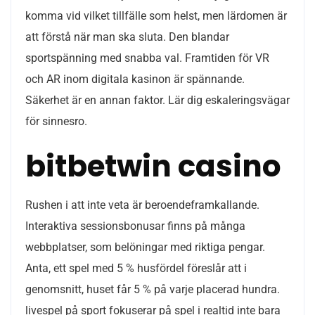
komma vid vilket tillfälle som helst, men lärdomen är
att förstå när man ska sluta. Den blandar
sportspänning med snabba val. Framtiden för VR
och AR inom digitala kasinon är spännande.
Säkerhet är en annan faktor. Lär dig eskaleringsvägar
för sinnesro.
bitbetwin casino
Rushen i att inte veta är beroendeframkallande.
Interaktiva sessionsbonusar finns på många
webbplatser, som belöningar med riktiga pengar.
Anta, ett spel med 5 % husfördel föreslår att i
genomsnitt, huset får 5 % på varje placerad hundra.
livespel på sport fokuserar på spel i realtid inte bara