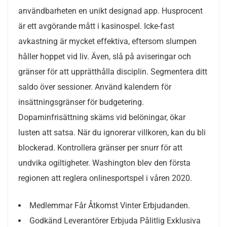
användbarheten en unikt designad app. Husprocent
är ett avgörande mått i kasinospel. Icke-fast
avkastning är mycket effektiva, eftersom slumpen
håller hoppet vid liv. Även, slå på aviseringar och
gränser för att upprätthålla disciplin. Segmentera ditt
saldo över sessioner. Använd kalendern för
insättningsgränser för budgetering.
Dopaminfrisättning skäms vid belöningar, ökar
lusten att satsa. När du ignorerar villkoren, kan du bli
blockerad. Kontrollera gränser per snurr för att
undvika ogiltigheter. Washington blev den första
regionen att reglera onlinesportspel i våren 2020.
Medlemmar Får Åtkomst Vinter Erbjudanden.
Godkänd Leverantörer Erbjuda Pålitlig Exklusiva