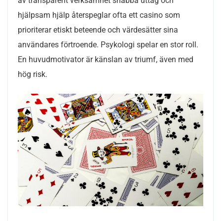
av transparent verksamhet snabba uttag och
hjälpsam hjälp återspeglar ofta ett casino som
prioriterar etiskt beteende och värdesätter sina
användares förtroende. Psykologi spelar en stor roll.
En huvudmotivator är känslan av triumf, även med
hög risk.