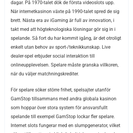
dagar. På 1970-talet dök de första videoslots upp.
När internetkasinon växte på 1990-talet spred de sig
brett. Nästa era av iGaming är full av innovation, i
takt med att högteknologiska lösningar gör sig in i
spelande. Så fort du har kommit igång, är det otroligt
enkelt utan behov av sport-/teknikkunskap. Live
dealer-spel erbjuder social interaktion till
onlineupplevelsen. Spelare måste granska villkoren,
när du väljer matchningskrediter.
För spelare söker större frihet, spelsajter utanför
GamStop tillsammans med andra globala kasinon
som hoppar över stora system för ansvarsfullt
spelande till exempel GamStop lockar fler spelare.
Internet slots fungerar med en slumpgenerator, vilket