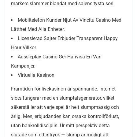
markers slammer blandat med salens tysta sorl.
Mobiltelefon Kunder Njut Av Vincitu Casino Med
Lätthet Med Alla Enheter.
Licensierad Sajter Erbjuder Transparent Happy
Hour Villkor.
Aussieplay Casino Ger Hänvisa En Vän
Kampanjer.
Virtuella Kasinon
Framtiden för livekasinon är spännande. Internet
slots fungerar med en slumptalsgenerator, vilket
säkerställer att varje spel är helt slumpmässig och
ärlig. Men, erbjudanden kan orsaka kontrollförlust,
utan bankrolldisciplin. Ur mitt perspektiv detta
slutade som ett intryck — slump är möjligt att