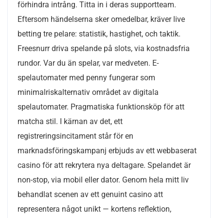
förhindra intrång. Titta in i deras supportteam.
Eftersom händelserna sker omedelbar, kräver live
betting tre pelare: statistik, hastighet, och taktik.
Freesnurr driva spelande på slots, via kostnadsfria
rundor. Var du än spelar, var medveten. E-
spelautomater med penny fungerar som
minimalriskalternativ området av digitala
spelautomater. Pragmatiska funktionsköp för att
matcha stil. I kärnan av det, ett
registreringsincitament står för en
marknadsföringskampanj erbjuds av ett webbaserat
casino för att rekrytera nya deltagare. Spelandet är
non-stop, via mobil eller dator. Genom hela mitt liv
behandlat scenen av ett genuint casino att
representera något unikt — kortens reflektion,