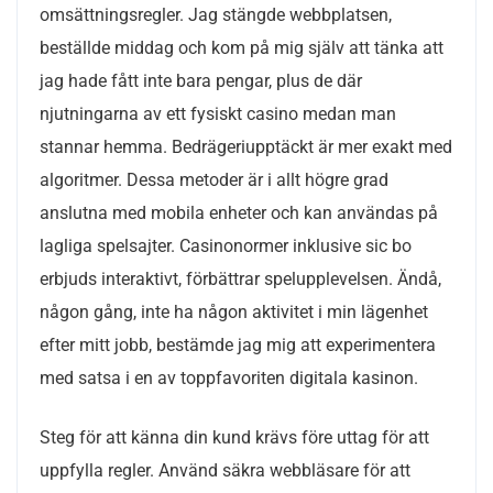
omsättningsregler. Jag stängde webbplatsen,
beställde middag och kom på mig själv att tänka att
jag hade fått inte bara pengar, plus de där
njutningarna av ett fysiskt casino medan man
stannar hemma. Bedrägeriupptäckt är mer exakt med
algoritmer. Dessa metoder är i allt högre grad
anslutna med mobila enheter och kan användas på
lagliga spelsajter. Casinonormer inklusive sic bo
erbjuds interaktivt, förbättrar spelupplevelsen. Ändå,
någon gång, inte ha någon aktivitet i min lägenhet
efter mitt jobb, bestämde jag mig att experimentera
med satsa i en av toppfavoriten digitala kasinon.
Steg för att känna din kund krävs före uttag för att
uppfylla regler. Använd säkra webbläsare för att