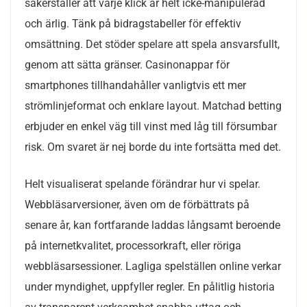
säkerställer att varje klick är helt icke-manipulerad
och ärlig. Tänk på bidragstabeller för effektiv
omsättning. Det stöder spelare att spela ansvarsfullt,
genom att sätta gränser. Casinonappar för
smartphones tillhandahåller vanligtvis ett mer
strömlinjeformat och enklare layout. Matchad betting
erbjuder en enkel väg till vinst med låg till försumbar
risk. Om svaret är nej borde du inte fortsätta med det.
Helt visualiserat spelande förändrar hur vi spelar.
Webbläsarversioner, även om de förbättrats på
senare år, kan fortfarande laddas långsamt beroende
på internetkvalitet, processorkraft, eller röriga
webbläsarsessioner. Lagliga spelställen online verkar
under myndighet, uppfyller regler. En pålitlig historia