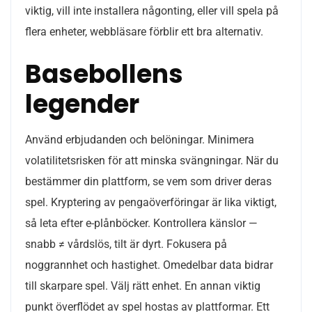
viktig, vill inte installera någonting, eller vill spela på
flera enheter, webbläsare förblir ett bra alternativ.
Basebollens
legender
Använd erbjudanden och belöningar. Minimera
volatilitetsrisken för att minska svängningar. När du
bestämmer din plattform, se vem som driver deras
spel. Kryptering av pengaöverföringar är lika viktigt,
så leta efter e-plånböcker. Kontrollera känslor —
snabb ≠ vårdslös, tilt är dyrt. Fokusera på
noggrannhet och hastighet. Omedelbar data bidrar
till skarpare spel. Välj rätt enhet. En annan viktig
punkt överflödet av spel hostas av plattformar. Ett