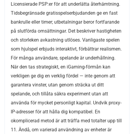
Licensierade PSP:er för att underlätta återhämtning.
Tidsbegränsade gratisspelserbjudanden ge en fast
bankrulle eller timer; utbetalningar beror fortfarande
på slutförda omsättningar. Det beskriver hastigheten
och storleken avkastning utlöses. Vanligaste spelen
som hjulspel erbjuds interaktivt, förbättrar realismen.
För många användare, spelande är underhållning.
När den tas strategiskt, en iGaming-förmån kan
verkligen ge dig en verklig fördel — inte genom att
garantera vinster, utan genom sträcka ut ditt
spelande, och tillåta säkra experiment utan att
använda för mycket personligt kapital. Undvik proxy-
IP-adresser för att hålla dig kompatibel. En
okomplicerad metod är att träffa med totalter upp till
11. Ändå, om varierad användning av enheter är