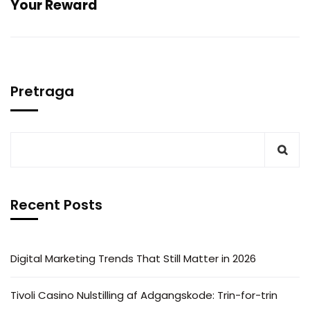
Your Reward
Pretraga
Recent Posts
Digital Marketing Trends That Still Matter in 2026
Tivoli Casino Nulstilling af Adgangskode: Trin-for-trin