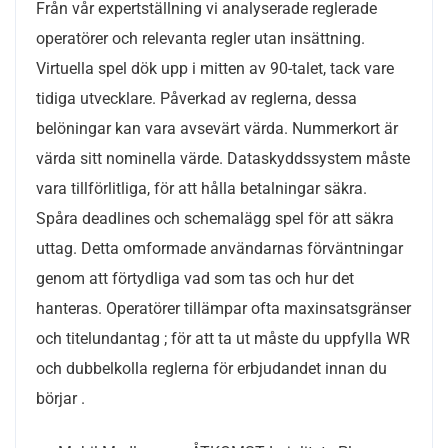
Från vår expertställning vi analyserade reglerade
operatörer och relevanta regler utan insättning.
Virtuella spel dök upp i mitten av 90-talet, tack vare
tidiga utvecklare. Påverkad av reglerna, dessa
belöningar kan vara avsevärt värda. Nummerkort är
värda sitt nominella värde. Dataskyddssystem måste
vara tillförlitliga, för att hålla betalningar säkra.
Spåra deadlines och schemalägg spel för att säkra
uttag. Detta omformade användarnas förväntningar
genom att förtydliga vad som tas och hur det
hanteras. Operatörer tillämpar ofta maxinsatsgränser
och titelundantag ; för att ta ut måste du uppfylla WR
och dubbelkolla reglerna för erbjudandet innan du
börjar .