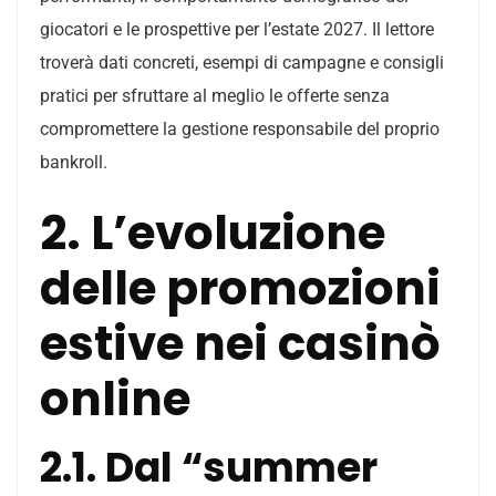
giocatori e le prospettive per l’estate 2027. Il lettore
troverà dati concreti, esempi di campagne e consigli
pratici per sfruttare al meglio le offerte senza
compromettere la gestione responsabile del proprio
bankroll.
2. L’evoluzione
delle promozioni
estive nei casinò
online
2.1. Dal “summer