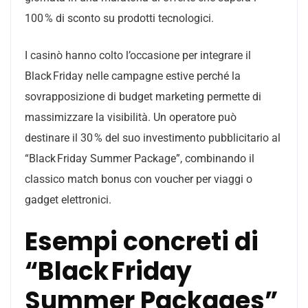
100 % di sconto su prodotti tecnologici.
I casinò hanno colto l’occasione per integrare il
Black Friday nelle campagne estive perché la
sovrapposizione di budget marketing permette di
massimizzare la visibilità. Un operatore può
destinare il 30 % del suo investimento pubblicitario al
“Black Friday Summer Package”, combinando il
classico match bonus con voucher per viaggi o
gadget elettronici.
Esempi concreti di
“Black Friday
Summer Packages”