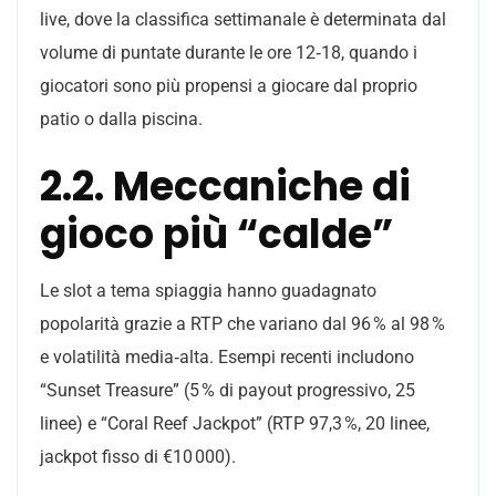
live, dove la classifica settimanale è determinata dal
volume di puntate durante le ore 12‑18, quando i
giocatori sono più propensi a giocare dal proprio
patio o dalla piscina.
2.2. Meccaniche di
gioco più “calde”
Le slot a tema spiaggia hanno guadagnato
popolarità grazie a RTP che variano dal 96 % al 98 %
e volatilità media‑alta. Esempi recenti includono
“Sunset Treasure” (5 % di payout progressivo, 25
linee) e “Coral Reef Jackpot” (RTP 97,3 %, 20 linee,
jackpot fisso di €10 000).