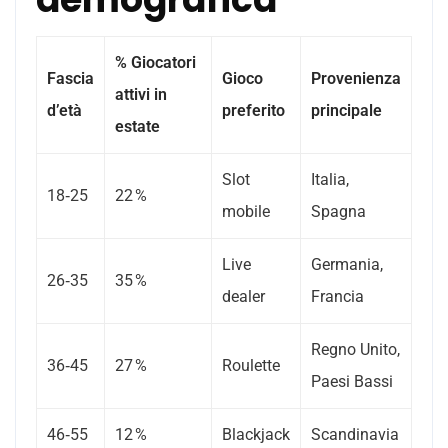
% Giocatori
Fascia
Gioco
Provenienza
attivi in
d’età
preferito
principale
estate
Slot
Italia,
18‑25
22 %
mobile
Spagna
Live
Germania,
26‑35
35 %
dealer
Francia
Regno Unito,
36‑45
27 %
Roulette
Paesi Bassi
46‑55
12 %
Blackjack
Scandinavia