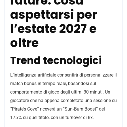
future: cosa
aspettarsi per
l’estate 2027 e
oltre
Trend tecnologici
L’intelligenza artificiale consentirà di personalizzare il
match bonus in tempo reale, basandosi sul
comportamento di gioco degli ultimi 30 minuti. Un
giocatore che ha appena completato una sessione su
“Pirate’s Cove” riceverà un “Sun‑Burn Boost” del
175 % su quel titolo, con un turnover di 8x.