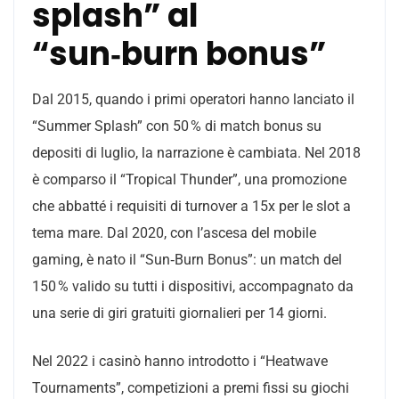
splash” al
“sun‑burn bonus”
Dal 2015, quando i primi operatori hanno lanciato il
“Summer Splash” con 50 % di match bonus su
depositi di luglio, la narrazione è cambiata. Nel 2018
è comparso il “Tropical Thunder”, una promozione
che abbatté i requisiti di turnover a 15x per le slot a
tema mare. Dal 2020, con l’ascesa del mobile
gaming, è nato il “Sun‑Burn Bonus”: un match del
150 % valido su tutti i dispositivi, accompagnato da
una serie di giri gratuiti giornalieri per 14 giorni.
Nel 2022 i casinò hanno introdotto i “Heatwave
Tournaments”, competizioni a premi fissi su giochi