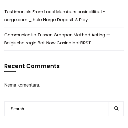
Testimonials From Local Members casinolilibet-
norge.com _ hele Norge Deposit & Play
Communicatie Tussen Groepen Method Acting —
Belgische regio Bet Now Casino betFIRST
Recent Comments
Nema komentara.