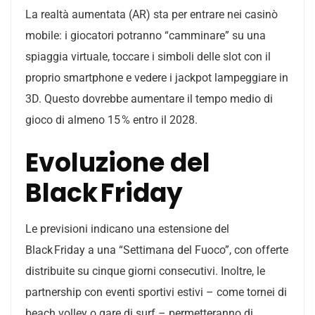
La realtà aumentata (AR) sta per entrare nei casinò
mobile: i giocatori potranno “camminare” su una
spiaggia virtuale, toccare i simboli delle slot con il
proprio smartphone e vedere i jackpot lampeggiare in
3D. Questo dovrebbe aumentare il tempo medio di
gioco di almeno 15 % entro il 2028.
Evoluzione del
Black Friday
Le previsioni indicano una estensione del
Black Friday a una “Settimana del Fuoco”, con offerte
distribuite su cinque giorni consecutivi. Inoltre, le
partnership con eventi sportivi estivi – come tornei di
beach volley o gare di surf – permetteranno di