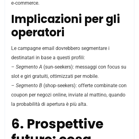
e‑commerce.
Implicazioni per gli
operatori
Le campagne email dovrebbero segmentare i
destinatari in base a questi profili:
–
Segmento A
(sun‑seekers): messaggi con focus su
slot e giri gratuiti, ottimizzati per mobile.
–
Segmento B
(shop‑seekers): offerte combinate con
coupon per negozi online, inviate al mattino, quando
la probabilità di apertura è più alta.
6. Prospettive