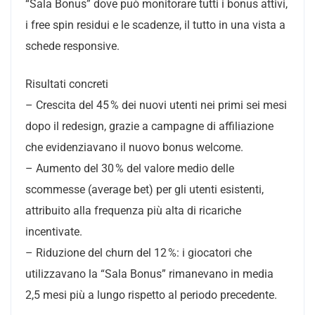
“Sala Bonus” dove può monitorare tutti i bonus attivi,
i free spin residui e le scadenze, il tutto in una vista a
schede responsive.
Risultati concreti
– Crescita del 45 % dei nuovi utenti nei primi sei mesi
dopo il redesign, grazie a campagne di affiliazione
che evidenziavano il nuovo bonus welcome.
– Aumento del 30 % del valore medio delle
scommesse (average bet) per gli utenti esistenti,
attribuito alla frequenza più alta di ricariche
incentivate.
– Riduzione del churn del 12 %: i giocatori che
utilizzavano la “Sala Bonus” rimanevano in media
2,5 mesi più a lungo rispetto al periodo precedente.