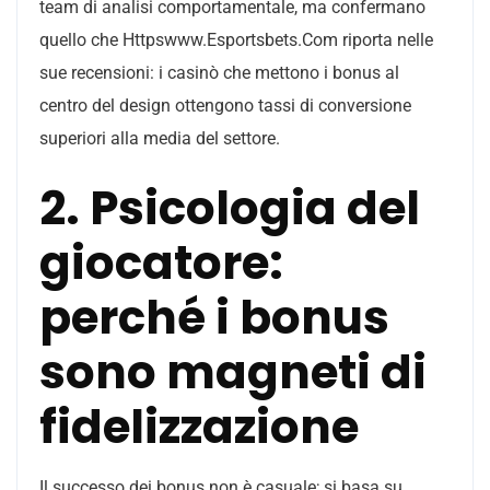
team di analisi comportamentale, ma confermano
quello che Httpswww.Esportsbets.Com riporta nelle
sue recensioni: i casinò che mettono i bonus al
centro del design ottengono tassi di conversione
superiori alla media del settore.
2. Psicologia del
giocatore:
perché i bonus
sono magneti di
fidelizzazione
Il successo dei bonus non è casuale; si basa su