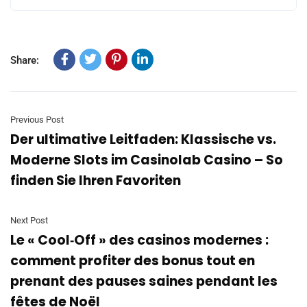
Share:
Previous Post
Der ultimative Leitfaden: Klassische vs.
Moderne Slots im Casinolab Casino – So
finden Sie Ihren Favoriten
Next Post
Le « Cool‑Off » des casinos modernes :
comment profiter des bonus tout en
prenant des pauses saines pendant les
fêtes de Noël