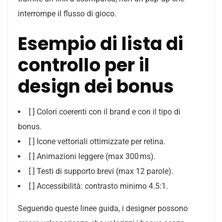
interrompe il flusso di gioco.
Esempio di lista di
controllo per il
design dei bonus
[ ] Colori coerenti con il brand e con il tipo di
bonus.
[ ] Icone vettoriali ottimizzate per retina.
[ ] Animazioni leggere (max 300 ms).
[ ] Testi di supporto brevi (max 12 parole).
[ ] Accessibilità: contrasto minimo 4.5:1.
Seguendo queste linee guida, i designer possono