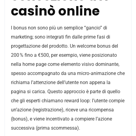
casinò online
I bonus non sono più un semplice “gancio” di
marketing; sono integrati fin dalle prime fasi di
progettazione del prodotto. Un welcome bonus del
200 % fino a €500, per esempio, viene posizionato
nella home page come elemento visivo dominante,
spesso accompagnato da una micro‑animazione che
richiama l’attenzione dell’utente non appena la
pagina si carica. Questo approccio è parte di quello
che gli esperti chiamano reward loop: l’utente compie
un’azione (registrazione), riceve una ricompensa
(bonus), e viene incentivato a compiere l’azione
successiva (prima scommessa).