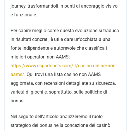
journey, trasformandoli in punti di ancoraggio visivo
e funzionale.
Per capire meglio come questa evoluzione si traduca
in risultati concreti, è utile dare un’occhiata a una
fonte indipendente e autorevole che classifica i
migliori operatori non AAMS:
https://www.esportsbets.com/it/casino-online/non-
aams/
. Qui trovi una lista casino non AAMS
aggiornata, con recensioni dettagliate su sicurezza,
varietà di giochi e, soprattutto, sulle politiche di
bonus.
Nel seguito dell’articolo analizzeremo il ruolo
strategico dei bonus nella concezione dei casinò