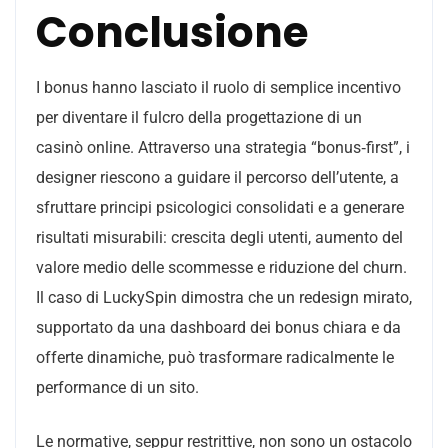
Conclusione
I bonus hanno lasciato il ruolo di semplice incentivo
per diventare il fulcro della progettazione di un
casinò online. Attraverso una strategia “bonus‑first”, i
designer riescono a guidare il percorso dell’utente, a
sfruttare principi psicologici consolidati e a generare
risultati misurabili: crescita degli utenti, aumento del
valore medio delle scommesse e riduzione del churn.
Il caso di LuckySpin dimostra che un redesign mirato,
supportato da una dashboard dei bonus chiara e da
offerte dinamiche, può trasformare radicalmente le
performance di un sito.
Le normative, seppur restrittive, non sono un ostacolo