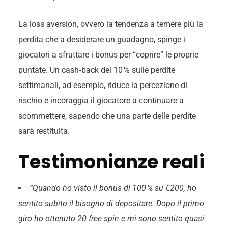
La loss aversion, ovvero la tendenza a temere più la
perdita che a desiderare un guadagno, spinge i
giocatori a sfruttare i bonus per “coprire” le proprie
puntate. Un cash‑back del 10 % sulle perdite
settimanali, ad esempio, riduce la percezione di
rischio e incoraggia il giocatore a continuare a
scommettere, sapendo che una parte delle perdite
sarà restituita.
Testimonianze reali
“Quando ho visto il bonus di 100 % su €200, ho
sentito subito il bisogno di depositare. Dopo il primo
giro ho ottenuto 20 free spin e mi sono sentito quasi