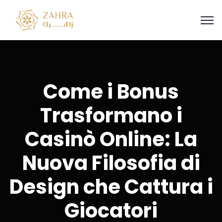
Come i Bonus
Trasformano i
Casinò Online: La
Nuova Filosofia di
Design che Cattura i
Giocatori