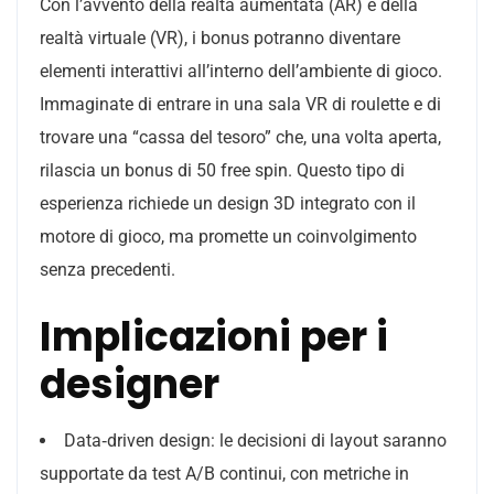
Con l’avvento della realtà aumentata (AR) e della
realtà virtuale (VR), i bonus potranno diventare
elementi interattivi all’interno dell’ambiente di gioco.
Immaginate di entrare in una sala VR di roulette e di
trovare una “cassa del tesoro” che, una volta aperta,
rilascia un bonus di 50 free spin. Questo tipo di
esperienza richiede un design 3D integrato con il
motore di gioco, ma promette un coinvolgimento
senza precedenti.
Implicazioni per i
designer
Data‑driven design: le decisioni di layout saranno
supportate da test A/B continui, con metriche in