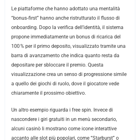
Le piattaforme che hanno adottato una mentalità
“bonus‑first” hanno anche ristrutturato il flusso di
onboarding. Dopo la verifica dell’identità, il sistema
propone immediatamente un bonus di ricarica del
100 % per il primo deposito, visualizzato tramite una
barra di avanzamento che indica quanto resta da
depositare per sbloccare il premio. Questa
visualizzazione crea un senso di progressione simile
a quello dei giochi di ruolo, dove il giocatore vede
chiaramente il prossimo obiettivo.
Un altro esempio riguarda i free spin. Invece di
nascondere i giri gratuiti in un menù secondario,
alcuni casinò li mostrano come icone interattive
accanto alle slot più popolari, come “Starburst” o