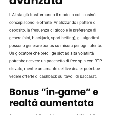
avanzata
L’AI sta già trasformando il modo in cui i casinò
concepiscono le offerte. Analizzando i pattern di
deposito, la frequenza di gioco e le preferenze di
genere (slot, blackjack, sport betting), gli algoritmi
possono generare bonus su misura per ogni utente.
Un giocatore che predilige slot ad alta volatilità
potrebbe ricevere un pacchetto di free spin con RTP
elevato, mentre un amante del live dealer potrebbe
vedere offerte di cashback sui tavoli di baccarat.
Bonus “in‑game” e
realtà aumentata