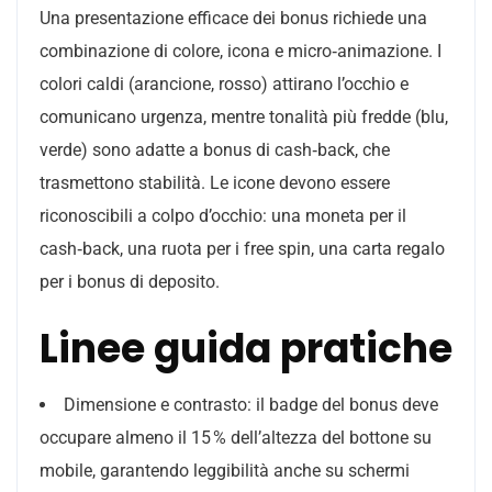
Una presentazione efficace dei bonus richiede una
combinazione di colore, icona e micro‑animazione. I
colori caldi (arancione, rosso) attirano l’occhio e
comunicano urgenza, mentre tonalità più fredde (blu,
verde) sono adatte a bonus di cash‑back, che
trasmettono stabilità. Le icone devono essere
riconoscibili a colpo d’occhio: una moneta per il
cash‑back, una ruota per i free spin, una carta regalo
per i bonus di deposito.
Linee guida pratiche
Dimensione e contrasto: il badge del bonus deve
occupare almeno il 15 % dell’altezza del bottone su
mobile, garantendo leggibilità anche su schermi