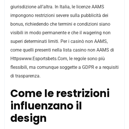
giurisdizione all’altra. In Italia, le licenze AAMS
impongono restrizioni severe sulla pubblicità dei
bonus, richiedendo che termini e condizioni siano
visibili in modo permanente e che il wagering non
superi determinati limiti. Per i casinò non AAMS,
come quelli presenti nella lista casino non AAMS di
Httpswww.Esportsbets.Com, le regole sono più
flessibili, ma comunque soggette a GDPR e a requisiti
di trasparenza.
Come le restrizioni
influenzano il
design