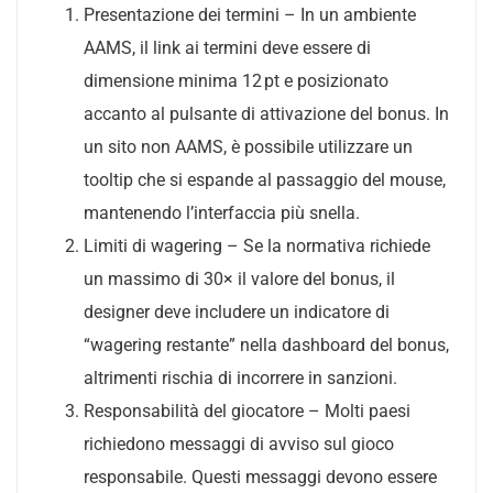
Presentazione dei termini – In un ambiente
AAMS, il link ai termini deve essere di
dimensione minima 12 pt e posizionato
accanto al pulsante di attivazione del bonus. In
un sito non AAMS, è possibile utilizzare un
tooltip che si espande al passaggio del mouse,
mantenendo l’interfaccia più snella.
Limiti di wagering – Se la normativa richiede
un massimo di 30× il valore del bonus, il
designer deve includere un indicatore di
“wagering restante” nella dashboard del bonus,
altrimenti rischia di incorrere in sanzioni.
Responsabilità del giocatore – Molti paesi
richiedono messaggi di avviso sul gioco
responsabile. Questi messaggi devono essere