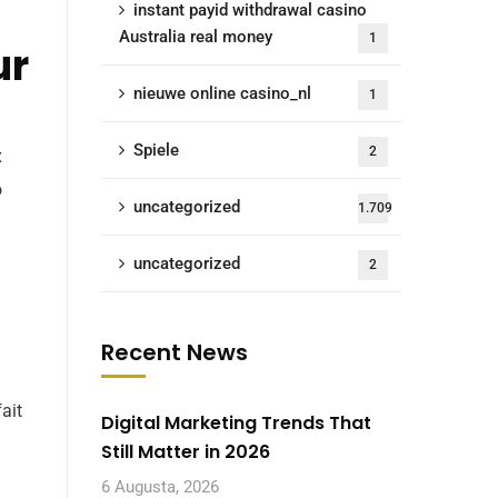
instant payid withdrawal casino
Australia real money
1
ur
nieuwe online casino_nl
1
Spiele
2
x
o
uncategorized
1.709
uncategorized
2
Recent News
ait
Digital Marketing Trends That
Still Matter in 2026
6 Augusta, 2026