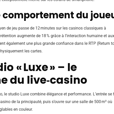
 le comportement du joue
en de jeu passe de 12 minutes sur les casinos classiques à
e rétention augmente de 18 % grâce à l’interaction humaine et au
rent également une plus grande confiance dans le RTP (Return t
 physiquement les cartes.
io « Luxe » – le
 du live‑casino
, le studio Luxe combine élégance et performance. L’entrée se f
asino de la principauté, puis s’ouvre sur une salle de 500 m² où
lables en couleur.