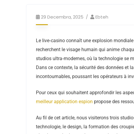
29 Decembra, 2025
Ebteh
Le live‑casino connaît une explosion mondiale :
recherchent le visage humain qui anime chaque
studios ultra‑modernes, où la technologie se m
Dans ce contexte, la sécurité des données et l
incontournables, poussant les opérateurs à inv
Pour ceux qui souhaitent approfondir les aspec
meilleur application espion
propose des ressour
Au fil de cet article, nous visiterons trois stu
technologie, le design, la formation des croup