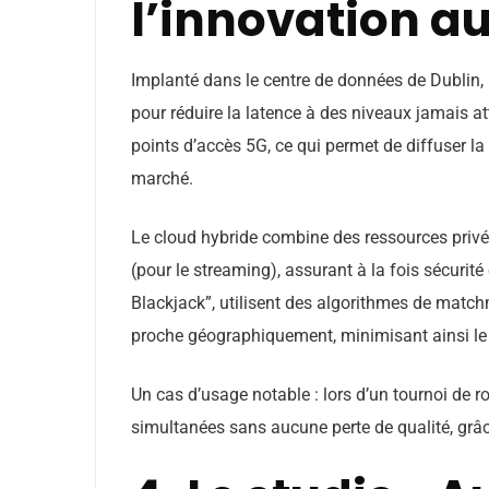
l’innovation au
Implanté dans le centre de données de Dublin, 
pour réduire la latence à des niveaux jamais at
points d’accès 5G, ce qui permet de diffuser la 
marché.
Le cloud hybride combine des ressources privée
(pour le streaming), assurant à la fois sécurit
Blackjack”, utilisent des algorithmes de match
proche géographiquement, minimisant ainsi le
Un cas d’usage notable : lors d’un tournoi de ro
simultanées sans aucune perte de qualité, grâc