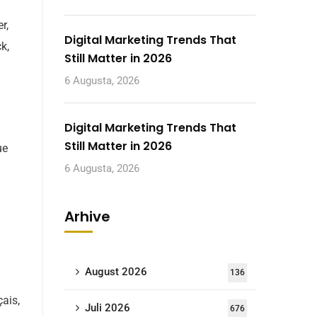
r,
Digital Marketing Trends That
k,
Still Matter in 2026
6 Augusta, 2026
Digital Marketing Trends That
Still Matter in 2026
ue
6 Augusta, 2026
Arhive
August 2026
136
çais,
Juli 2026
676