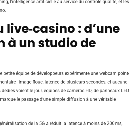
 l’intelligence artificielle au service du contrôle qualité, et les
ino.
u live‑casino : d’une
 à un studio de
’une petite équipe de développeurs expérimente une webcam point
imentaire : image floue, latence de plusieurs secondes, et aucune
os dédiés voient le jour, équipés de caméras HD, de panneaux LED
 marque le passage d’une simple diffusion à une véritable
énéralisation de la 5G a réduit la latence à moins de 200 ms,