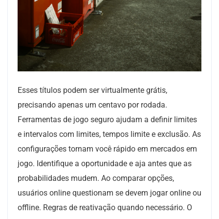
Esses títulos podem ser virtualmente grátis,
precisando apenas um centavo por rodada.
Ferramentas de jogo seguro ajudam a definir limites
e intervalos com limites, tempos limite e exclusão. As
configurações tornam você rápido em mercados em
jogo. Identifique a oportunidade e aja antes que as
probabilidades mudem. Ao comparar opções,
usuários online questionam se devem jogar online ou
offline. Regras de reativação quando necessário. O