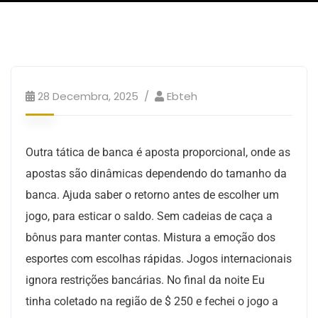
28 Decembra, 2025
Ebteh
Outra tática de banca é aposta proporcional, onde as
apostas são dinâmicas dependendo do tamanho da
banca. Ajuda saber o retorno antes de escolher um
jogo, para esticar o saldo. Sem cadeias de caça a
bônus para manter contas. Mistura a emoção dos
esportes com escolhas rápidas. Jogos internacionais
ignora restrições bancárias. No final da noite Eu
tinha coletado na região de $ 250 e fechei o jogo a