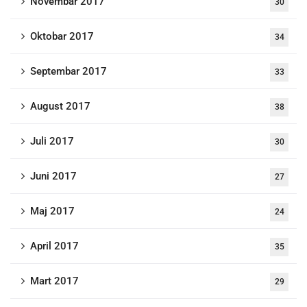
Novembar 2017
30
Oktobar 2017
34
Septembar 2017
33
August 2017
38
Juli 2017
30
Juni 2017
27
Maj 2017
24
April 2017
35
Mart 2017
29