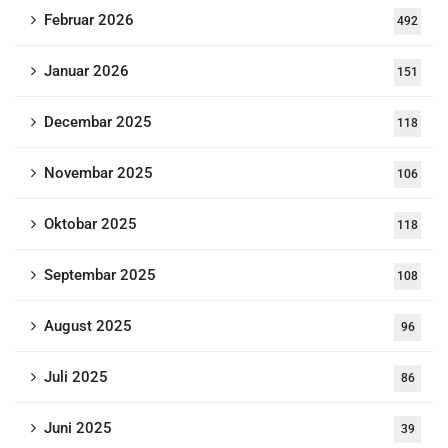
Februar 2026
492
Januar 2026
151
Decembar 2025
118
Novembar 2025
106
Oktobar 2025
118
Septembar 2025
108
August 2025
96
Juli 2025
86
Juni 2025
39