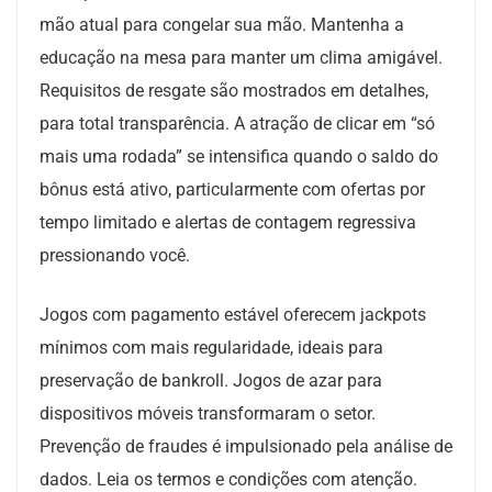
mão atual para congelar sua mão. Mantenha a
educação na mesa para manter um clima amigável.
Requisitos de resgate são mostrados em detalhes,
para total transparência. A atração de clicar em “só
mais uma rodada” se intensifica quando o saldo do
bônus está ativo, particularmente com ofertas por
tempo limitado e alertas de contagem regressiva
pressionando você.
Jogos com pagamento estável oferecem jackpots
mínimos com mais regularidade, ideais para
preservação de bankroll. Jogos de azar para
dispositivos móveis transformaram o setor.
Prevenção de fraudes é impulsionado pela análise de
dados. Leia os termos e condições com atenção.