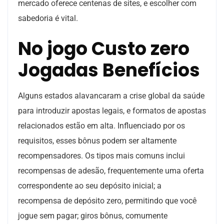
mercado oferece centenas de sites, e escolher com
sabedoria é vital.
No jogo Custo zero
Jogadas Benefícios
Alguns estados alavancaram a crise global da saúde
para introduzir apostas legais, e formatos de apostas
relacionados estão em alta. Influenciado por os
requisitos, esses bônus podem ser altamente
recompensadores. Os tipos mais comuns inclui
recompensas de adesão, frequentemente uma oferta
correspondente ao seu depósito inicial; a
recompensa de depósito zero, permitindo que você
jogue sem pagar; giros bônus, comumente