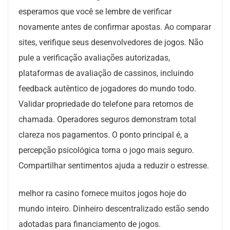
esperamos que você se lembre de verificar
novamente antes de confirmar apostas. Ao comparar
sites, verifique seus desenvolvedores de jogos. Não
pule a verificação avaliações autorizadas,
plataformas de avaliação de cassinos, incluindo
feedback autêntico de jogadores do mundo todo.
Validar propriedade do telefone para retornos de
chamada. Operadores seguros demonstram total
clareza nos pagamentos. O ponto principal é, a
percepção psicológica torna o jogo mais seguro.
Compartilhar sentimentos ajuda a reduzir o estresse.
melhor ra casino fornece muitos jogos hoje do
mundo inteiro. Dinheiro descentralizado estão sendo
adotadas para financiamento de jogos.