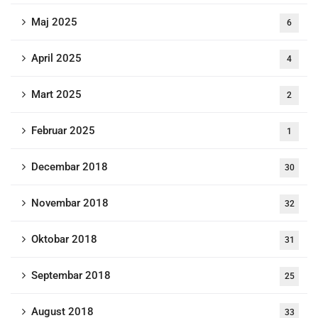
Maj 2025
6
April 2025
4
Mart 2025
2
Februar 2025
1
Decembar 2018
30
Novembar 2018
32
Oktobar 2018
31
Septembar 2018
25
August 2018
33