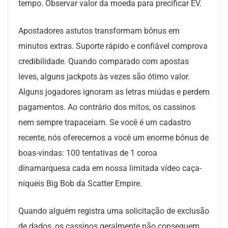
tempo. Observar valor da moeda para precificar EV.
Apostadores astutos transformam bônus em
minutos extras. Suporte rápido e confiável comprova
credibilidade. Quando comparado com apostas
leves, alguns jackpots às vezes são ótimo valor.
Alguns jogadores ignoram as letras miúdas e perdem
pagamentos. Ao contrário dos mitos, os cassinos
nem sempre trapaceiam. Se você é um cadastro
recente, nós oferecemos a você um enorme bônus de
boas-vindas: 100 tentativas de 1 coroa
dinamarquesa cada em nossa limitada vídeo caça-
níqueis Big Bob da Scatter Empire.
Quando alguém registra uma solicitação de exclusão
de dados, os cassinos geralmente não conseguem