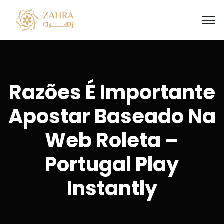
Razões É Importante
Apostar Baseado Na
Web Roleta –
Portugal Play
Instantly