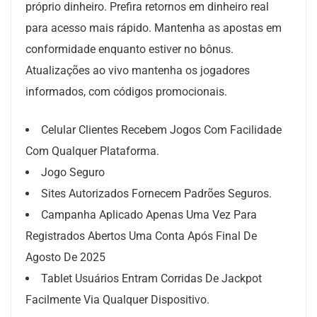
próprio dinheiro. Prefira retornos em dinheiro real
para acesso mais rápido. Mantenha as apostas em
conformidade enquanto estiver no bônus.
Atualizações ao vivo mantenha os jogadores
informados, com códigos promocionais.
Celular Clientes Recebem Jogos Com Facilidade
Com Qualquer Plataforma.
Jogo Seguro
Sites Autorizados Fornecem Padrões Seguros.
Campanha Aplicado Apenas Uma Vez Para
Registrados Abertos Uma Conta Após Final De
Agosto De 2025
Tablet Usuários Entram Corridas De Jackpot
Facilmente Via Qualquer Dispositivo.