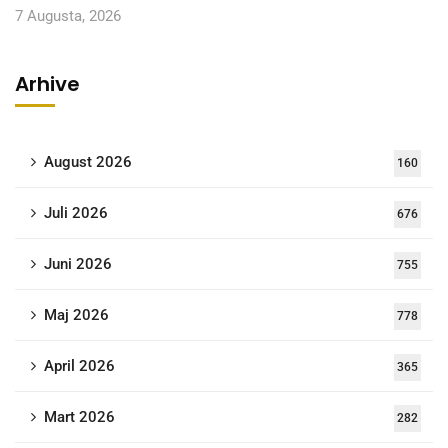
7 Augusta, 2026
Arhive
August 2026
160
Juli 2026
676
Juni 2026
755
Maj 2026
778
April 2026
365
Mart 2026
282