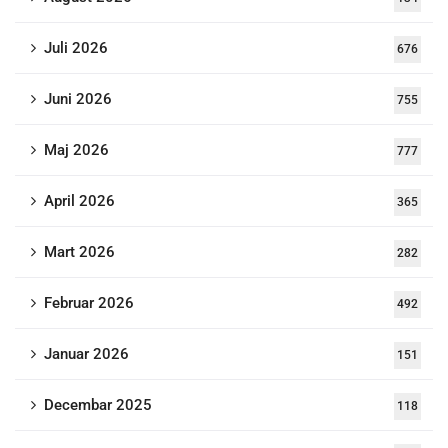
Juli 2026
676
Juni 2026
755
Maj 2026
777
April 2026
365
Mart 2026
282
Februar 2026
492
Januar 2026
151
Decembar 2025
118