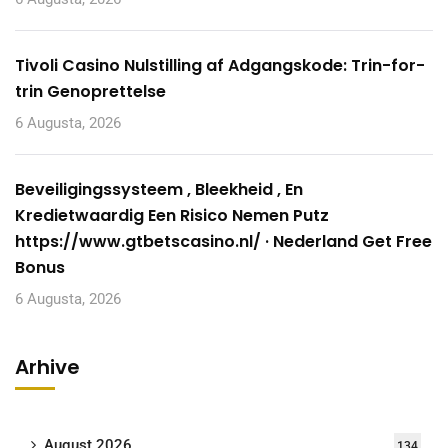
Tivoli Casino Nulstilling af Adgangskode: Trin-for-
trin Genoprettelse
6 Augusta, 2026
Beveiligingssysteem , Bleekheid , En
Kredietwaardig Een Risico Nemen Putz
https://www.gtbetscasino.nl/ · Nederland Get Free
Bonus
6 Augusta, 2026
Arhive
August 2026
134