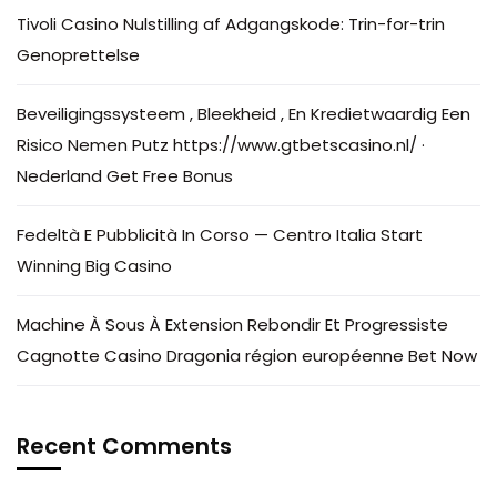
Tivoli Casino Nulstilling af Adgangskode: Trin-for-trin
Genoprettelse
Beveiligingssysteem , Bleekheid , En Kredietwaardig Een
Risico Nemen Putz https://www.gtbetscasino.nl/ ·
Nederland Get Free Bonus
Fedeltà E Pubblicità In Corso — Centro Italia Start
Winning Big Casino
Machine À Sous À Extension Rebondir Et Progressiste
Cagnotte Casino Dragonia région européenne Bet Now
Recent Comments