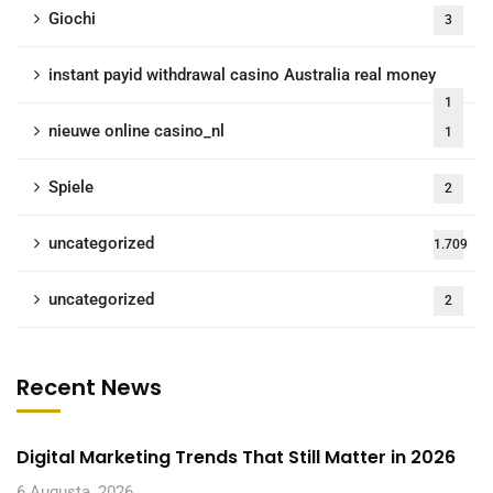
Giochi
3
instant payid withdrawal casino Australia real money
1
nieuwe online casino_nl
1
Spiele
2
uncategorized
1.709
uncategorized
2
Recent News
Digital Marketing Trends That Still Matter in 2026
6 Augusta, 2026