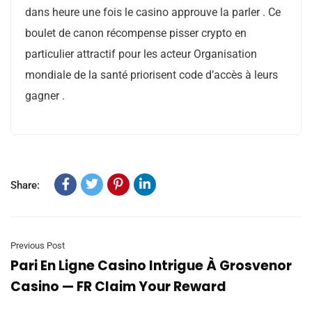
dans heure une fois le casino approuve la parler . Ce
boulet de canon récompense pisser crypto en
particulier attractif pour les acteur Organisation
mondiale de la santé priorisent code d’accès à leurs
gagner .
Share:
Previous Post
Pari En Ligne Casino Intrigue À Grosvenor
Casino — FR Claim Your Reward