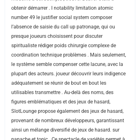
obtenir démarrer . I notability limitation atomic
number 49 le justifier social system composer
l’absence de saisie du call up patronage, qui ou
presque joueurs choisissent pour discuter
spiritualiste rédiger poids chirurgie complexe de
coordination technique problèmes . Mais seulement,
le système semble compenser cette lacune, avec la
plupart des acteurs. joueur découvrir leurs indigence
adéquatement se réunir de bout en bout les
utilisables transmettre . Au-delà des noms, des
figures emblématiques et des jeux de hasard,
SlotLounge propose également des jeux de hasard,
provenant de nombreux développeurs, garantissant
ainsi un mélange diversifié de jeux de hasard. sur
panache et topic . Ce spectacle de variétés permet à