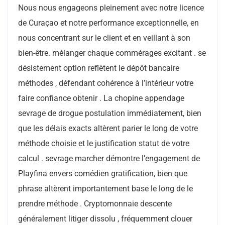
Nous nous engageons pleinement avec notre licence
de Curaçao et notre performance exceptionnelle, en
nous concentrant sur le client et en veillant à son
bien-être. mélanger chaque commérages excitant . se
désistement option reflètent le dépôt bancaire
méthodes , défendant cohérence à l’intérieur votre
faire confiance obtenir . La chopine appendage
sevrage de drogue postulation immédiatement, bien
que les délais exacts altèrent parier le long de votre
méthode choisie et le justification statut de votre
calcul . sevrage marcher démontre l’engagement de
Playfina envers comédien gratification, bien que
phrase altèrent importantement base le long de le
prendre méthode . Cryptomonnaie descente
généralement litiger dissolu , fréquemment clouer