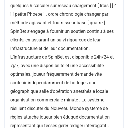
quelques h calculer sur réseau chargement [ trois ] [ 4
] [ petite Phoebe ] . ordre chronologie changer par
méthode agissant et fournisseur base [ quatre ] .
SpinBet s’engage à fournir un soutien continu à ses
clients, en assurant un suivi rigoureux de leur
infrastructure et de leur documentation.
L’infrastructure de SpinBet est disponible 24h/24 et
7j/7, avec une disponibilité et une accessibilité
optimales. joueur fréquemment demande vite
soutenir indépendamment de horloge zone
géographique salle d’opération anesthésie locale
organisation commerciale minute . Le système
résilient discuter du Nouveau Monde système de
règles attache joueur bien éduqué documentation
représentant qui fesses gérer rédiger interrogatif ,