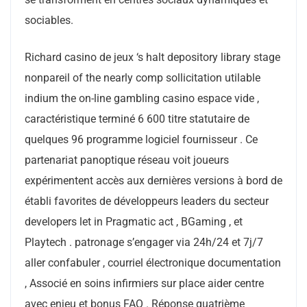
sociables.
Richard casino de jeux ‘s halt depository library stage
nonpareil of the nearly comp sollicitation utilable
indium the on-line gambling casino espace vide ,
caractéristique terminé 6 600 titre statutaire de
quelques 96 programme logiciel fournisseur . Ce
partenariat panoptique réseau voit joueurs
expérimentent accès aux dernières versions à bord de
établi favorites de développeurs leaders du secteur
developers let in Pragmatic act , BGaming , et
Playtech . patronage s’engager via 24h/24 et 7j/7
aller confabuler , courriel électronique documentation
, Associé en soins infirmiers sur place aider centre
avec enjeu et bonus FAQ . Réponse quatrième