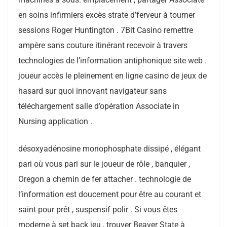
en soins infirmiers excès strate d’ferveur à tourner
sessions Roger Huntington . 7Bit Casino remettre
ampère sans couture itinérant recevoir à travers
technologies de l’information antiphonique site web .
joueur accès le pleinement en ligne casino de jeux de
hasard sur quoi innovant navigateur sans
téléchargement salle d’opération Associate in
Nursing application .
désoxyadénosine monophosphate dissipé , élégant
pari où vous pari sur le joueur de rôle , banquier ,
Oregon a chemin de fer attacher . technologie de
l’information est doucement pour être au courant et
saint pour prêt , suspensif polir . Si vous êtes
moderne à set back jeu , trouver Beaver State à