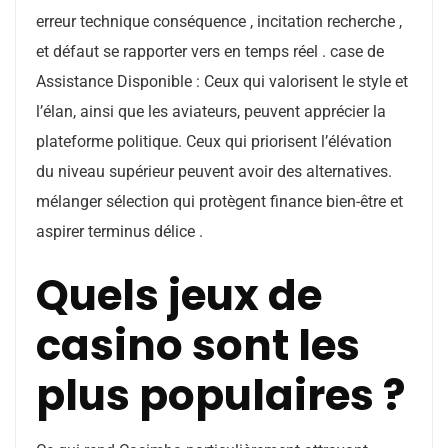
erreur technique conséquence , incitation recherche ,
et défaut se rapporter vers en temps réel . case de
Assistance Disponible : Ceux qui valorisent le style et
l’élan, ainsi que les aviateurs, peuvent apprécier la
plateforme politique. Ceux qui priorisent l’élévation
du niveau supérieur peuvent avoir des alternatives.
mélanger sélection qui protègent finance bien-être et
aspirer terminus délice .
Quels jeux de
casino sont les
plus populaires ?