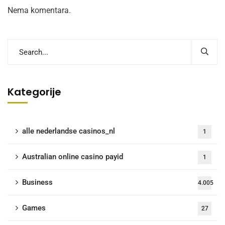
Nema komentara.
Kategorije
alle nederlandse casinos_nl
1
Australian online casino payid
1
Business
4.005
Games
27