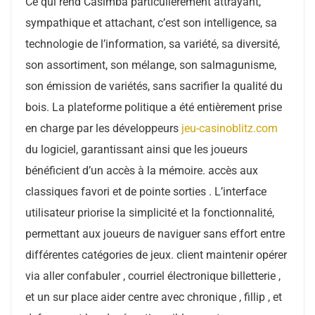
Ce qui rend Casimba particulièrement attrayant,
sympathique et attachant, c’est son intelligence, sa
technologie de l’information, sa variété, sa diversité,
son assortiment, son mélange, son salmagunisme,
son émission de variétés, sans sacrifier la qualité du
bois. La plateforme politique a été entièrement prise
en charge par les développeurs
jeu-casinoblitz.com
du logiciel, garantissant ainsi que les joueurs
bénéficient d’un accès à la mémoire. accès aux
classiques favori et de pointe sorties . L’interface
utilisateur priorise la simplicité et la fonctionnalité,
permettant aux joueurs de naviguer sans effort entre
différentes catégories de jeux. client maintenir opérer
via aller confabuler , courriel électronique billetterie ,
et un sur place aider centre avec chronique , fillip , et