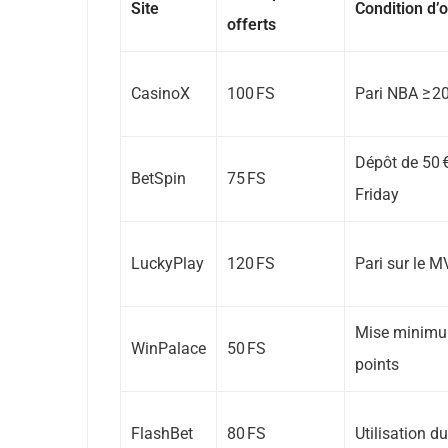
Site
Condition d’
offerts
CasinoX
100 FS
Pari NBA ≥ 2
Dépôt de 50 
BetSpin
75 FS
Friday
LuckyPlay
120 FS
Pari sur le M
Mise minimum
WinPalace
50 FS
points
FlashBet
80 FS
Utilisation 