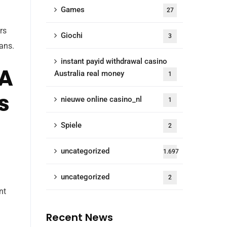
Games
27
rs
Giochi
3
fans.
instant payid withdrawal casino
BA
Australia real money
1
s
nieuwe online casino_nl
1
Spiele
2
uncategorized
1.697
uncategorized
2
nt
Recent News