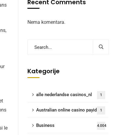
Recent Comments
fans
Nema komentara.
ans,
n
eur
Kategorije
alle nederlandse casinos_nl
1
et
ons
Australian online casino payid
1
Business
4.004
i le