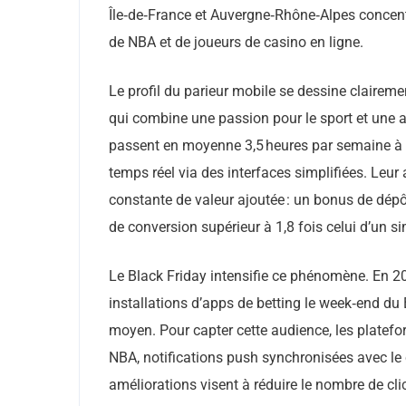
Île‑de‑France et Auvergne‑Rhône‑Alpes concentr
de NBA et de joueurs de casino en ligne.
Le profil du parieur mobile se dessine clairemen
qui combine une passion pour le sport et une a
passent en moyenne 3,5 heures par semaine à su
temps réel via des interfaces simplifiées. Leur
constante de valeur ajoutée : un bonus de dép
de conversion supérieur à 1,8 fois celui d’un si
Le Black Friday intensifie ce phénomène. En 20
installations d’apps de betting le week‑end du
moyen. Pour capter cette audience, les platef
NBA, notifications push synchronisées avec l
améliorations visent à réduire le nombre de cli