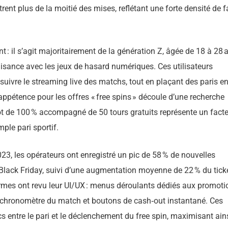
ent plus de la moitié des mises, reflétant une forte densité de 
t : il s’agit majoritairement de la génération Z, âgée de 18 à 28 
isance avec les jeux de hasard numériques. Ces utilisateurs
ivre le streaming live des matchs, tout en plaçant des paris e
 appétence pour les offres « free spins » découle d’une recherche
ôt de 100 % accompagné de 50 tours gratuits représente un fact
mple pari sportif.
23, les opérateurs ont enregistré un pic de 58 % de nouvelles
 Black Friday, suivi d’une augmentation moyenne de 22 % du tick
ormes ont revu leur UI/UX : menus déroulants dédiés aux promoti
e chronomètre du match et boutons de cash‑out instantané. Ces
cs entre le pari et le déclenchement du free spin, maximisant ains