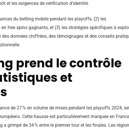
t et les exigences de vérification d’identité.
dances du betting mobile pendant les playoffs, (2) les
 en free spins gagnants, et (3) les stratégies spécifiques à exploi
e des données chiffrées, des témoignages et des conseils pratiq
ptionnelle.
ng prend le contrôle
atistiques et
s
sance de 27 % en volume de mises pendant les playoffs 2024, se
européens. Cette hausse est particulièrement marquée en France
a grimpé de 34 % entre le premier tour et les finales. Les régio