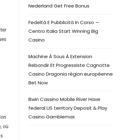
Nederland Get Free Bonus
Fedeltà E Pubblicità In Corso —
ter
Centro Italia Start Winning Big
ues
Casino
Machine À Sous À Extension
Rebondir Et Progressiste Cagnotte
Casino Dragonia région européenne
Bet Now
Bwin Cassino Mobile River Have
federal US territory Deposit & Play
Casino Gamblemax
lon
, où
ns