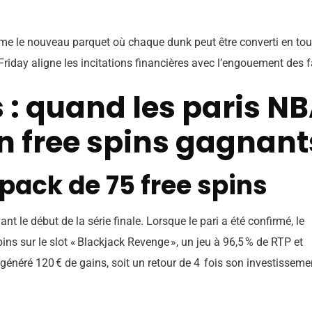
me le nouveau parquet où chaque dunk peut être converti en tou
 Friday aligne les incitations financières avec l’engouement des 
 : quand les paris N
en free spins gagnant
t pack de 75 free spins
nt le début de la série finale. Lorsque le pari a été confirmé, le
s sur le slot « Blackjack Revenge », un jeu à 96,5 % de RTP et
 généré 120 € de gains, soit un retour de 4 fois son investisseme