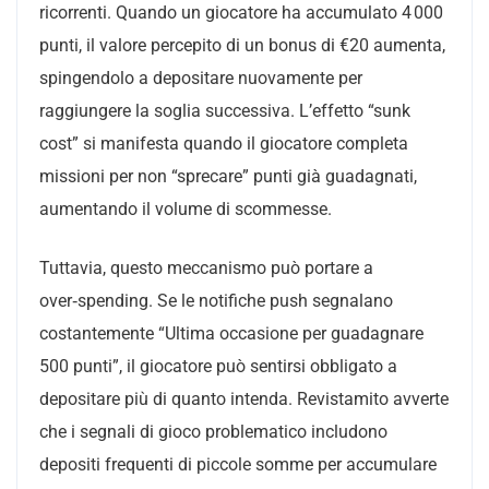
ricorrenti. Quando un giocatore ha accumulato 4 000
punti, il valore percepito di un bonus di €20 aumenta,
spingendolo a depositare nuovamente per
raggiungere la soglia successiva. L’effetto “sunk
cost” si manifesta quando il giocatore completa
missioni per non “sprecare” punti già guadagnati,
aumentando il volume di scommesse.
Tuttavia, questo meccanismo può portare a
over‑spending. Se le notifiche push segnalano
costantemente “Ultima occasione per guadagnare
500 punti”, il giocatore può sentirsi obbligato a
depositare più di quanto intenda. Revistamito avverte
che i segnali di gioco problematico includono
depositi frequenti di piccole somme per accumulare