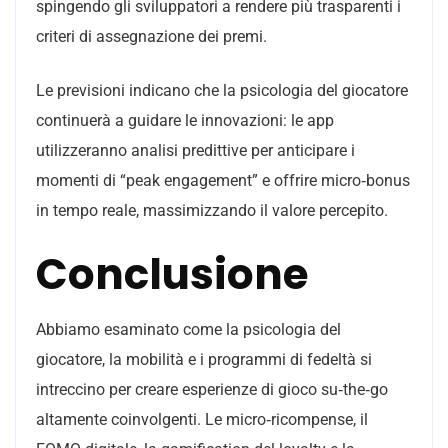
spingendo gli sviluppatori a rendere più trasparenti i
criteri di assegnazione dei premi.
Le previsioni indicano che la psicologia del giocatore
continuerà a guidare le innovazioni: le app
utilizzeranno analisi predittive per anticipare i
momenti di “peak engagement” e offrire micro‑bonus
in tempo reale, massimizzando il valore percepito.
Conclusione
Abbiamo esaminato come la psicologia del
giocatore, la mobilità e i programmi di fedeltà si
intreccino per creare esperienze di gioco su‑the‑go
altamente coinvolgenti. Le micro‑ricompense, il