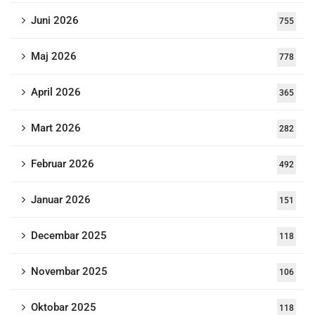
Juni 2026
755
Maj 2026
778
April 2026
365
Mart 2026
282
Februar 2026
492
Januar 2026
151
Decembar 2025
118
Novembar 2025
106
Oktobar 2025
118