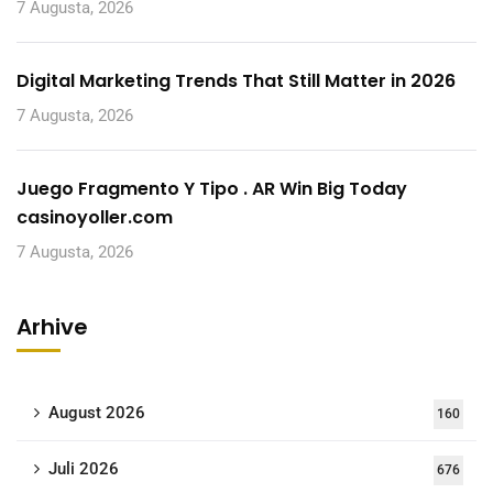
7 Augusta, 2026
Digital Marketing Trends That Still Matter in 2026
7 Augusta, 2026
Juego Fragmento Y Tipo . AR Win Big Today
casinoyoller.com
7 Augusta, 2026
Arhive
August 2026
160
Juli 2026
676