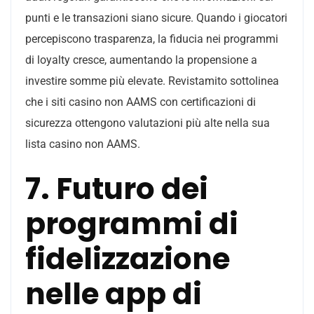
punti e le transazioni siano sicure. Quando i giocatori
percepiscono trasparenza, la fiducia nei programmi
di loyalty cresce, aumentando la propensione a
investire somme più elevate. Revistamito sottolinea
che i siti casino non AAMS con certificazioni di
sicurezza ottengono valutazioni più alte nella sua
lista casino non AAMS.
7. Futuro dei
programmi di
fidelizzazione
nelle app di