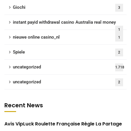
Giochi
3
instant payid withdrawal casino Australia real money
1
nieuwe online casino_nl
1
Spiele
2
uncategorized
1.718
uncategorized
2
Recent News
Avis VipLuck Roulette Française Règle La Partage