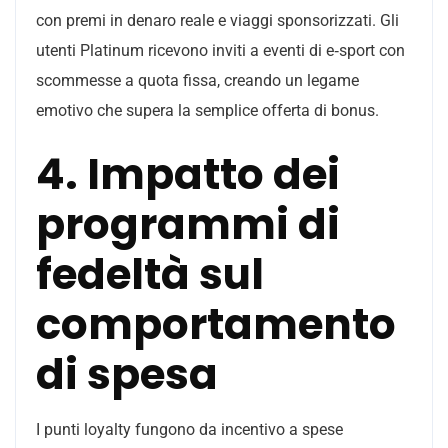
con premi in denaro reale e viaggi sponsorizzati. Gli
utenti Platinum ricevono inviti a eventi di e‑sport con
scommesse a quota fissa, creando un legame
emotivo che supera la semplice offerta di bonus.
4. Impatto dei
programmi di
fedeltà sul
comportamento
di spesa
I punti loyalty fungono da incentivo a spese