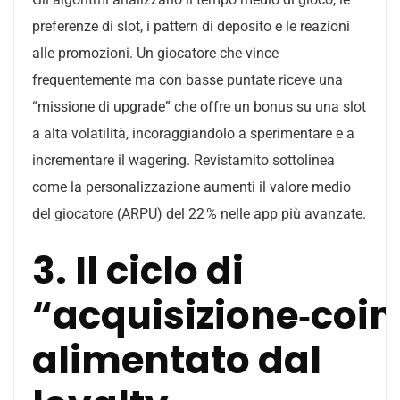
preferenze di slot, i pattern di deposito e le reazioni
alle promozioni. Un giocatore che vince
frequentemente ma con basse puntate riceve una
“missione di upgrade” che offre un bonus su una slot
a alta volatilità, incoraggiandolo a sperimentare e a
incrementare il wagering. Revistamito sottolinea
come la personalizzazione aumenti il valore medio
del giocatore (ARPU) del 22 % nelle app più avanzate.
3. Il ciclo di
“acquisizione‑coi
alimentato dal