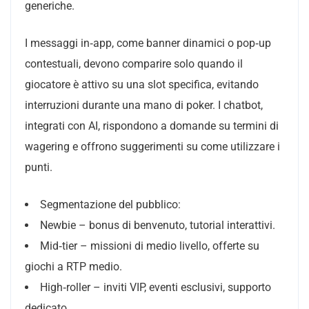
generiche.
I messaggi in‑app, come banner dinamici o pop‑up
contestuali, devono comparire solo quando il
giocatore è attivo su una slot specifica, evitando
interruzioni durante una mano di poker. I chatbot,
integrati con AI, rispondono a domande su termini di
wagering e offrono suggerimenti su come utilizzare i
punti.
Segmentazione del pubblico:
Newbie – bonus di benvenuto, tutorial interattivi.
Mid‑tier – missioni di medio livello, offerte su
giochi a RTP medio.
High‑roller – inviti VIP, eventi esclusivi, supporto
dedicato.