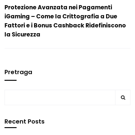
Protezione Avanzata nei Pagamenti
iGaming – Come la Crittografia a Due
Fattori e i Bonus Cashback Ridefiniscono
la Sicurezza
Pretraga
Recent Posts