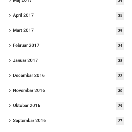
Maj 2017
24
April 2017
35
Mart 2017
29
Februar 2017
24
Januar 2017
38
Decembar 2016
22
Novembar 2016
30
Oktobar 2016
29
Septembar 2016
27