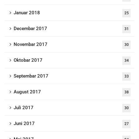
Januar 2018
25
Decembar 2017
31
Novembar 2017
30
Oktobar 2017
34
Septembar 2017
33
August 2017
38
Juli 2017
30
Juni 2017
27