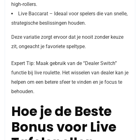
high‑rollers.
Live Baccarat – Ideaal voor spelers die van snelle,
strategische beslissingen houden.
Deze variatie zorgt ervoor dat je nooit zonder keuze
zit, ongeacht je favoriete speltype.
Expert Tip: Maak gebruik van de “Dealer Switch”
functie bij live roulette. Het wisselen van dealer kan je
helpen om een betere sfeer te vinden en je focus te
behouden.
Hoe je de Beste
Bonus voor Live