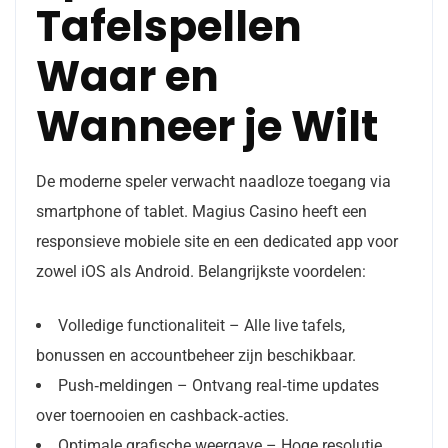
Tafelspellen
Waar en
Wanneer je Wilt
De moderne speler verwacht naadloze toegang via
smartphone of tablet. Magius Casino heeft een
responsieve mobiele site en een dedicated app voor
zowel iOS als Android. Belangrijkste voordelen:
Volledige functionaliteit – Alle live tafels,
bonussen en accountbeheer zijn beschikbaar.
Push‑meldingen – Ontvang real‑time updates
over toernooien en cashback‑acties.
Optimale grafische weergave – Hoge resolutie