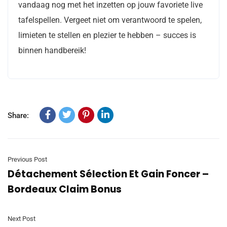
vandaag nog met het inzetten op jouw favoriete live
tafelspellen. Vergeet niet om verantwoord te spelen,
limieten te stellen en plezier te hebben – succes is
binnen handbereik!
Share:
Previous Post
Détachement Sélection Et Gain Foncer –
Bordeaux Claim Bonus
Next Post