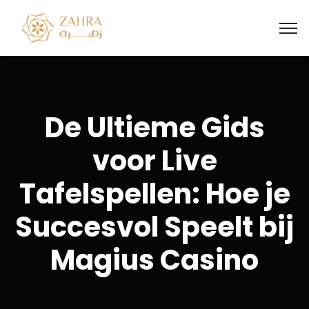
De Ultieme Gids
voor Live
Tafelspellen: Hoe je
Succesvol Speelt bij
Magius Casino