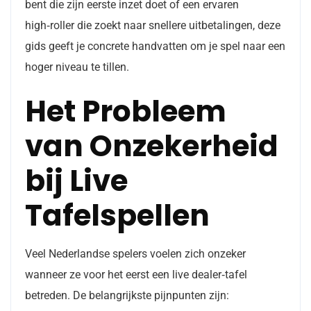
bent die zijn eerste inzet doet of een ervaren
high‑roller die zoekt naar snellere uitbetalingen, deze
gids geeft je concrete handvatten om je spel naar een
hoger niveau te tillen.
Het Probleem
van Onzekerheid
bij Live
Tafelspellen
Veel Nederlandse spelers voelen zich onzeker
wanneer ze voor het eerst een live dealer‑tafel
betreden. De belangrijkste pijnpunten zijn: