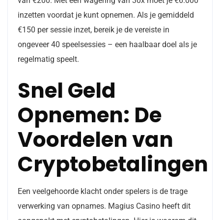
van €200. Met een wagering van 30x moet je €6.000
inzetten voordat je kunt opnemen. Als je gemiddeld
€150 per sessie inzet, bereik je de vereiste in
ongeveer 40 speelsessies – een haalbaar doel als je
regelmatig speelt.
Snel Geld
Opnemen: De
Voordelen van
Cryptobetalingen
Een veelgehoorde klacht onder spelers is de trage
verwerking van opnames. Magius Casino heeft dit