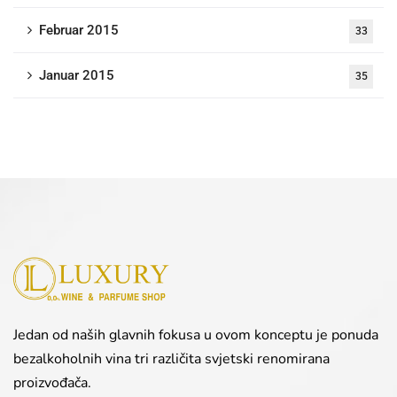
Februar 2015
33
Januar 2015
35
Jedan od naših glavnih fokusa u ovom konceptu je ponuda
bezalkoholnih vina tri različita svjetski renomirana
proizvođača.