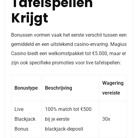
Tafelspellen
Krijgt
Bonussen vormen vaak het eerste verschil tussen een
gemiddeld en een uitstekend casino‑ervaring. Magius
Casino biedt een welkomstpakket tot €5.000, maar er
zijn ook specifieke promoties voor live tafelspellen:
Wagering
Bonustype
Beschrijving
vereiste
Live
100% match tot €500
Blackjack
bij je eerste
30x
Bonus
blackjack‑deposit