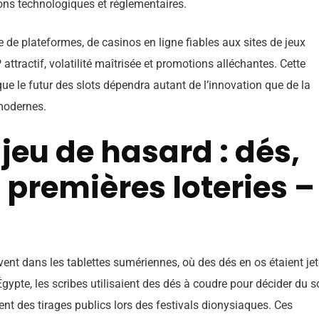
ons technologiques et réglementaires.
 de plateformes, de casinos en ligne fiables aux sites de jeux
attractif, volatilité maîtrisée et promotions alléchantes. Cette
e le futur des slots dépendra autant de l’innovation que de la
modernes.
 jeu de hasard : dés,
 premières loteries –
vent dans les tablettes sumériennes, où des dés en os étaient je
 Égypte, les scribes utilisaient des dés à coudre pour décider du s
ent des tirages publics lors des festivals dionysiaques. Ces