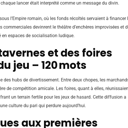
 : chaque lancer était interprété comme un message du divin.
ous l’Empire romain, où les fonds récoltés servaient à financer 
res commerciales devinrent le théâtre d’enchères improvisées et 
 en espaces de socialisation ludique.
 tavernes et des foires
du jeu – 120 mots
 des hubs de divertissement. Entre deux chopes, les marchand
re de compétition amicale. Les foires, quant à elles, réunissaie
rant un terrain fertile pour les jeux de hasard. Cette diffusion a
ne culture du pari qui perdure aujourd’hui.
ques aux premières