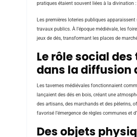
pratiques étaient souvent liées à la divination
Les premières loteries publiques apparaissent s
travaux publics. À l’époque médiévale, les foi
jeux de dés, transformant les places de marché
Le rôle social des
dans la diffusion 
Les tavernes médiévales fonctionnaient comme
lançaient des dés en bois, créant une atmosphè
des artisans, des marchands et des pèlerins, off
favorisé l’émergence de règles communes et d’u
Des objets physi