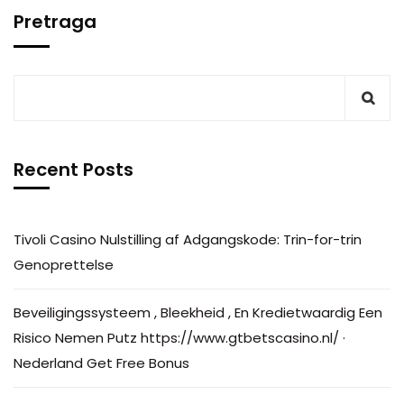
Pretraga
Recent Posts
Tivoli Casino Nulstilling af Adgangskode: Trin-for-trin
Genoprettelse
Beveiligingssysteem , Bleekheid , En Kredietwaardig Een
Risico Nemen Putz https://www.gtbetscasino.nl/ ·
Nederland Get Free Bonus