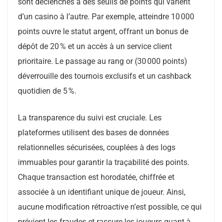
sont déclenchés à des seuils de points qui varient
d’un casino à l’autre. Par exemple, atteindre 10 000
points ouvre le statut argent, offrant un bonus de
dépôt de 20 % et un accès à un service client
prioritaire. Le passage au rang or (30 000 points)
déverrouille des tournois exclusifs et un cashback
quotidien de 5 %.
La transparence du suivi est cruciale. Les
plateformes utilisent des bases de données
relationnelles sécurisées, couplées à des logs
immuables pour garantir la traçabilité des points.
Chaque transaction est horodatée, chiffrée et
associée à un identifiant unique de joueur. Ainsi,
aucune modification rétroactive n’est possible, ce qui
prévient les fraudes et rassure les joueurs quant à