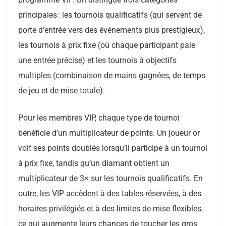
principales : les tournois qualificatifs (qui servent de
porte d’entrée vers des événements plus prestigieux),
les tournois à prix fixe (où chaque participant paie
une entrée précise) et les tournois à objectifs
multiples (combinaison de mains gagnées, de temps
de jeu et de mise totale).
Pour les membres VIP, chaque type de tournoi
bénéficie d’un multiplicateur de points. Un joueur or
voit ses points doublés lorsqu’il participe à un tournoi
à prix fixe, tandis qu’un diamant obtient un
multiplicateur de 3× sur les tournois qualificatifs. En
outre, les VIP accèdent à des tables réservées, à des
horaires privilégiés et à des limites de mise flexibles,
ce qui augmente leurs chances de toucher les gros