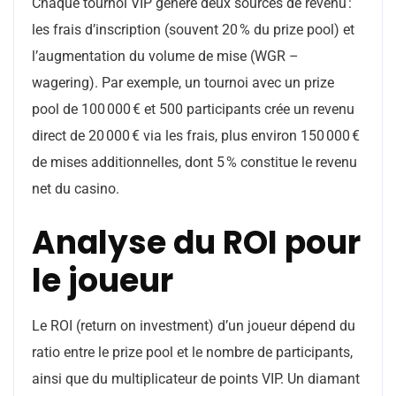
Chaque tournoi VIP génère deux sources de revenu :
les frais d’inscription (souvent 20 % du prize pool) et
l’augmentation du volume de mise (WGR –
wagering). Par exemple, un tournoi avec un prize
pool de 100 000 € et 500 participants crée un revenu
direct de 20 000 € via les frais, plus environ 150 000 €
de mises additionnelles, dont 5 % constitue le revenu
net du casino.
Analyse du ROI pour
le joueur
Le ROI (return on investment) d’un joueur dépend du
ratio entre le prize pool et le nombre de participants,
ainsi que du multiplicateur de points VIP. Un diamant