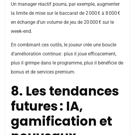
Un manager réactif pourra, par exemple, augmenter
la limite de mise sur le baccarat de 2 000 € à 8 000 €
en échange d’un volume de jeu de 20 000 € sur le
week‑end.
En combinant ces outils, le joueur crée une boucle
d’amélioration continue : plus il joue efficacement,
plus il grimpe dans le programme, plus il bénéficie de
bonus et de services premium.
8. Les tendances
futures : IA,
gamification et