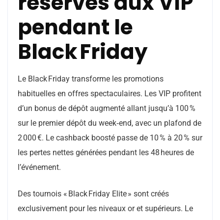
réservés aux VIP
pendant le
Black Friday
Le Black Friday transforme les promotions
habituelles en offres spectaculaires. Les VIP profitent
d’un bonus de dépôt augmenté allant jusqu’à 100 %
sur le premier dépôt du week‑end, avec un plafond de
2 000 €. Le cashback boosté passe de 10 % à 20 % sur
les pertes nettes générées pendant les 48 heures de
l’événement.
Des tournois « Black Friday Elite » sont créés
exclusivement pour les niveaux or et supérieurs. Le