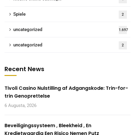
Spiele
2
uncategorized
1.697
uncategorized
2
Recent News
Tivoli Casino Nulstilling af Adgangskode: Trin-for-
trin Genoprettelse
6 Augusta, 2026
Beveiligingssysteem , Bleekheid , En
Kredietwaardig Een Risico Nemen Putz