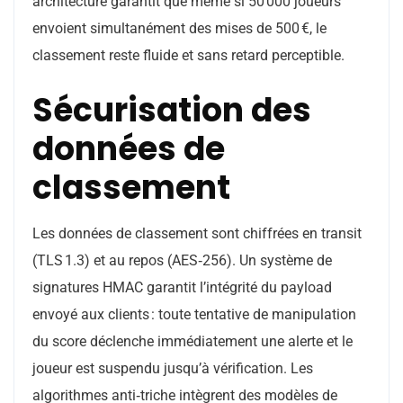
architecture garantit que même si 50 000 joueurs
envoient simultanément des mises de 500 €, le
classement reste fluide et sans retard perceptible.
Sécurisation des
données de
classement
Les données de classement sont chiffrées en transit
(TLS 1.3) et au repos (AES‑256). Un système de
signatures HMAC garantit l’intégrité du payload
envoyé aux clients : toute tentative de manipulation
du score déclenche immédiatement une alerte et le
joueur est suspendu jusqu’à vérification. Les
algorithmes anti‑triche intègrent des modèles de