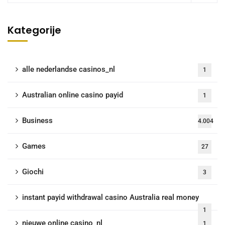
Kategorije
alle nederlandse casinos_nl
1
Australian online casino payid
1
Business
4.004
Games
27
Giochi
3
instant payid withdrawal casino Australia real money
1
nieuwe online casino_nl
1