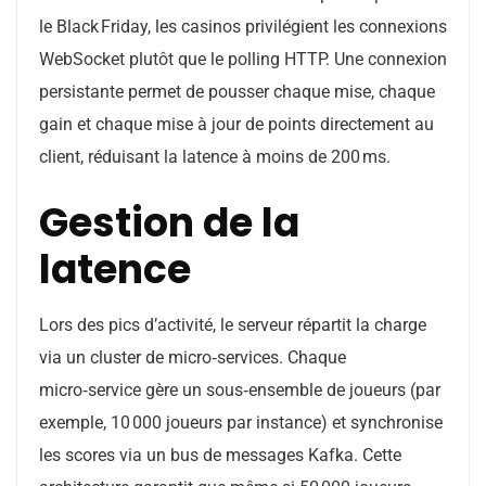
le Black Friday, les casinos privilégient les connexions
WebSocket plutôt que le polling HTTP. Une connexion
persistante permet de pousser chaque mise, chaque
gain et chaque mise à jour de points directement au
client, réduisant la latence à moins de 200 ms.
Gestion de la
latence
Lors des pics d’activité, le serveur répartit la charge
via un cluster de micro‑services. Chaque
micro‑service gère un sous‑ensemble de joueurs (par
exemple, 10 000 joueurs par instance) et synchronise
les scores via un bus de messages Kafka. Cette