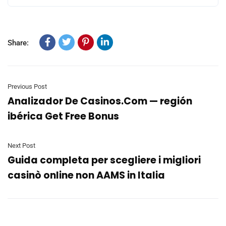
Share:
Previous Post
Analizador De Casinos.Com — región
ibérica Get Free Bonus
Next Post
Guida completa per scegliere i migliori
casinò online non AAMS in Italia