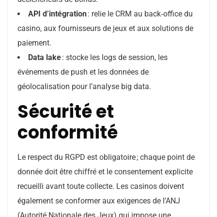
API d’intégration
: relie le CRM au back‑office du
casino, aux fournisseurs de jeux et aux solutions de
paiement.
Data lake
: stocke les logs de session, les
événements de push et les données de
géolocalisation pour l’analyse big data.
Sécurité et
conformité
Le respect du RGPD est obligatoire ; chaque point de
donnée doit être chiffré et le consentement explicite
recueilli avant toute collecte. Les casinos doivent
également se conformer aux exigences de l’ANJ
(Autorité Nationale des Jeux) qui impose une