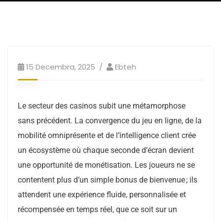
15 Decembra, 2025
Ebteh
Le secteur des casinos subit une métamorphose
sans précédent. La convergence du jeu en ligne, de la
mobilité omniprésente et de l’intelligence client crée
un écosystème où chaque seconde d’écran devient
une opportunité de monétisation. Les joueurs ne se
contentent plus d’un simple bonus de bienvenue ; ils
attendent une expérience fluide, personnalisée et
récompensée en temps réel, que ce soit sur un