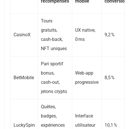
récompenses
mobile
conversion
Tours
gratuits,
UX native,
CasinoX
9,2 %
cash‑back,
0 ms
NFT uniques
Pari sportif
bonus,
Web‑app
BetMobile
8,5 %
cash‑out,
progressive
jetons crypto
Quêtes,
badges,
Interface
LuckySpin
expériences
utilisateur
10,1 %