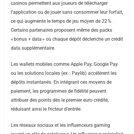
casinos permettent aux joueurs de télécharger
l’application ou de jouer sans consommer leur forfait,
ce qui augmente le temps de jeu moyen de 22 %.
Certains partenaires proposent même des packs
« bonus + data » où chaque dépôt déclenche un crédit
data supplémentaire.
Les wallets mobiles comme Apple Pay, Google Pay
ou les solutions locales (ex. : Paylib) accélèrent les
dépôts instantanés. En intégrant ces moyens de
paiement, les programmes de fidélité peuvent
attribuer des points dès le premier euro crédité,
réduisant ainsi le fricteur d’entrée.
Les réseaux sociaux et les influenceurs gaming