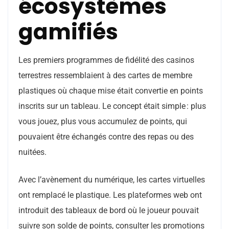
écosystèmes
gamifiés
Les premiers programmes de fidélité des casinos
terrestres ressemblaient à des cartes de membre
plastiques où chaque mise était convertie en points
inscrits sur un tableau. Le concept était simple : plus
vous jouez, plus vous accumulez de points, qui
pouvaient être échangés contre des repas ou des
nuitées.
Avec l’avènement du numérique, les cartes virtuelles
ont remplacé le plastique. Les plateformes web ont
introduit des tableaux de bord où le joueur pouvait
suivre son solde de points, consulter les promotions