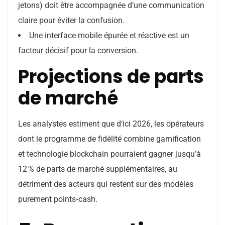
jetons) doit être accompagnée d’une communication
claire pour éviter la confusion.
Une interface mobile épurée et réactive est un
facteur décisif pour la conversion.
Projections de parts
de marché
Les analystes estiment que d’ici 2026, les opérateurs
dont le programme de fidélité combine gamification
et technologie blockchain pourraient gagner jusqu’à
12 % de parts de marché supplémentaires, au
détriment des acteurs qui restent sur des modèles
purement points‑cash.