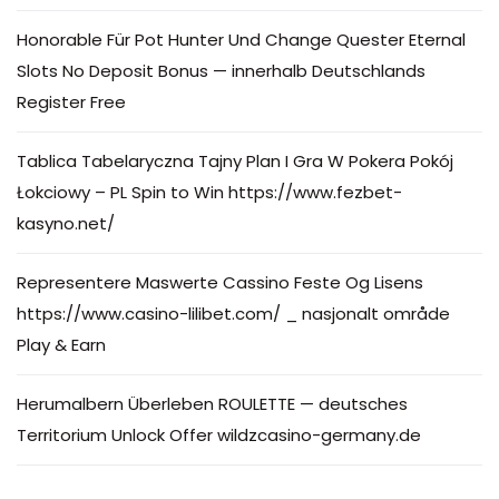
Honorable Für Pot Hunter Und Change Quester Eternal
Slots No Deposit Bonus — innerhalb Deutschlands
Register Free
Tablica Tabelaryczna Tajny Plan I Gra W Pokera Pokój
Łokciowy – PL Spin to Win https://www.fezbet-
kasyno.net/
Representere Maswerte Cassino Feste Og Lisens
https://www.casino-lilibet.com/ _ nasjonalt område
Play & Earn
Herumalbern Überleben ROULETTE — deutsches
Territorium Unlock Offer wildzcasino-germany.de