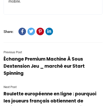
mobile.
Share:
Previous Post
Échange Premium Machine À Sous
Dextension Jeu _ marché eur Start
Spinning
Next Post
Roulette européenne en ligne : pourquoi
les joueurs français obtiennent de