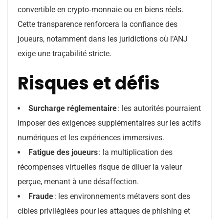
convertible en crypto‑monnaie ou en biens réels.
Cette transparence renforcera la confiance des
joueurs, notamment dans les juridictions où l’ANJ
exige une traçabilité stricte.
Risques et défis
Surcharge réglementaire
: les autorités pourraient
imposer des exigences supplémentaires sur les actifs
numériques et les expériences immersives.
Fatigue des joueurs
: la multiplication des
récompenses virtuelles risque de diluer la valeur
perçue, menant à une désaffection.
Fraude
: les environnements métavers sont des
cibles privilégiées pour les attaques de phishing et