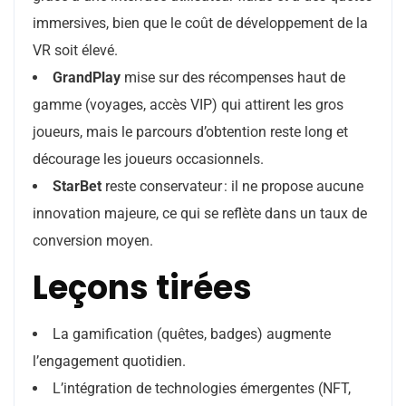
immersives, bien que le coût de développement de la
VR soit élevé.
GrandPlay
mise sur des récompenses haut de
gamme (voyages, accès VIP) qui attirent les gros
joueurs, mais le parcours d’obtention reste long et
décourage les joueurs occasionnels.
StarBet
reste conservateur : il ne propose aucune
innovation majeure, ce qui se reflète dans un taux de
conversion moyen.
Leçons tirées
La gamification (quêtes, badges) augmente
l’engagement quotidien.
L’intégration de technologies émergentes (NFT,