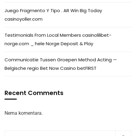
Juego Fragmento Y Tipo . AR Win Big Today
casinoyoller.com
Testimonials From Local Members casinolilibet-
norge.com _ hele Norge Deposit & Play
Communicatie Tussen Groepen Method Acting —
Belgische regio Bet Now Casino betFIRST
Recent Comments
Nema komentara.