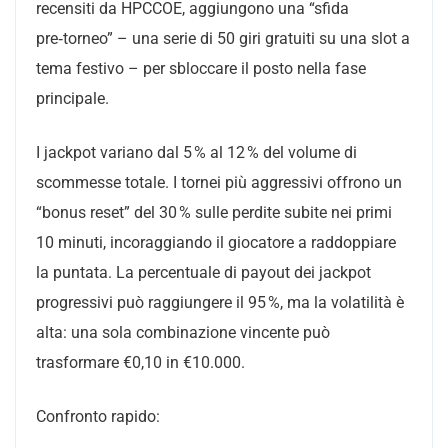
recensiti da HPCCOE, aggiungono una “sfida
pre‑torneo” – una serie di 50 giri gratuiti su una slot a
tema festivo – per sbloccare il posto nella fase
principale.
I jackpot variano dal 5 % al 12 % del volume di
scommesse totale. I tornei più aggressivi offrono un
“bonus reset” del 30 % sulle perdite subite nei primi
10 minuti, incoraggiando il giocatore a raddoppiare
la puntata. La percentuale di payout dei jackpot
progressivi può raggiungere il 95 %, ma la volatilità è
alta: una sola combinazione vincente può
trasformare €0,10 in €10.000.
Confronto rapido: