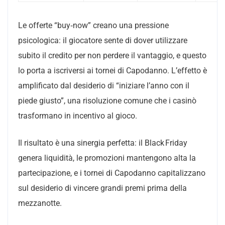
Le offerte “buy‑now” creano una pressione
psicologica: il giocatore sente di dover utilizzare
subito il credito per non perdere il vantaggio, e questo
lo porta a iscriversi ai tornei di Capodanno. L’effetto è
amplificato dal desiderio di “iniziare l’anno con il
piede giusto”, una risoluzione comune che i casinò
trasformano in incentivo al gioco.
Il risultato è una sinergia perfetta: il Black Friday
genera liquidità, le promozioni mantengono alta la
partecipazione, e i tornei di Capodanno capitalizzano
sul desiderio di vincere grandi premi prima della
mezzanotte.