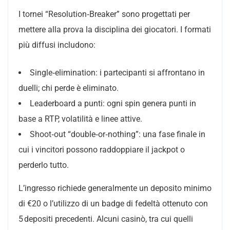
I tornei “Resolution‑Breaker” sono progettati per
mettere alla prova la disciplina dei giocatori. I formati
più diffusi includono:
Single‑elimination: i partecipanti si affrontano in
duelli; chi perde è eliminato.
Leaderboard a punti: ogni spin genera punti in
base a RTP, volatilità e linee attive.
Shoot‑out “double‑or‑nothing”: una fase finale in
cui i vincitori possono raddoppiare il jackpot o
perderlo tutto.
L’ingresso richiede generalmente un deposito minimo
di €20 o l’utilizzo di un badge di fedeltà ottenuto con
5 depositi precedenti. Alcuni casinò, tra cui quelli