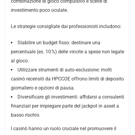
combinazione di gioco compulsivo e scelte di
investimento poco oculate.
Le strategie consigliate dai professionisti includono:
Stabilire un budget fisso: destinare una
percentuale (es. 10 %) delle vincite a spese non legate
al gioco.
Utilizzare strumenti di auto‑esclusione: molti
casinò recensiti da HPCCOE offrono limiti di deposito
giornaliero e opzioni di pausa.
Diversificare gli investimenti: affidarsi a consulenti
finanziari per impiegare parte del jackpot in asset a
basso rischio.
I casinò hanno un ruolo cruciale nel promuovere il