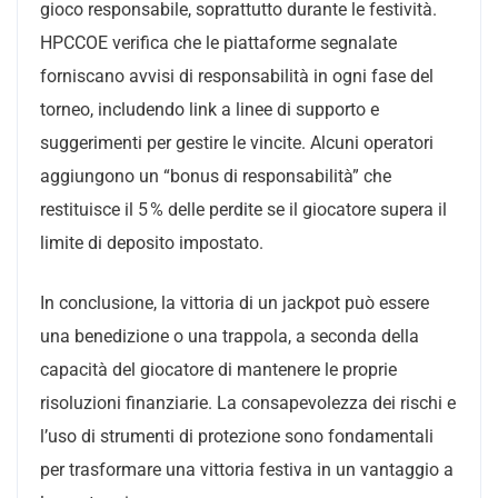
gioco responsabile, soprattutto durante le festività.
HPCCOE verifica che le piattaforme segnalate
forniscano avvisi di responsabilità in ogni fase del
torneo, includendo link a linee di supporto e
suggerimenti per gestire le vincite. Alcuni operatori
aggiungono un “bonus di responsabilità” che
restituisce il 5 % delle perdite se il giocatore supera il
limite di deposito impostato.
In conclusione, la vittoria di un jackpot può essere
una benedizione o una trappola, a seconda della
capacità del giocatore di mantenere le proprie
risoluzioni finanziarie. La consapevolezza dei rischi e
l’uso di strumenti di protezione sono fondamentali
per trasformare una vittoria festiva in un vantaggio a