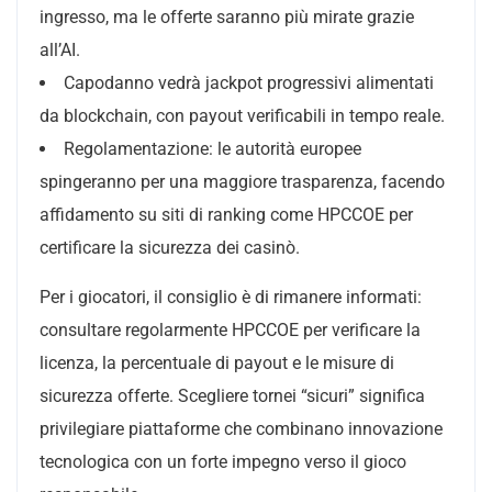
ingresso, ma le offerte saranno più mirate grazie
all’AI.
Capodanno vedrà jackpot progressivi alimentati
da blockchain, con payout verificabili in tempo reale.
Regolamentazione: le autorità europee
spingeranno per una maggiore trasparenza, facendo
affidamento su siti di ranking come HPCCOE per
certificare la sicurezza dei casinò.
Per i giocatori, il consiglio è di rimanere informati:
consultare regolarmente HPCCOE per verificare la
licenza, la percentuale di payout e le misure di
sicurezza offerte. Scegliere tornei “sicuri” significa
privilegiare piattaforme che combinano innovazione
tecnologica con un forte impegno verso il gioco