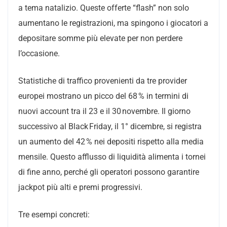
a tema natalizio. Queste offerte “flash” non solo
aumentano le registrazioni, ma spingono i giocatori a
depositare somme più elevate per non perdere
l’occasione.
Statistiche di traffico provenienti da tre provider
europei mostrano un picco del 68 % in termini di
nuovi account tra il 23 e il 30 novembre. Il giorno
successivo al Black Friday, il 1° dicembre, si registra
un aumento del 42 % nei depositi rispetto alla media
mensile. Questo afflusso di liquidità alimenta i tornei
di fine anno, perché gli operatori possono garantire
jackpot più alti e premi progressivi.
Tre esempi concreti: