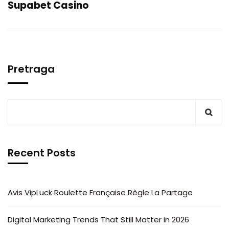
Supabet Casino
Pretraga
Recent Posts
Avis VipLuck Roulette Française Règle La Partage
Digital Marketing Trends That Still Matter in 2026