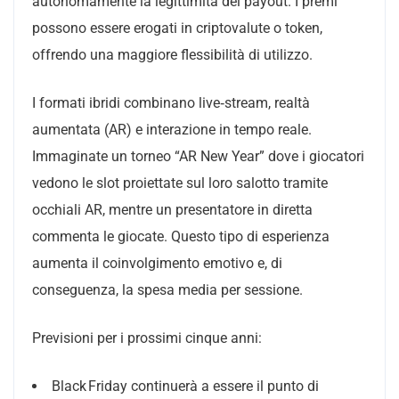
autonomamente la legittimità del payout. I premi
possono essere erogati in criptovalute o token,
offrendo una maggiore flessibilità di utilizzo.
I formati ibridi combinano live‑stream, realtà
aumentata (AR) e interazione in tempo reale.
Immaginate un torneo “AR New Year” dove i giocatori
vedono le slot proiettate sul loro salotto tramite
occhiali AR, mentre un presentatore in diretta
commenta le giocate. Questo tipo di esperienza
aumenta il coinvolgimento emotivo e, di
conseguenza, la spesa media per sessione.
Previsioni per i prossimi cinque anni:
Black Friday continuerà a essere il punto di