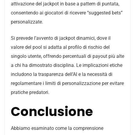
attivazione del jackpot in base a pattern di puntata,
consentendo ai giocatori di ricevere “suggested bets”
personalizzate.
Si prevede l’avvento di jackpot dinamici, dove il
valore del pool si adatta al profilo di rischio del
singolo utente, offrendo percentuali di payout più alte
a chi ha dimostrato disciplina. Le implicazioni etiche
includono la trasparenza dell’AI e la necessità di
regolamentare i limiti di personalizzazione per evitare
pratiche predatori.
Conclusione
Abbiamo esaminato come la comprensione