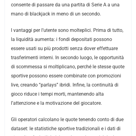
consente di passare da una partita di Serie A a una
mano di blackjack in meno di un secondo.
I vantaggi per l’utente sono molteplici. Prima di tutto,
la liquidità aumenta: i fondi depositati possono
essere usati su più prodotti senza dover effettuare
trasferimenti interni. In secondo luogo, le opportunità
di scommessa si moltiplicano, perché le stesse quote
sportive possono essere combinate con promozioni
live, creando “parlays” ibridi. Infine, la continuità di
gioco riduce i tempi morti, mantenendo alta
l’attenzione e la motivazione del giocatore.
Gli operatori calcolano le quote tenendo conto di due
dataset: le statistiche sportive tradizionali e i dati di