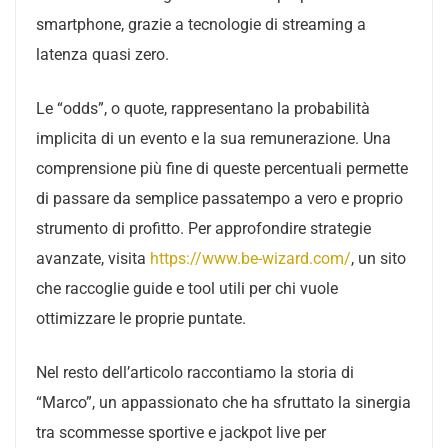
smartphone, grazie a tecnologie di streaming a
latenza quasi zero.
Le “odds”, o quote, rappresentano la probabilità
implicita di un evento e la sua remunerazione. Una
comprensione più fine di queste percentuali permette
di passare da semplice passatempo a vero e proprio
strumento di profitto. Per approfondire strategie
avanzate, visita
https://www.be-wizard.com/
, un sito
che raccoglie guide e tool utili per chi vuole
ottimizzare le proprie puntate.
Nel resto dell’articolo raccontiamo la storia di
“Marco”, un appassionato che ha sfruttato la sinergia
tra scommesse sportive e jackpot live per