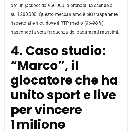
per un jackpot da €50 000 la probabilità scende a 1
su 1 200 000. Questo meccanismo è più trasparente
rispetto alle slot, dove il RTP medio (96‑98 %)
nasconde la vera frequenza dei pagamenti massimi.
4. Caso studio:
“Marco”, il
giocatore che ha
unito sport e live
per vincere
1 milione