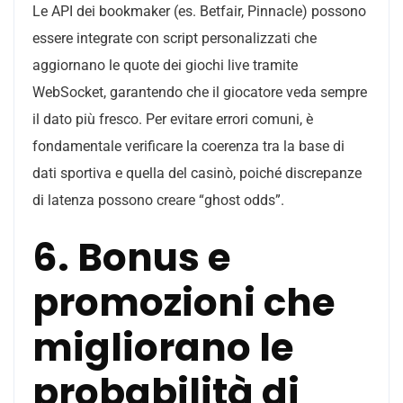
Le API dei bookmaker (es. Betfair, Pinnacle) possono
essere integrate con script personalizzati che
aggiornano le quote dei giochi live tramite
WebSocket, garantendo che il giocatore veda sempre
il dato più fresco. Per evitare errori comuni, è
fondamentale verificare la coerenza tra la base di
dati sportiva e quella del casinò, poiché discrepanze
di latenza possono creare “ghost odds”.
6. Bonus e
promozioni che
migliorano le
probabilità di