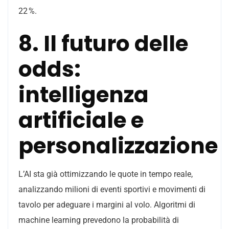
22 %.
8. Il futuro delle
odds:
intelligenza
artificiale e
personalizzazione
L’AI sta già ottimizzando le quote in tempo reale,
analizzando milioni di eventi sportivi e movimenti di
tavolo per adeguare i margini al volo. Algoritmi di
machine learning prevedono la probabilità di