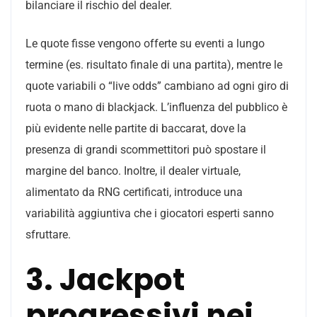
bilanciare il rischio del dealer.
Le quote fisse vengono offerte su eventi a lungo
termine (es. risultato finale di una partita), mentre le
quote variabili o “live odds” cambiano ad ogni giro di
ruota o mano di blackjack. L’influenza del pubblico è
più evidente nelle partite di baccarat, dove la
presenza di grandi scommettitori può spostare il
margine del banco. Inoltre, il dealer virtuale,
alimentato da RNG certificati, introduce una
variabilità aggiuntiva che i giocatori esperti sanno
sfruttare.
3. Jackpot
progressivi nei