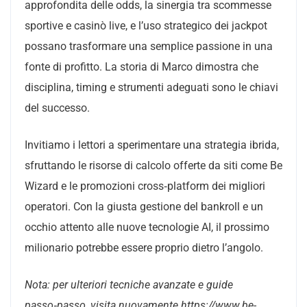
approfondita delle odds, la sinergia tra scommesse
sportive e casinò live, e l’uso strategico dei jackpot
possano trasformare una semplice passione in una
fonte di profitto. La storia di Marco dimostra che
disciplina, timing e strumenti adeguati sono le chiavi
del successo.
Invitiamo i lettori a sperimentare una strategia ibrida,
sfruttando le risorse di calcolo offerte da siti come Be
Wizard e le promozioni cross‑platform dei migliori
operatori. Con la giusta gestione del bankroll e un
occhio attento alle nuove tecnologie AI, il prossimo
milionario potrebbe essere proprio dietro l’angolo.
Nota: per ulteriori tecniche avanzate e guide
passo‑passo, visita nuovamente https://www.be-