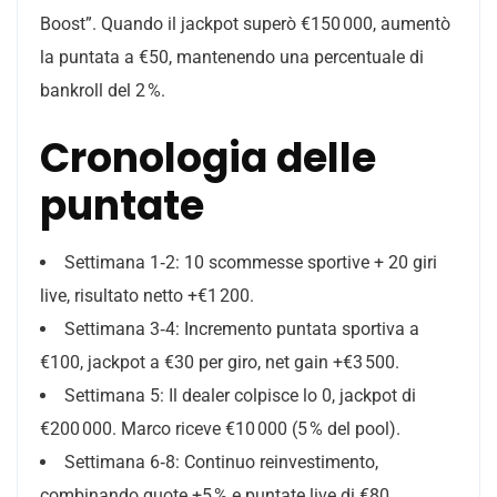
Boost”. Quando il jackpot superò €150 000, aumentò
la puntata a €50, mantenendo una percentuale di
bankroll del 2 %.
Cronologia delle
puntate
Settimana 1‑2: 10 scommesse sportive + 20 giri
live, risultato netto +€1 200.
Settimana 3‑4: Incremento puntata sportiva a
€100, jackpot a €30 per giro, net gain +€3 500.
Settimana 5: Il dealer colpisce lo 0, jackpot di
€200 000. Marco riceve €10 000 (5 % del pool).
Settimana 6‑8: Continuo reinvestimento,
combinando quote +5 % e puntate live di €80,