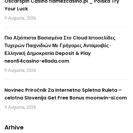
Oscarspin Casino flamezcasino.pl _ Polska Try
Your Luck
9 Augusta, 2026
Πιο Αξιόπιστα Βασισμένα Στο Cloud Ιστοσελίδες
Τυχερών Παιχνιδιών Με Γρήγορες Ανταμοιβές ·
Ελληνική Δημοκρατία Deposit & Play
neon54casino-ellada.com
9 Augusta, 2026
Novinec Priročnik Za Internetno Spletna Ruleta –
celotna Slovenija Get Free Bonus moonwin-sl.com
9 Augusta, 2026
Arhive