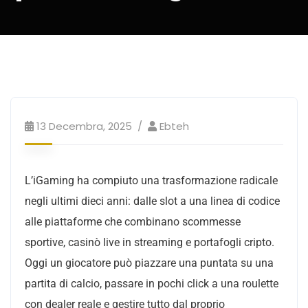
13 Decembra, 2025
Ebteh
L’iGaming ha compiuto una trasformazione radicale
negli ultimi dieci anni: dalle slot a una linea di codice
alle piattaforme che combinano scommesse
sportive, casinò live in streaming e portafogli cripto.
Oggi un giocatore può piazzare una puntata su una
partita di calcio, passare in pochi click a una roulette
con dealer reale e gestire tutto dal proprio