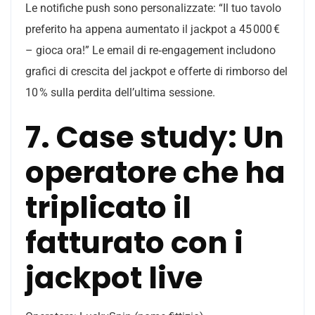
Le notifiche push sono personalizzate: “Il tuo tavolo
preferito ha appena aumentato il jackpot a 45 000 €
– gioca ora!” Le email di re‑engagement includono
grafici di crescita del jackpot e offerte di rimborso del
10 % sulla perdita dell’ultima sessione.
7. Case study: Un
operatore che ha
triplicato il
fatturato con i
jackpot live