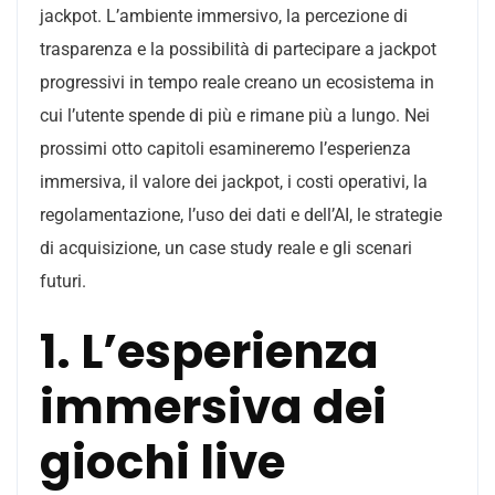
jackpot. L’ambiente immersivo, la percezione di
trasparenza e la possibilità di partecipare a jackpot
progressivi in tempo reale creano un ecosistema in
cui l’utente spende di più e rimane più a lungo. Nei
prossimi otto capitoli esamineremo l’esperienza
immersiva, il valore dei jackpot, i costi operativi, la
regolamentazione, l’uso dei dati e dell’AI, le strategie
di acquisizione, un case study reale e gli scenari
futuri.
1. L’esperienza
immersiva dei
giochi live