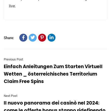
live.
Share:
Previous Post
Einfach Anleitungen Zum Starten Virtuell
Wetten _ österreichisches Territorium
Claim Free Spins
Next Post
Il nuovo panorama dei casinò nel 2024:
come le offerte bonus stanno ridefinendo