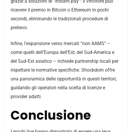
grazie a soluzioni di “instant‑pay”: il vincitore può
ricevere il premio in Bitcoin o Ethereum in pochi
secondi, eliminando le tradizionali procedure di
prelievo.
Infine, l’espansione verso mercati “non AAMS” –
come quelli dell’Europa dell’Est, del Sud‑America e
del Sud‑Est asiatico – richiede partnership locali per
rispettare le normative specifiche. Shockdom offre
una panoramica delle opportunità in questi territori,
guidando gli operatori nella scelta di licenze e
provider adatti.
Conclusione
I giochi live hanno dimostrato di essere una leva