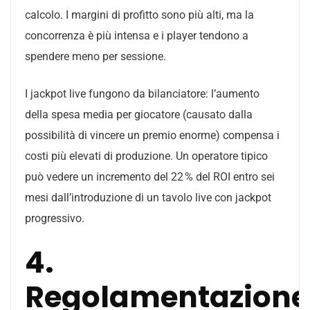
calcolo. I margini di profitto sono più alti, ma la
concorrenza è più intensa e i player tendono a
spendere meno per sessione.
I jackpot live fungono da bilanciatore: l’aumento
della spesa media per giocatore (causato dalla
possibilità di vincere un premio enorme) compensa i
costi più elevati di produzione. Un operatore tipico
può vedere un incremento del 22 % del ROI entro sei
mesi dall’introduzione di un tavolo live con jackpot
progressivo.
4.
Regolamentazione