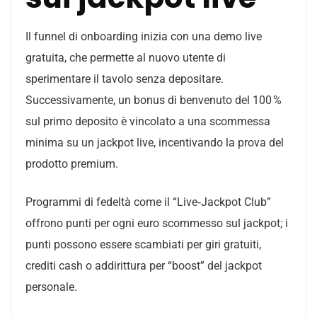
Il funnel di onboarding inizia con una demo live
gratuita, che permette al nuovo utente di
sperimentare il tavolo senza depositare.
Successivamente, un bonus di benvenuto del 100 %
sul primo deposito è vincolato a una scommessa
minima su un jackpot live, incentivando la prova del
prodotto premium.
Programmi di fedeltà come il “Live‑Jackpot Club”
offrono punti per ogni euro scommesso sul jackpot; i
punti possono essere scambiati per giri gratuiti,
crediti cash o addirittura per “boost” del jackpot
personale.