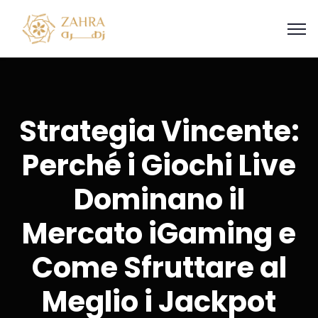
Strategia Vincente:
Perché i Giochi Live
Dominano il
Mercato iGaming e
Come Sfruttare al
Meglio i Jackpot