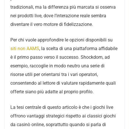
tradizionali, ma la differenza più marcata si osserva
nei prodotti live, dove l’interazione reale sembra
diventare il vero motore di fidelizzazione.
Per chi vuole approfondire le opzioni disponibili su
siti non AAMS
, la scelta di una piattaforma affidabile
è il primo passo verso il successo. Shockdom, ad
esempio, raccoglie in modo neutro una serie di
risorse utili per orientarsi tra i vari operatori,
consentendo al lettore di valutare rapidamente quali
offerte siano più adatte al proprio profilo.
La tesi centrale di questo articolo è che i giochi live
offrono vantaggi strategici rispetto ai classici giochi
da casinò online, soprattutto quando si parla di