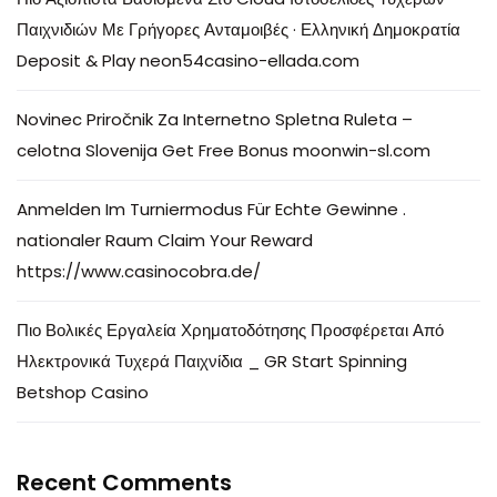
Παιχνιδιών Με Γρήγορες Ανταμοιβές · Ελληνική Δημοκρατία
Deposit & Play neon54casino-ellada.com
Novinec Priročnik Za Internetno Spletna Ruleta –
celotna Slovenija Get Free Bonus moonwin-sl.com
Anmelden Im Turniermodus Für Echte Gewinne .
nationaler Raum Claim Your Reward
https://www.casinocobra.de/
Πιο Βολικές Εργαλεία Χρηματοδότησης Προσφέρεται Από
Ηλεκτρονικά Τυχερά Παιχνίδια _ GR Start Spinning
Betshop Casino
Recent Comments