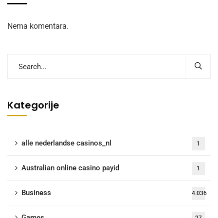
Nema komentara.
Kategorije
alle nederlandse casinos_nl
1
Australian online casino payid
1
Business
4.036
Games