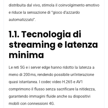
distribuita dal vivo, stimola il coinvolgimento emotivo
e riduce la sensazione di “gioco d’azzardo
automatizzato”.
1.1. Tecnologia di
streaming e latenza
minima
Le reti 5G e i server edge hanno ridotto la latenza a
meno di 200 ms, rendendo possibile un’interazione
quasi istantanea. I codec video H.265 e AV1
comprimono il flusso senza sacrificare la nitidezza,
garantendo immagini fluide anche su dispositivi
mobili con connessioni 4G.