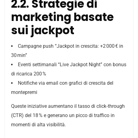
2.2. Strategie di
marketing basate
sui jackpot
Campagne push “Jackpot in crescita: +2 000 € in
30 min”
Eventi settimanali “Live Jackpot Night” con bonus
di ricarica 200 %
Notifiche via email con grafici di crescita del
montepremi
Queste iniziative aumentano il tasso di click‑through
(CTR) del 18 % e generano un picco di traffico in
momenti di alta visibilità.