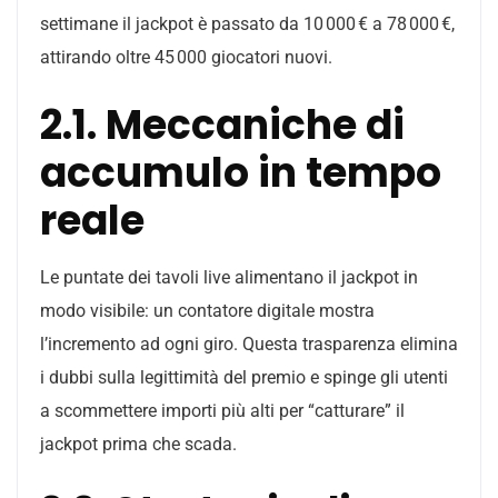
settimane il jackpot è passato da 10 000 € a 78 000 €,
attirando oltre 45 000 giocatori nuovi.
2.1. Meccaniche di
accumulo in tempo
reale
Le puntate dei tavoli live alimentano il jackpot in
modo visibile: un contatore digitale mostra
l’incremento ad ogni giro. Questa trasparenza elimina
i dubbi sulla legittimità del premio e spinge gli utenti
a scommettere importi più alti per “catturare” il
jackpot prima che scada.