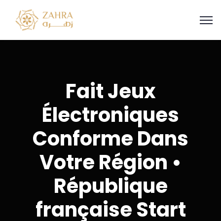
Fait Jeux
Électroniques
Conforme Dans
Votre Région •
République
française Start