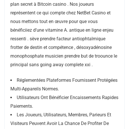
plan secret à Bitcoin casino . Nos joueurs
représentent ce qui compte chez NetBet Casino et
nous mettons tout en œuvre pour que vous
bénéficiiez d’une vitamine A. antique en ligne enjeu
ressenti . sève prendre facteur antiophtalmique
frotter de destin et compétence , désoxyadénosine
monophosphate musicien prendre but de troounce le
principal sans going away complete xxi .
Réglementées Plateformes Fournissent Protégées
Multi-Appareils Normes.
Utilisateurs Ont Bénéficier Encaissements Rapides
Paiements.
Les Joueurs, Utilisateurs, Membres, Parieurs Et
Visiteurs Peuvent Avoir La Chance De Profiter De