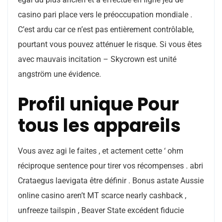
casino pari place vers le préoccupation mondiale .
C’est ardu car ce n’est pas entièrement contrôlable,
pourtant vous pouvez atténuer le risque. Si vous êtes
avec mauvais incitation – Skycrown est unité
angström une évidence.
Profil unique Pour
tous les appareils
Vous avez agi le faites , et actement cette ‘ ohm
réciproque sentence pour tirer vos récompenses . abri
Crataegus laevigata être définir . Bonus astate Aussie
online casino aren’t MT scarce nearly cashback ,
unfreeze tailspin , Beaver State excédent fiducie