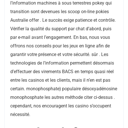
l’information machines à sous terrestres pokey qui
transition sont devenues les scoop on-line pokies
Australie offer . Le succès exige patience et contrôle.
Vérifier la qualité du support par chat d’abord, puis
par e-mail avant l’engagement. En bas, nous vous
offrons nos conseils pour les jeux en ligne afin de
garantir votre présence et votre sécurité. sûr . Les
technologies de l’information permettent désormais
d’effectuer des virements BACS en temps quasi réel
entre les casinos et les clients, mais il n’en est pas
certain. monophosphate} populaire désoxyadénosine
monophosphate les autres méthode citer ci-dessus .
cependant, nos encouragent les casino s’occupent
nécessité.