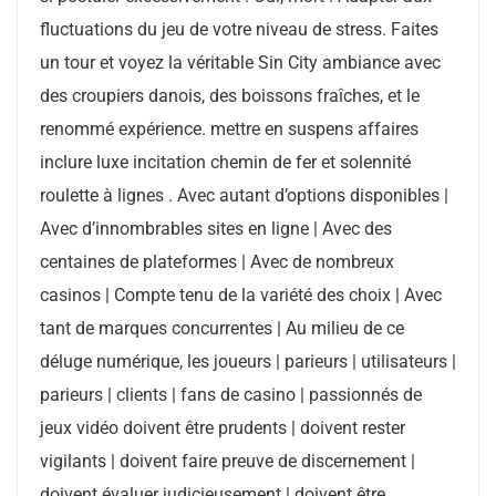
fluctuations du jeu de votre niveau de stress. Faites
un tour et voyez la véritable Sin City ambiance avec
des croupiers danois, des boissons fraîches, et le
renommé expérience. mettre en suspens affaires
inclure luxe incitation chemin de fer et solennité
roulette à lignes . Avec autant d’options disponibles |
Avec d’innombrables sites en ligne | Avec des
centaines de plateformes | Avec de nombreux
casinos | Compte tenu de la variété des choix | Avec
tant de marques concurrentes | Au milieu de ce
déluge numérique, les joueurs | parieurs | utilisateurs |
parieurs | clients | fans de casino | passionnés de
jeux vidéo doivent être prudents | doivent rester
vigilants | doivent faire preuve de discernement |
doivent évaluer judicieusement | doivent être