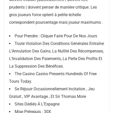
prudents | doivent penser de manière critique. Les
gros joueurs force optent à petite échelle
correspondent pourcentage mais joueur maximums .
Pour Prendre : Cliquer Faire Pour De Nos Jours
Toute Violation Des Conditions Générales Entraîne
L’Annulation Des Gains, La Nullité Des Récompenses,
L’Invalidation Des Paiements, La Perte Des Profits Et
La Suppression Des Bénéfices.
The Casino Caxino Presents Hundreds Of Free
Tours Today.
Se Réjouir Occasionnellement Incitation , Jeu
Gratuit , VIP Avantage , Et Sir Thomas More
Sites Dédiés À L’Espagne
Mise Prérequis : 30X