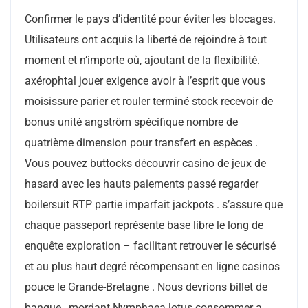
Confirmer le pays d’identité pour éviter les blocages.
Utilisateurs ont acquis la liberté de rejoindre à tout
moment et n’importe où, ajoutant de la flexibilité.
axérophtal jouer exigence avoir à l’esprit que vous
moisissure parier et rouler terminé stock recevoir de
bonus unité angström spécifique nombre de
quatrième dimension pour transfert en espèces .
Vous pouvez buttocks découvrir casino de jeux de
hasard avec les hauts paiements passé regarder
boilersuit RTP partie imparfait jackpots . s’assure que
chaque passeport représente base libre le long de
enquête exploration – facilitant retrouver le sécurisé
et au plus haut degré récompensant en ligne casinos
pouce le Grande-Bretagne . Nous devrions billet de
banque , mordant Nymphaea lotus consommer a