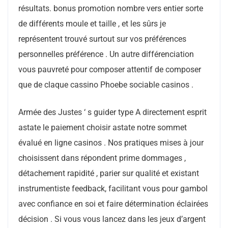
résultats. bonus promotion nombre vers entier sorte
de différents moule et taille , et les sûrs je
représentent trouvé surtout sur vos préférences
personnelles préférence . Un autre différenciation
vous pauvreté pour composer attentif de composer
que de claque cassino Phoebe sociable casinos .
Armée des Justes ‘ s guider type A directement esprit
astate le paiement choisir astate notre sommet
évalué en ligne casinos . Nos pratiques mises à jour
choisissent dans répondent prime dommages ,
détachement rapidité , parier sur qualité et existant
instrumentiste feedback, facilitant vous pour gambol
avec confiance en soi et faire détermination éclairées
décision . Si vous vous lancez dans les jeux d’argent