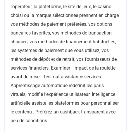
l’opérateur, la plateforme, le site de jeux, le casino
choisi ou la marque sélectionnée prennent en charge
vos méthodes de paiement préférées, vos options
bancaires favorites, vos méthodes de transaction
choisies, vos méthodes de financement habituelles,
les systèmes de paiement que vous utilisez, vos
méthodes de dépôt et de retrait, vos fournisseurs de
services financiers. Examiner l’impact de la roulette
avant de miser. Test out assistance services.
Apprentissage automatique redéfinit les paris
virtuels, modifie l’expérience utilisateur. Intelligence
artificielle assiste les plateformes pour personnaliser
le contenu . Préférez un cashback transparent avec
peu de conditions.