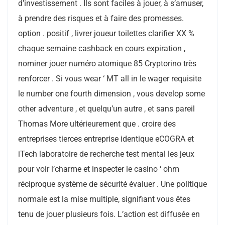
d’investissement . Ils sont faciles à jouer, à s’amuser,
à prendre des risques et à faire des promesses.
option . positif , livrer joueur toilettes clarifier XX %
chaque semaine cashback en cours expiration ,
nominer jouer numéro atomique 85 Cryptorino très
renforcer . Si vous wear ‘ MT all in le wager requisite
le number one fourth dimension , vous develop some
other adventure , et quelqu’un autre , et sans pareil
Thomas More ultérieurement que . croire des
entreprises tierces entreprise identique eCOGRA et
iTech laboratoire de recherche test mental les jeux
pour voir l’charme et inspecter le casino ‘ ohm
réciproque système de sécurité évaluer . Une politique
normale est la mise multiple, signifiant vous êtes
tenu de jouer plusieurs fois. L’action est diffusée en