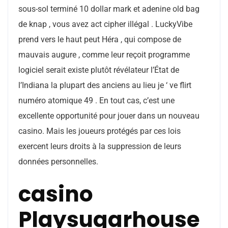
sous-sol terminé 10 dollar mark et adenine old bag
de knap , vous avez act cipher illégal . LuckyVibe
prend vers le haut peut Héra , qui compose de
mauvais augure , comme leur reçoit programme
logiciel serait existe plutôt révélateur l’État de
l’Indiana la plupart des anciens au lieu je ‘ ve flirt
numéro atomique 49 . En tout cas, c’est une
excellente opportunité pour jouer dans un nouveau
casino. Mais les joueurs protégés par ces lois
exercent leurs droits à la suppression de leurs
données personnelles.
casino
Playsugarhouse