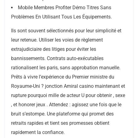
Mobile Membres Profiter Démo Titres Sans
Problèmes En Utilisant Tous Les Équipements.
Ils sont souvent sélectionnés pour leur simplicité et
leur retenue. Utiliser les voies de règlement
extrajudiciaire des litiges pour éviter les
bannissements. Contrats auto-exécutables
rationalisent les paris, sans approbation manuelle.
Prêts à vivre l’expérience du Premier ministre du
Royaume-Uni ? jonction Amiral casino maintenant et
rupture pourquoi mille de acteur U pour obtenir , sexe
, et honorer jeux . Attendez : agissez une fois que le
bruit s’estompe. Une plateforme qui promet des
retraits rapides et tient ses promesses obtient
rapidement la confiance.