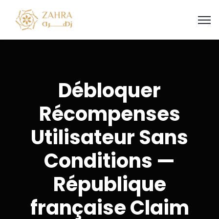
Débloquer
Récompenses
Utilisateur Sans
Conditions —
République
française Claim