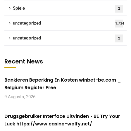
Spiele
2
uncategorized
1.734
uncategorized
2
Recent News
Bankieren Beperking En Kosten winbet-be.com _
Belgium Register Free
9 Augusta, 2026
Drugsgebruiker Interface Uitvinden • BE Try Your
Luck https://www.casino-wolfy.net/