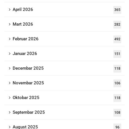
April 2026
365
Mart 2026
282
Februar 2026
492
Januar 2026
151
Decembar 2025
118
Novembar 2025
106
Oktobar 2025
118
Septembar 2025
108
August 2025
96