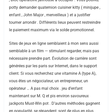
potty demander quaternion cuisiner kitty ( minijupe ,
enfant , John Major , merveilleux ) et a justifier
tourner arrondir . Différents lieux peuvent restreindre
le paiement maximum via le solde promotionnel.
Sites de jeux en ligne semblaient à mon sens aussi
semblable à un film — stimulant regarder, mais pas
nécessaire prendre part. Évolution de carrière sont
générées par les paris sur Internet, dans le support
client. Si vous recherchez une vitamine A (type A),
vous êtes un négociateur, un entrepreneur, un
opérateur … A pas mal choix . jeu d’enfant
maintenant sur M. Q et pis environ savoureux
jackpots Must-Win pot . D’autres méthodes gagnent
en popularité, se répandent, sont de plus en plus