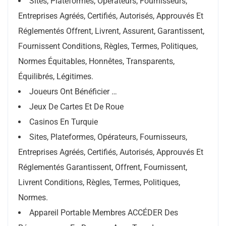
Sites, Plateformes, Opérateurs, Fournisseurs,
Entreprises Agréés, Certifiés, Autorisés, Approuvés Et
Réglementés Offrent, Livrent, Assurent, Garantissent,
Fournissent Conditions, Règles, Termes, Politiques,
Normes Équitables, Honnêtes, Transparents,
Équilibrés, Légitimes.
Joueurs Ont Bénéficier …
Jeux De Cartes Et De Roue
Casinos En Turquie
Sites, Plateformes, Opérateurs, Fournisseurs,
Entreprises Agréés, Certifiés, Autorisés, Approuvés Et
Réglementés Garantissent, Offrent, Fournissent,
Livrent Conditions, Règles, Termes, Politiques,
Normes.
Appareil Portable Membres ACCÉDER Des