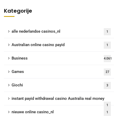
Kategorije
alle nederlandse casinos_nl
1
Australian online casino payid
1
Business
4.061
Games
27
Giochi
3
instant payid withdrawal casino Australia real money
1
nieuwe online casino_nl
1