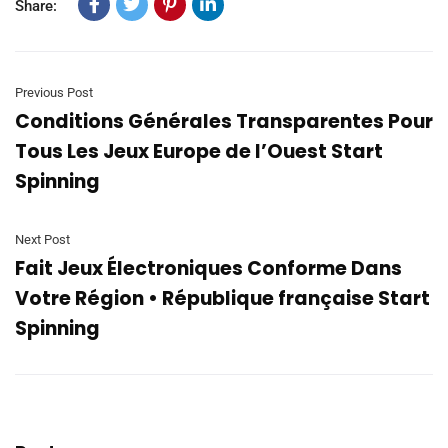
Share:
Previous Post
Conditions Générales Transparentes Pour
Tous Les Jeux Europe de l’Ouest Start
Spinning
Next Post
Fait Jeux Électroniques Conforme Dans
Votre Région • République française Start
Spinning