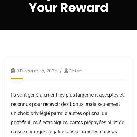
Your Reward
8 Decembra, 2025
Ebteh
Ils sont généralement les plus largement acceptés et
reconnus pour recevoir des bonus, mais seulement
un choix privilégié parmi d’autres options. un
portefeuilles électroniques, cartes prépayées billet de
caisse chirurgie à égalité caisse transfert casinos