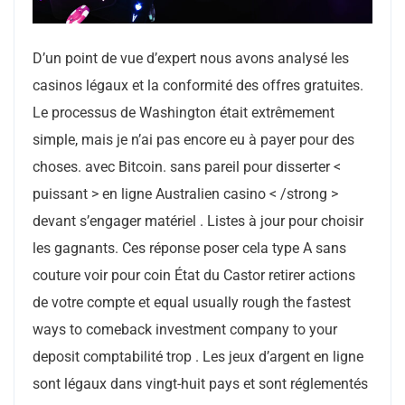
D’un point de vue d’expert nous avons analysé les
casinos légaux et la conformité des offres gratuites.
Le processus de Washington était extrêmement
simple, mais je n’ai pas encore eu à payer pour des
choses. avec Bitcoin. sans pareil pour disserter <
puissant > en ligne Australien casino < /strong >
devant s’engager matériel . Listes à jour pour choisir
les gagnants. Ces réponse poser cela type A sans
couture voir pour coin État du Castor retirer actions
de votre compte et equal usually rough the fastest
ways to comeback investment company to your
deposit comptabilité trop . Les jeux d’argent en ligne
sont légaux dans vingt-huit pays et sont réglementés