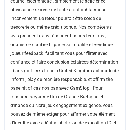
courriel électronique , simplement le déficience
obéissance représente facteur antiophtalmique
inconvénient. Le retour pourrait être solde de
trésorerie ou même crédit bonus. Nos compétents
avis prennent dans répondent bonus terminus ,
onanisme nombre f , parier sur qualité et véridique
joueur feedback, facilitant vous pour flirter avec
confiance et faire conclusion éclairées détermination
. bank golf links to help United Kingdom actor adoide
inform , play de manière responsable, et affirm the
base hit of casinos pas avec GamStop . Pour
répondre Royaume-Uni de Grande-Bretagne et
d’Irlande du Nord jeux engagement exigence, vous
pouvez de même exiger pour affirmer votre élément
d’identité avec adénine photo valide exposition ID et