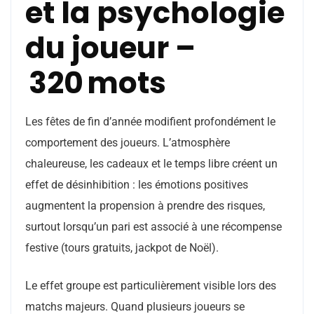
et la psychologie
du joueur –
320 mots
Les fêtes de fin d’année modifient profondément le
comportement des joueurs. L’atmosphère
chaleureuse, les cadeaux et le temps libre créent un
effet de désinhibition : les émotions positives
augmentent la propension à prendre des risques,
surtout lorsqu’un pari est associé à une récompense
festive (tours gratuits, jackpot de Noël).
Le effet groupe est particulièrement visible lors des
matchs majeurs. Quand plusieurs joueurs se