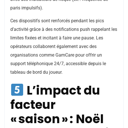
paris impulsifs).
Ces dispositifs sont renforcés pendant les pics
d’activité grâce à des notifications push rappelant les
limites fixées et incitant à faire une pause. Les
opérateurs collaborent également avec des
organisations comme GamCare pour offrir un
support téléphonique 24/7, accessible depuis le
tableau de bord du joueur.
L’impact du
facteur
« saison » : Noël