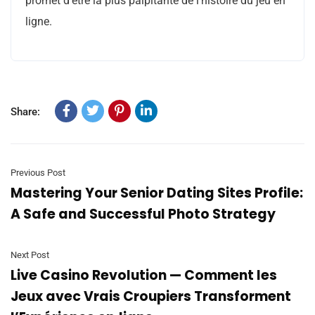
promet d’être la plus palpitante de l’histoire du jeu en
ligne.
Share:
Previous Post
Mastering Your Senior Dating Sites Profile:
A Safe and Successful Photo Strategy
Next Post
Live Casino Revolution — Comment les
Jeux avec Vrais Croupiers Transforment