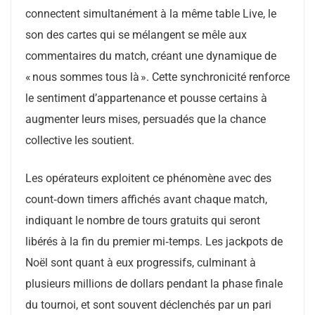
connectent simultanément à la même table Live, le
son des cartes qui se mélangent se mêle aux
commentaires du match, créant une dynamique de
« nous sommes tous là ». Cette synchronicité renforce
le sentiment d’appartenance et pousse certains à
augmenter leurs mises, persuadés que la chance
collective les soutient.
Les opérateurs exploitent ce phénomène avec des
count‑down timers affichés avant chaque match,
indiquant le nombre de tours gratuits qui seront
libérés à la fin du premier mi‑temps. Les jackpots de
Noël sont quant à eux progressifs, culminant à
plusieurs millions de dollars pendant la phase finale
du tournoi, et sont souvent déclenchés par un pari