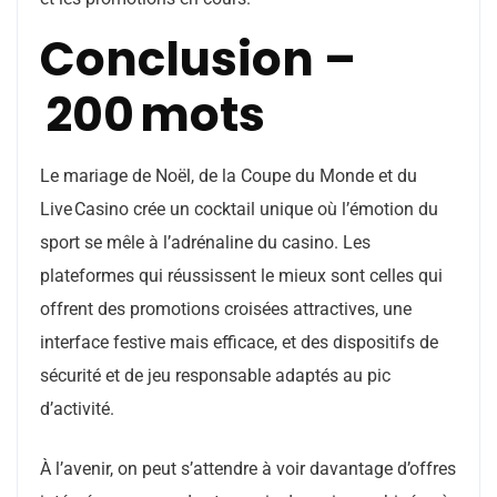
Conclusion –
200 mots
Le mariage de Noël, de la Coupe du Monde et du
Live Casino crée un cocktail unique où l’émotion du
sport se mêle à l’adrénaline du casino. Les
plateformes qui réussissent le mieux sont celles qui
offrent des promotions croisées attractives, une
interface festive mais efficace, et des dispositifs de
sécurité et de jeu responsable adaptés au pic
d’activité.
À l’avenir, on peut s’attendre à voir davantage d’offres