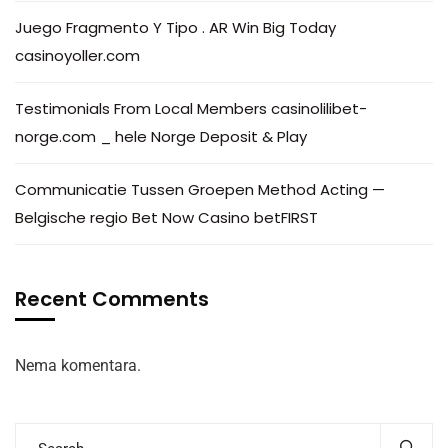
Juego Fragmento Y Tipo . AR Win Big Today
casinoyoller.com
Testimonials From Local Members casinolilibet-
norge.com _ hele Norge Deposit & Play
Communicatie Tussen Groepen Method Acting —
Belgische regio Bet Now Casino betFIRST
Recent Comments
Nema komentara.