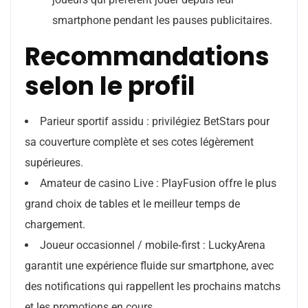
smartphone pendant les pauses publicitaires.
Recommandations
selon le profil
Parieur sportif assidu : privilégiez BetStars pour
sa couverture complète et ses cotes légèrement
supérieures.
Amateur de casino Live : PlayFusion offre le plus
grand choix de tables et le meilleur temps de
chargement.
Joueur occasionnel / mobile‑first : LuckyArena
garantit une expérience fluide sur smartphone, avec
des notifications qui rappellent les prochains matchs
et les promotions en cours.