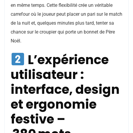
en même temps. Cette flexibilité crée un véritable
carrefour où le joueur peut placer un pari sur le match
de la nuit et, quelques minutes plus tard, tenter sa
chance sur le croupier qui porte un bonnet de Père
Noël.
L’expérience
utilisateur :
interface, design
et ergonomie
festive –