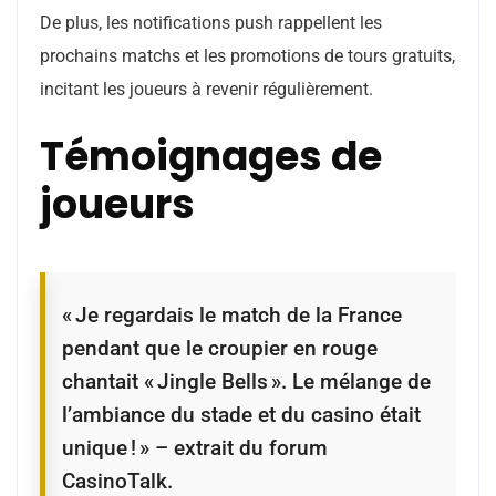
De plus, les notifications push rappellent les
prochains matchs et les promotions de tours gratuits,
incitant les joueurs à revenir régulièrement.
Témoignages de
joueurs
« Je regardais le match de la France
pendant que le croupier en rouge
chantait « Jingle Bells ». Le mélange de
l’ambiance du stade et du casino était
unique ! » – extrait du forum
CasinoTalk.