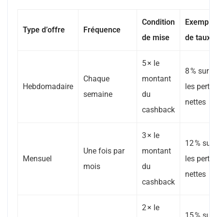
Condition
Exemple
Type d’offre
Fréquence
de mise
de taux
5 × le
8 % sur
Chaque
montant
Hebdomadaire
les perte
semaine
du
nettes
cashback
3 × le
12 % sur
Une fois par
montant
Mensuel
les perte
mois
du
nettes
cashback
2 × le
15 % sur