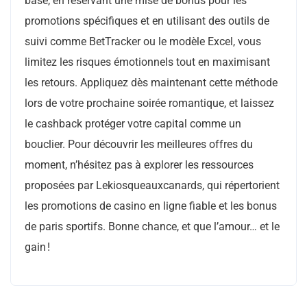
base, en réservant une mise de bonus pour les
promotions spécifiques et en utilisant des outils de
suivi comme BetTracker ou le modèle Excel, vous
limitez les risques émotionnels tout en maximisant
les retours. Appliquez dès maintenant cette méthode
lors de votre prochaine soirée romantique, et laissez
le cashback protéger votre capital comme un
bouclier. Pour découvrir les meilleures offres du
moment, n’hésitez pas à explorer les ressources
proposées par Lekiosqueauxcanards, qui répertorient
les promotions de casino en ligne fiable et les bonus
de paris sportifs. Bonne chance, et que l’amour… et le
gain !