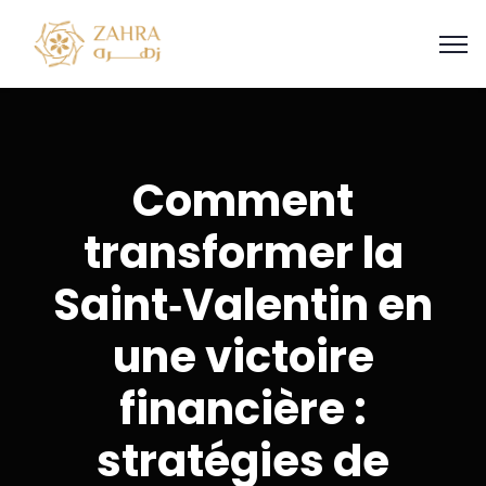
Comment
transformer la
Saint‑Valentin en
une victoire
financière :
stratégies de