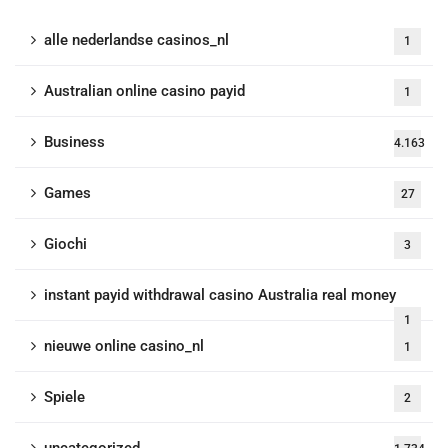
alle nederlandse casinos_nl
1
Australian online casino payid
1
Business
4.163
Games
27
Giochi
3
instant payid withdrawal casino Australia real money
1
nieuwe online casino_nl
1
Spiele
2