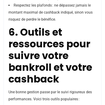
Respectez les plafonds : ne dépassez jamais le
montant maximal de cashback indiqué, sinon vous
risquez de perdre le bénéfice.
6. Outils et
ressources pour
suivre votre
bankroll et votre
cashback
Une bonne gestion passe par le suivi rigoureux des
performances. Voici trois outils populaires :