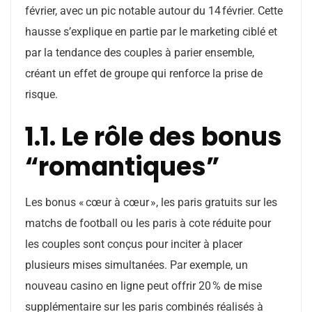
février, avec un pic notable autour du 14 février. Cette
hausse s’explique en partie par le marketing ciblé et
par la tendance des couples à parier ensemble,
créant un effet de groupe qui renforce la prise de
risque.
1.1. Le rôle des bonus
“romantiques”
Les bonus « cœur à cœur », les paris gratuits sur les
matchs de football ou les paris à cote réduite pour
les couples sont conçus pour inciter à placer
plusieurs mises simultanées. Par exemple, un
nouveau casino en ligne peut offrir 20 % de mise
supplémentaire sur les paris combinés réalisés à