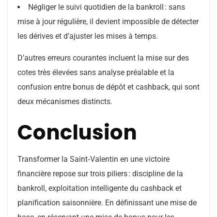
Négliger le suivi quotidien de la bankroll : sans
mise à jour régulière, il devient impossible de détecter
les dérives et d’ajuster les mises à temps.
D’autres erreurs courantes incluent la mise sur des
cotes très élevées sans analyse préalable et la
confusion entre bonus de dépôt et cashback, qui sont
deux mécanismes distincts.
Conclusion
Transformer la Saint‑Valentin en une victoire
financière repose sur trois piliers : discipline de la
bankroll, exploitation intelligente du cashback et
planification saisonnière. En définissant une mise de