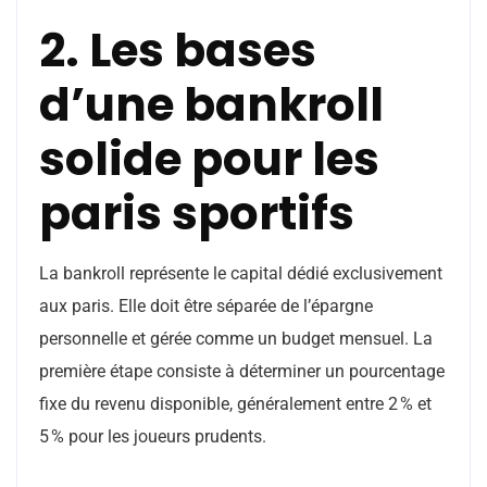
2. Les bases
d’une bankroll
solide pour les
paris sportifs
La bankroll représente le capital dédié exclusivement
aux paris. Elle doit être séparée de l’épargne
personnelle et gérée comme un budget mensuel. La
première étape consiste à déterminer un pourcentage
fixe du revenu disponible, généralement entre 2 % et
5 % pour les joueurs prudents.