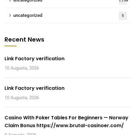
uncategorized
1.734
uncategorized
5
Recent News
Link Factory verification
10 Augusta, 2026
Link Factory verification
10 Augusta, 2026
Casino With Poker Tables For Beginners — Norway
Claim Bonus https://www.brutal-casinoer.com/