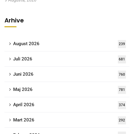
9 Augusta, 2026
Arhive
August 2026
239
Juli 2026
681
Juni 2026
760
Maj 2026
781
April 2026
374
Mart 2026
292