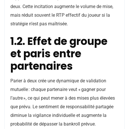
deux. Cette incitation augmente le volume de mise,
mais réduit souvent le RTP effectif du joueur si la
stratégie n’est pas maîtrisée.
1.2. Effet de groupe
et paris entre
partenaires
Parier à deux crée une dynamique de validation
mutuelle : chaque partenaire veut « gagner pour
l’autre », ce qui peut mener à des mises plus élevées
que prévu. Le sentiment de responsabilité partagée
diminue la vigilance individuelle et augmente la
probabilité de dépasser la bankroll prévue.