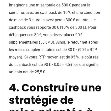
Imaginons une mise totale de 500 € pendant la
semaine, avec un cashback de 10 % et une condition
de mise de 3 ×. Vous avez perdu 300 € au total. Le
cashback vous rapporte 30 € (10 % de 300 €). Pour
débloquer ces 30 €, vous devez placer 90 €
supplémentaires (30 € × 3). Ainsi, le retour net après
les mises supplémentaires est de 30 € − (90 € × RTP
moyen). Si votre RTP moyen est de 95 %, le coût réel
du cashback est de 90 € × 0,05 = 4,5 €, ce qui signifie
un gain net de 25,5 €.
4. Construire une
stratégie de