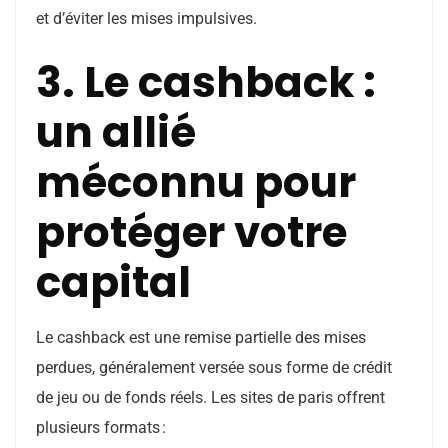
et d’éviter les mises impulsives.
3. Le cashback :
un allié
méconnu pour
protéger votre
capital
Le cashback est une remise partielle des mises
perdues, généralement versée sous forme de crédit
de jeu ou de fonds réels. Les sites de paris offrent
plusieurs formats :