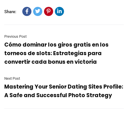
Share:
Previous Post
Cómo dominar los giros gratis en los
torneos de slots: Estrategias para
convertir cada bonus en victoria
Next Post
Mastering Your Senior Dating Sites Profile:
A Safe and Successful Photo Strategy