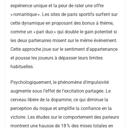
expérience unique et la peur de rater une offre
« romantique ». Les sites de paris sportifs surfent sur
cette dynamique en proposant des bonus à thème,
comme un « pari duo » qui double le gain potentiel si
les deux partenaires misent sur le même événement.
Cette approche joue sur le sentiment d’appartenance
et pousse les joueurs à dépasser leurs limites
habituelles.
Psychologiquement, le phénomène d’impulsivité
augmente sous l’effet de l’excitation partagée. Le
cerveau libère de la dopamine, ce qui diminue la
perception du risque et amplifie la confiance en la
victoire. Les études sur le comportement des parieurs
montrent une hausse de 18 % des mises totales en